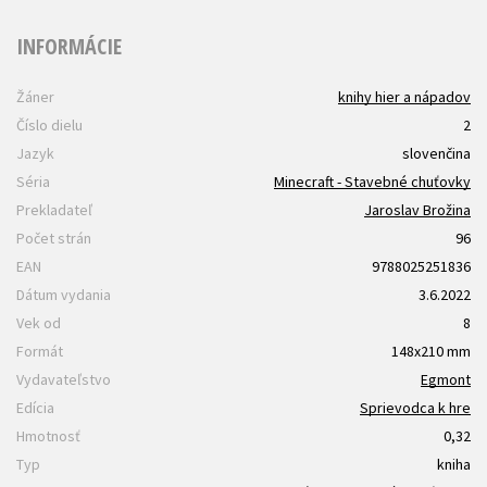
INFORMÁCIE
Žáner
knihy hier a nápadov
Číslo dielu
2
Jazyk
slovenčina
Séria
Minecraft - Stavebné chuťovky
Prekladateľ
Jaroslav Brožina
Počet strán
96
EAN
9788025251836
Dátum vydania
3.6.2022
Vek od
8
Formát
148x210 mm
Vydavateľstvo
Egmont
Edícia
Sprievodca k hre
Hmotnosť
0,32
Typ
kniha