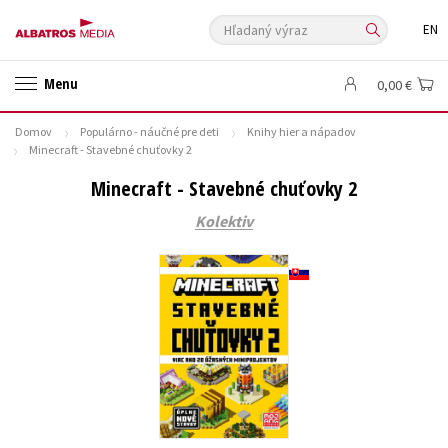
Hľadaný výraz
EN
🛍️ Darčekové poukazy
✍️Knihy s podpisom
Menu
0,00 €
🎁 Limitované balíčky
🔥 Výhodné predpredaje
Domov
Populárno - náučné pre deti
Knihy hier a nápadov
🏷️ Zlacnené knihy
⚔️ Zaklínač na CD
🔖Outlet knihy
Minecraft - Stavebné chuťovky 2
Auto - moto
Beletria pre deti
Beletria pre dospelých
Minecraft - Stavebné chuťovky 2
Cestovanie
Darčekové publikácie
Digitálna fotografia
Kolektiv
Doplnkový sortiment
Ezoterika a duchovný svet
História a military
Hobby
Humanitné a spoločenské vedy
Jazyky
Kalendáre, diáre
Kariéra a osobný rozvoj
Komiks
Krížovky
Kuchárske knihy
New Adult
Obchod a ekonómia
Ostatné
Počítače
Poézia
Populárno - náučná pre dospelých
Populárno - náučné pre deti
Predškoláci
Príroda a záhrada
Prírodné vedy