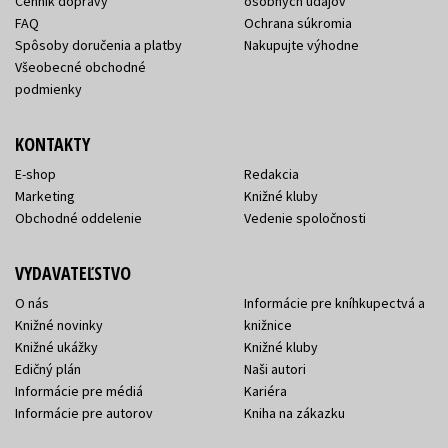
Cenník dopravy
osobných údajov
FAQ
Ochrana súkromia
Spôsoby doručenia a platby
Nakupujte výhodne
Všeobecné obchodné
podmienky
KONTAKTY
E-shop
Redakcia
Marketing
Knižné kluby
Obchodné oddelenie
Vedenie spoločnosti
VYDAVATEĽSTVO
O nás
Informácie pre kníhkupectvá a
Knižné novinky
knižnice
Knižné ukážky
Knižné kluby
Edičný plán
Naši autori
Informácie pre médiá
Kariéra
Informácie pre autorov
Kniha na zákazku