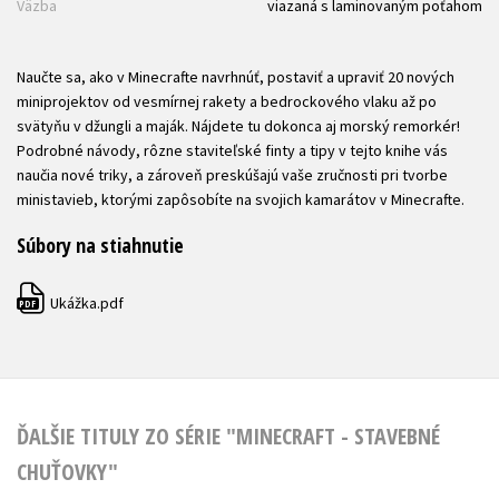
Väzba
viazaná s laminovaným poťahom
Naučte sa, ako v Minecrafte navrhnúť, postaviť a upraviť 20 nových
miniprojektov od vesmírnej rakety a bedrockového vlaku až po
svätyňu v džungli a maják. Nájdete tu dokonca aj morský remorkér!
Podrobné návody, rôzne staviteľské finty a tipy v tejto knihe vás
naučia nové triky, a zároveň preskúšajú vaše zručnosti pri tvorbe
ministavieb, ktorými zapôsobíte na svojich kamarátov v Minecrafte.
Súbory na stiahnutie
Ukážka.pdf
PDF
ĎALŠIE TITULY ZO SÉRIE "MINECRAFT - STAVEBNÉ
CHUŤOVKY"