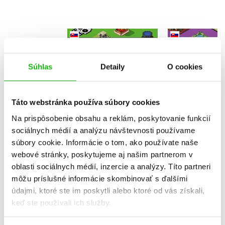
Minecraft -
Minecra
Stavebné chuťovky 6
Stavebné ch
Kolektiv
Kolekt
Súhlas
Detaily
O cookies
Táto webstránka používa súbory cookies
Na prispôsobenie obsahu a reklám, poskytovanie funkcií
sociálnych médií a analýzu návštevnosti používame
Do košíka
Do košík
súbory cookie. Informácie o tom, ako používate naše
9,34 €
9,34 
webové stránky, poskytujeme aj našim partnerom v
oblasti sociálnych médií, inzercie a analýzy. Títo partneri
môžu príslušné informácie skombinovať s ďalšími
údajmi, ktoré ste im poskytli alebo ktoré od vás získali,
keď ste používali ich služby.