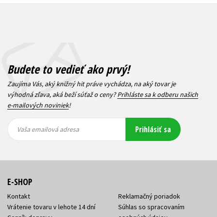
Budete to vedieť ako prvý!
Zaujíma Vás, aký knižný hit práve vychádza, na aký tovar je
výhodná zľava, aká beží súťaž o ceny?
Prihláste sa k odberu našich
e-mailových noviniek
!
Vaša
Vaša
Prihlásiť sa
emailová
emailová
Vaša emailová adresa
adresa
adresa
E-SHOP
Kontakt
Reklamačný poriadok
Vrátenie tovaru v lehote 14 dní
Súhlas so spracovaním