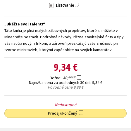
Listovanie
Technické vedy
Učebnice
Umenie a kultúra
Výchova a pedagogika
Young adult
Young adult (SK)
Ukážte svoj talent!
Zdravie a životný štýl
Táto kniha je plná malých zábavných projektov, ktoré si môžete v
Minecrafte postaviť. Podrobné návody, rôzne staviteľské finty a tipy
Všetky tituly
vás naučia novým trikom, a zároveň preskúšajú vaše zručnosti pri
tvorbe ministavieb, ktorými zapôsobíte na svojich kamarátov.
9,34 €
10,99 €
Bežne
Najnižšia cena za posledných 30 dní:
9,34 €
Pôvodná cena
9,99 €
Nedostupné
Predaj ukončený