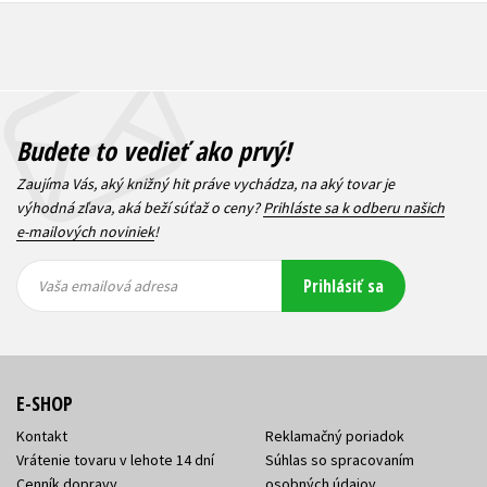
Budete to vedieť ako prvý!
Zaujíma Vás, aký knižný hit práve vychádza, na aký tovar je
výhodná zľava, aká beží súťaž o ceny?
Prihláste sa k odberu našich
e-mailových noviniek
!
Vaša
Vaša
Prihlásiť sa
emailová
emailová
Vaša emailová adresa
adresa
adresa
E-SHOP
Kontakt
Reklamačný poriadok
Vrátenie tovaru v lehote 14 dní
Súhlas so spracovaním
Cenník dopravy
osobných údajov