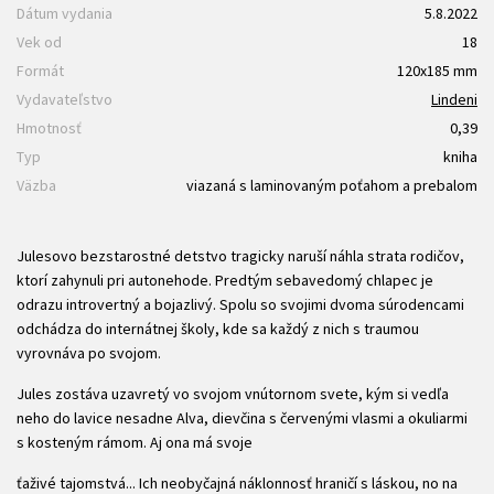
Dátum vydania
5.8.2022
Vek od
18
Formát
120x185 mm
Vydavateľstvo
Lindeni
Hmotnosť
0,39
Typ
kniha
Väzba
viazaná s laminovaným poťahom a prebalom
Julesovo bezstarostné detstvo tragicky naruší náhla strata rodičov,
ktorí zahynuli pri autonehode. Predtým sebavedomý chlapec je
odrazu introvertný a bojazlivý. Spolu so svojimi dvoma súrodencami
odchádza do internátnej školy, kde sa každý z nich s traumou
vyrovnáva po svojom.
Jules zostáva uzavretý vo svojom vnútornom svete, kým si vedľa
neho do lavice nesadne Alva, dievčina s červenými vlasmi a okuliarmi
s kosteným rámom. Aj ona má svoje
ťaživé tajomstvá... Ich neobyčajná náklonnosť hraničí s láskou, no na