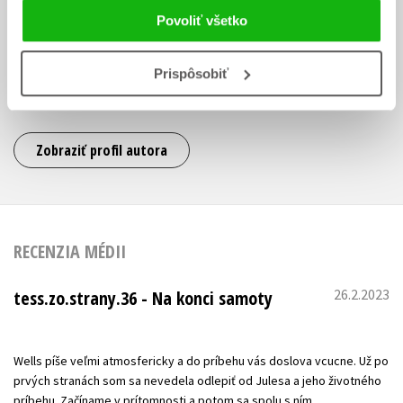
miesta nemeckých bestsellerových rebríčkov. Kniha má aj veľký
Povoliť všetko
medzinárodný úspech, práva na vydanie sa doposiaľ predali do 38
krajín. Titul Hard Land (Tvrdá krajina) z roku 2021, ktorý takisto
Prispôsobiť
zaznamenal okamžitý úspech, je jeho piatym románom. Roky žil v
Barcelone, no momentálne sa usadil v Zürichu.
Zobraziť profil autora
RECENZIA MÉDII
26.2.2023
tess.zo.strany.36 - Na konci samoty
Wells píše veľmi atmosfericky a do príbehu vás doslova vcucne. Už po
prvých stranách som sa nevedela odlepiť od Julesa a jeho životného
príbehu. Začíname v prítomnosti a potom sa spolu s ním