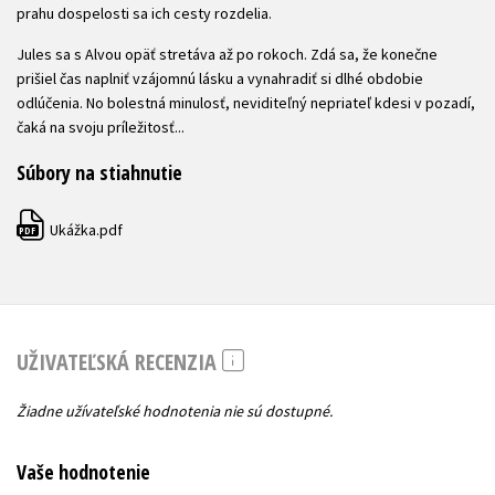
prahu dospelosti sa ich cesty rozdelia.
Jules sa s Alvou opäť stretáva až po rokoch. Zdá sa, že konečne
prišiel čas naplniť vzájomnú lásku a vynahradiť si dlhé obdobie
odlúčenia. No bolestná minulosť, neviditeľný nepriateľ kdesi v pozadí,
čaká na svoju príležitosť...
Súbory na stiahnutie
Ukážka.pdf
PDF
UŽIVATEĽSKÁ RECENZIA
Žiadne užívateľské hodnotenia nie sú dostupné.
Vaše hodnotenie