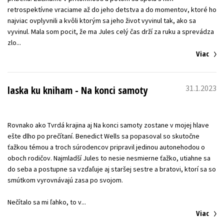
retrospektívne vraciame až do jeho detstva a do momentov, ktoré ho
najviac ovplyvnili a kvôli ktorým sa jeho život vyvinul tak, ako sa
vyvinul. Mala som pocit, že ma Jules celý čas drží za ruku a sprevádza
Viac
31.1.2023
laska ku kniham - Na konci samoty
Rovnako ako Tvrdá krajina aj Na konci samoty zostane v mojej hlave
ešte dlho po prečítaní. Benedict Wells sa popasoval so skutočne
ťažkou témou a troch súrodencov pripravil jedinou autonehodou o
oboch rodičov. Najmladší Jules to nesie nesmierne ťažko, utiahne sa
do seba a postupne sa vzďaľuje aj staršej sestre a bratovi, ktorí sa so
smútkom vyrovnávajú zasa po svojom.
Viac