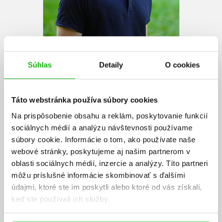
Súhlas
Detaily
O cookies
Táto webstránka používa súbory cookies
Na prispôsobenie obsahu a reklám, poskytovanie funkcií
Benedict Wells
sociálnych médií a analýzu návštevnosti používame
súbory cookie. Informácie o tom, ako používate naše
Benedict Wells sa narodil v roku 1984 v Mníchove. Po ukončení štúdia
webové stránky, poskytujeme aj našim partnerom v
sa v roku 2003 presťahoval do Berlína a začal sa na plný úväzok
oblasti sociálnych médií, inzercie a analýzy. Títo partneri
venovať písaniu. Jeho knižný debut Becks letzter Sommer (Beckovo
môžu príslušné informácie skombinovať s ďalšími
posledné leto), ktorý vyšiel v roku 2008, kritici označili za
najzaujímavejšiu prvotinu roka a stal sa predlohou pre rovnomenný
údajmi, ktoré ste im poskytli alebo ktoré od vás získali,
film. Nasledovali romány Spinner (2009) a Fast genial (2011). Wellsov
keď ste používali ich služby.
štvrtý román Vom Ende der Einsamkeit (Na konci samoty) získal v roku
2016 Literárnu cenu Európskej únie a na 80 týždňov obsadil popredné