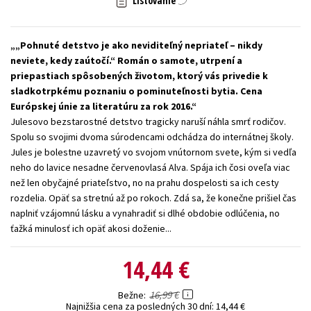
Listovanie
Technické vedy
Učebnice
Umenie a kultúra
Výchova a pedagogika
Young adult
Young adult (SK)
„Pohnuté detstvo je ako neviditeľný nepriateľ – nikdy
neviete, kedy zaútočí.“ Román o samote, utrpení a
Zdravie a životný štýl
priepastiach spôsobených životom, ktorý vás privedie k
sladkotrpkému poznaniu o pominuteľnosti bytia. Cena
Všetky tituly
Európskej únie za literatúru za rok 2016.
Julesovo bezstarostné detstvo tragicky naruší náhla smrť rodičov.
Spolu so svojimi dvoma súrodencami odchádza do internátnej školy.
Jules je bolestne uzavretý vo svojom vnútornom svete, kým si vedľa
neho do lavice nesadne červenovlasá Alva. Spája ich čosi oveľa viac
než len obyčajné priateľstvo, no na prahu dospelosti sa ich cesty
rozdelia. Opäť sa stretnú až po rokoch. Zdá sa, že konečne prišiel čas
naplniť vzájomnú lásku a vynahradiť si dlhé obdobie odlúčenia, no
ťažká minulosť ich opäť akosi doženie...
14,44 €
16,99 €
Bežne
Najnižšia cena za posledných 30 dní:
14,44 €