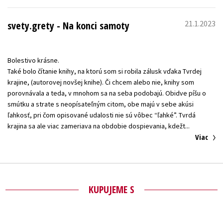
21.1.2023
svety.grety - Na konci samoty
Bolestivo krásne.
Také bolo čítanie knihy, na ktorú som si robila zálusk vďaka Tvrdej
krajine, (autorovej novšej knihe). Či chcem alebo nie, knihy som
porovnávala a teda, v mnohom sa na seba podobajú. Obidve píšu o
smútku a strate s neopísateľným citom, obe majú v sebe akúsi
ľahkosť, pri čom opisované udalosti nie sú vôbec “ľahké”. Tvrdá
Viac
KUPUJEME S