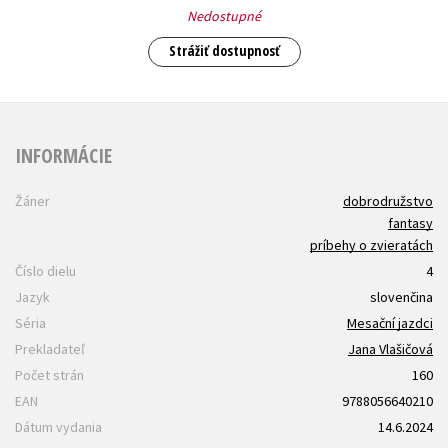
Nedostupné
Strážiť dostupnosť
INFORMÁCIE
Žáner
dobrodružstvo
fantasy
príbehy o zvieratách
Číslo dielu
4
Jazyk
slovenčina
Séria
Mesační jazdci
Prekladateľ
Jana Vlašičová
Počet strán
160
EAN
9788056640210
Dátum vydania
14.6.2024