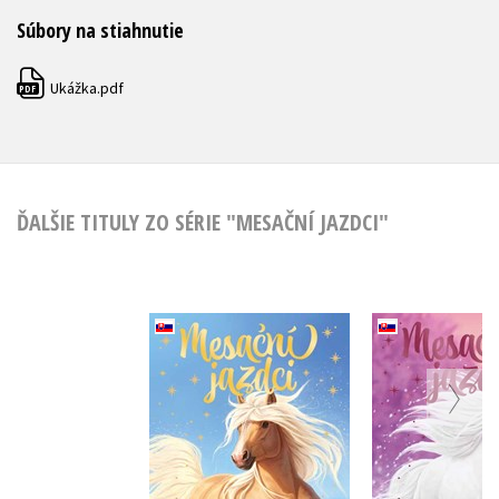
Súbory na stiahnutie
Ukážka.pdf
PDF
ĎALŠIE TITULY ZO SÉRIE "MESAČNÍ JAZDCI"
Mesační jazdci 6 -
Mesační ja
Pieskový kôň
Snehová 
Linda Chapmanová
Linda Cha