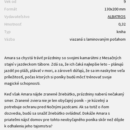
Vek od
9
Formát
130x200 mm
Vydavateľstvo
ALBATROS
Hmotnosť
0,32
Typ
kniha
Väzba
viazaná s laminovaným poťahom
Amara sa chystá tráviť prázdniny so svojimi kamarátmi z Mesačných
stajní v jazdeckom tábore. Zdá sa, že ich čaká najlepšie leto – plánujú
jazdiť po pláži, plávať v mori, a zároveň dúfajú, že sa im naskytne veľa
príležitostí, počas ktorých si poníky budú môcť trénovať svoje
magické schopnosti.
Keď však Amara nájde zranené žriebätko, prázdniny naberú nečakaný
smer. Zranené zviera nie je len obyčajný poník – je kúzelný a
potrebuje ochranu pred Nočnými jazdcami. Ak sa totiž o ňom
dozvedia, budú sa snažiť žriebätko ovládnuť. Dokáže Amara s
priateľmi nájsť domov pre tohto neobyčajného poníka skôr než dôjde
k odhaleniu jeho tajomstva?