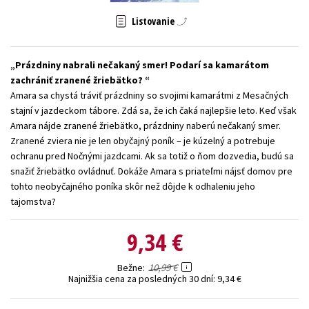
Technické vedy
Učebnice
Umenie a kultúra
Listovanie
Výchova a pedagogika
Young adult
Young adult (SK)
Prázdniny nabrali nečakaný smer! Podarí sa kamarátom
Zdravie a životný štýl
zachrániť zranené žriebätko?
Amara sa chystá tráviť prázdniny so svojimi kamarátmi z Mesačných
Všetky tituly
stajní v jazdeckom tábore. Zdá sa, že ich čaká najlepšie leto. Keď však
Amara nájde zranené žriebätko, prázdniny naberú nečakaný smer.
Zranené zviera nie je len obyčajný poník – je kúzelný a potrebuje
ochranu pred Nočnými jazdcami. Ak sa totiž o ňom dozvedia, budú sa
snažiť žriebätko ovládnuť. Dokáže Amara s priateľmi nájsť domov pre
tohto neobyčajného poníka skôr než dôjde k odhaleniu jeho
tajomstva?
9,34 €
10,99 €
Bežne
Najnižšia cena za posledných 30 dní:
9,34 €