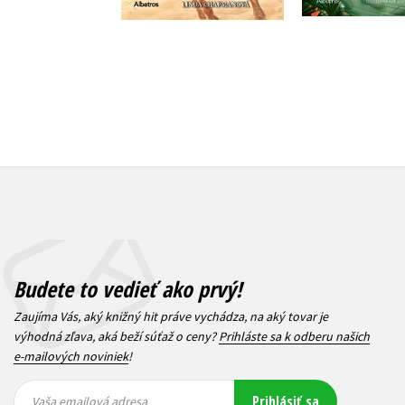
Budete to vedieť ako prvý!
Zaujíma Vás, aký knižný hit práve vychádza, na aký tovar je
výhodná zľava, aká beží súťaž o ceny?
Prihláste sa k odberu našich
e-mailových noviniek
!
Vaša
Vaša
Prihlásiť sa
emailová
emailová
Vaša emailová adresa