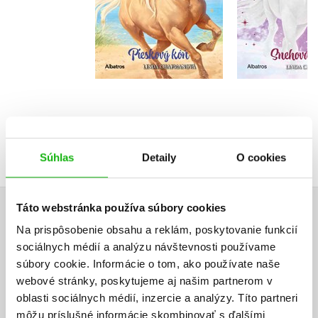
Do košíka
Do košík
9,34 €
9,34 
Súhlas
Detaily
O cookies
Táto webstránka používa súbory cookies
UŽIVATEĽSKÁ RECENZIA
Na prispôsobenie obsahu a reklám, poskytovanie funkcií
sociálnych médií a analýzu návštevnosti používame
Žiadne užívateľské hodnotenia nie sú dostupné.
súbory cookie. Informácie o tom, ako používate naše
webové stránky, poskytujeme aj našim partnerom v
Vaše hodnotenie
oblasti sociálnych médií, inzercie a analýzy. Títo partneri
môžu príslušné informácie skombinovať s ďalšími