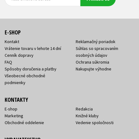
adresa
adresa
E-SHOP
Kontakt
Reklamačný poriadok
Vrátenie tovaru v lehote 14 dní
Súhlas so spracovaním
Cenník dopravy
osobných údajov
FAQ
Ochrana súkromia
Spôsoby doručenia a platby
Nakupujte výhodne
Všeobecné obchodné
podmienky
KONTAKTY
E-shop
Redakcia
Marketing
Knižné kluby
Obchodné oddelenie
Vedenie spoločnosti