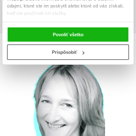
Používateľskú recenziu môžu vkladať len registrovaní užívatelia
údajmi, ktoré ste im poskytli alebo ktoré od vás získali,
keď ste používali ich služby.
Prihlásiť
Povoliť všetko
AUTOR KNIHY
Prispôsobiť