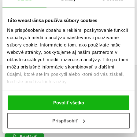
4,67 €
4,67 
Táto webstránka používa súbory cookies
Na prispôsobenie obsahu a reklám, poskytovanie funkcií
sociálnych médií a analýzu návštevnosti používame
súbory cookie. Informácie o tom, ako používate naše
webové stránky, poskytujeme aj našim partnerom v
oblasti sociálnych médií, inzercie a analýzy. Títo partneri
môžu príslušné informácie skombinovať s ďalšími
údajmi, ktoré ste im poskytli alebo ktoré od vás získali,
UŽIVATEĽSKÁ RECENZIA
keď ste používali ich služby.
Žiadne užívateľské hodnotenia nie sú dostupné.
Povoliť všetko
Vaše hodnotenie
Prispôsobiť
Používateľskú recenziu môžu vkladať len registrovaní užívatelia
Prihlásiť