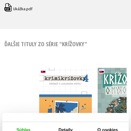
Ukážka.pdf
PDF
ĎALŠIE TITULY ZO SÉRIE "KRÍŽOVKY"
Krížovky o 
Krimikrížovky 4
Pavol Su
Do košíka
Do košík
Súhlas
Detaily
O cookies