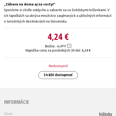
Zábava na doma aj na cesty!
Technické vedy
Učebnice
Umenie a kultúra
Spestrite si chvíle oddychu a zabavte sa so švédskymi krížovkami. V
ich tajničkách sa ukrýva množstvo zaujímavých a užitočných informácií
Výchova a pedagogika
Young adult
Young adult (SK)
o turistických destináciách na Slovensku.
Zdravie a životný štýl
4,24 €
Všetky tituly
4,99 €
Bežne
Najnižšia cena za posledných 30 dní:
4,24 €
Nedostupné
Strážiť dostupnosť
INFORMÁCIE
Žáner
krížovky