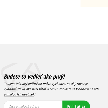
19,47
Budete to vedieť ako prvý!
Zaujíma Vás, aký knižný hit práve vychádza, na aký tovar je
výhodná zľava, aká beží súťaž o ceny?
Prihláste sa k odberu našich
e-mailových noviniek
!
Vaša
Vaša
Prihlásiť sa
emailová
emailová
Vaša emailová adresa