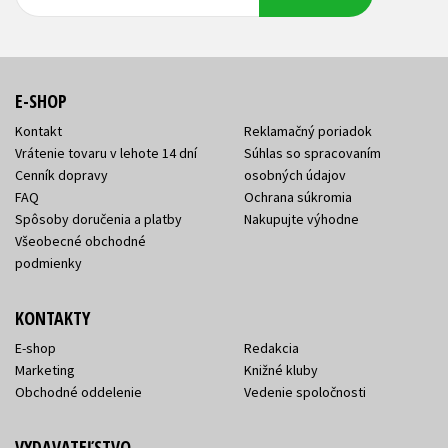
adresa
adresa
E-SHOP
Kontakt
Reklamačný poriadok
Vrátenie tovaru v lehote 14 dní
Súhlas so spracovaním
Cenník dopravy
osobných údajov
FAQ
Ochrana súkromia
Spôsoby doručenia a platby
Nakupujte výhodne
Všeobecné obchodné
podmienky
KONTAKTY
E-shop
Redakcia
Marketing
Knižné kluby
Obchodné oddelenie
Vedenie spoločnosti
VYDAVATEĽSTVO