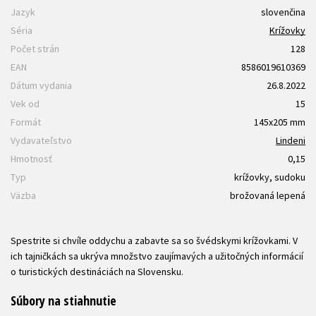
Jazyk
slovenčina
Séria
Krížovky
Počet strán
128
EAN
8586019610369
Dátum vydania
26.8.2022
Vek od
15
Formát
145x205 mm
Vydavateľstvo
Lindeni
Hmotnosť
0,15
Typ
krížovky, sudoku
Väzba
brožovaná lepená
Spestrite si chvíle oddychu a zabavte sa so švédskymi krížovkami. V
ich tajničkách sa ukrýva množstvo zaujímavých a užitočných informácií
o turistických destináciách na Slovensku.
Súbory na stiahnutie