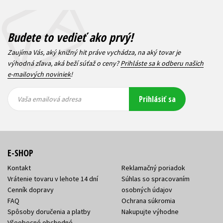
Budete to vedieť ako prvý!
Zaujíma Vás, aký knižný hit práve vychádza, na aký tovar je
výhodná zľava, aká beží súťaž o ceny?
Prihláste sa k odberu našich
e-mailových noviniek
!
Vaša
Vaša
Prihlásiť sa
emailová
emailová
Vaša emailová adresa
adresa
adresa
E-SHOP
Kontakt
Reklamačný poriadok
Vrátenie tovaru v lehote 14 dní
Súhlas so spracovaním
Cenník dopravy
osobných údajov
FAQ
Ochrana súkromia
Spôsoby doručenia a platby
Nakupujte výhodne
Všeobecné obchodné