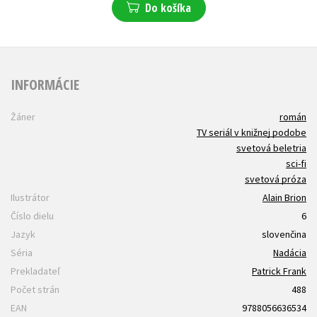
Do košíka
INFORMÁCIE
Žáner
román
TV seriál v knižnej podobe
svetová beletria
sci-fi
svetová próza
Ilustrátor
Alain Brion
Číslo dielu
6
Jazyk
slovenčina
Séria
Nadácia
Prekladateľ
Patrick Frank
Počet strán
488
EAN
9788056636534