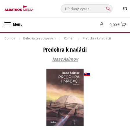
Hľadaný výraz
EN
🛍️ Darčekové poukazy
✍️Knihy s podpisom
Menu
0,00 €
🎁 Limitované balíčky
🔥 Výhodné predpredaje
Domov
Beletria pre dospelých
Román
Predohra k nadácii
🏷️ Zlacnené knihy
⚔️ Zaklínač na CD
🔖Outlet knihy
Predohra k nadácii
Auto - moto
Beletria pre deti
Beletria pre dospelých
Isaac Asimov
Cestovanie
Darčekové publikácie
Digitálna fotografia
Doplnkový sortiment
Ezoterika a duchovný svet
História a military
Hobby
Humanitné a spoločenské vedy
Jazyky
Kalendáre, diáre
Kariéra a osobný rozvoj
Komiks
Krížovky
Kuchárske knihy
New Adult
Obchod a ekonómia
Ostatné
Počítače
Poézia
Populárno - náučná pre dospelých
Populárno - náučné pre deti
Predškoláci
Príroda a záhrada
Prírodné vedy