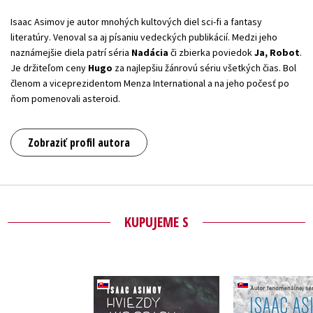
Isaac Asimov je autor mnohých kultových diel sci-fi a fantasy
literatúry. Venoval sa aj písaniu vedeckých publikácií. Medzi jeho
naznámejšie diela patrí séria
Nadácia
či zbierka poviedok
Ja, Robot
.
Je držiteľom ceny
Hugo
za najlepšiu žánrovú sériu všetkých čias. Bol
členom a viceprezidentom Menza International a na jeho počesť po
ňom pomenovali asteroid.
Zobraziť profil autora
KUPUJEME S
Roboti a i
Hviezdy ako prach