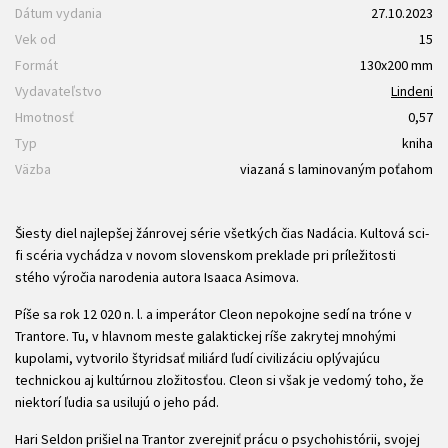
Dátum vydania
27.10.2023
Vek od
15
Formát
130x200 mm
Vydavateľstvo
Lindeni
Hmotnosť
0,57
Typ
kniha
Väzba
viazaná s laminovaným poťahom
Šiesty diel najlepšej žánrovej série všetkých čias Nadácia. Kultová sci-
fi scéria vychádza v novom slovenskom preklade pri príležitosti
stého výročia narodenia autora Isaaca Asimova.
Píše sa rok 12 020 n. l. a imperátor Cleon nepokojne sedí na tróne v
Trantore. Tu, v hlavnom meste galaktickej ríše zakrytej mnohými
kupolami, vytvorilo štyridsať miliárd ľudí civilizáciu oplývajúcu
technickou aj kultúrnou zložitosťou. Cleon si však je vedomý toho, že
niektorí ľudia sa usilujú o jeho pád.
Hari Seldon prišiel na Trantor zverejniť prácu o psychohistórii, svojej