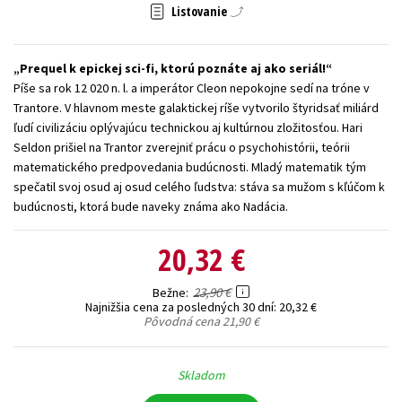
Listovanie
Technické vedy
Učebnice
Umenie a kultúra
Výchova a pedagogika
Young adult
Young adult (SK)
Prequel k epickej sci-fi, ktorú poznáte aj ako seriál!
Zdravie a životný štýl
Píše sa rok 12 020 n. l. a imperátor Cleon nepokojne sedí na tróne v
Trantore. V hlavnom meste galaktickej ríše vytvorilo štyridsať miliárd
Všetky tituly
ľudí civilizáciu oplývajúcu technickou aj kultúrnou zložitosťou. Hari
Seldon prišiel na Trantor zverejniť prácu o psychohistórii, teórii
matematického predpovedania budúcnosti. Mladý matematik tým
spečatil svoj osud aj osud celého ľudstva: stáva sa mužom s kľúčom k
budúcnosti, ktorá bude naveky známa ako Nadácia.
20,32 €
23,90 €
Bežne
Najnižšia cena za posledných 30 dní:
20,32 €
Pôvodná cena
21,90 €
Skladom