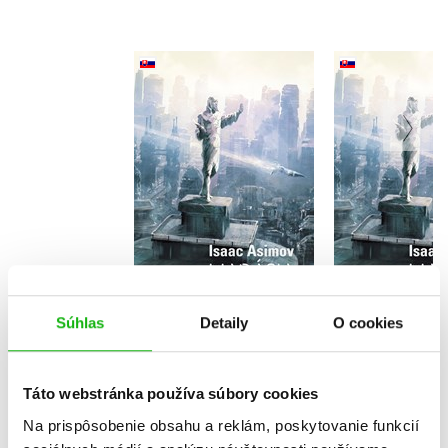
Nadácia (2. akosť)
Nadác
Isaac Asimov
Isaac As
Do košíka
Do košík
10,00 €
16,99
Súhlas
Detaily
O cookies
Táto webstránka používa súbory cookies
Na prispôsobenie obsahu a reklám, poskytovanie funkcií