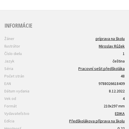
INFORMÁCIE
Žáner
príprava na školu
Ilustrátor
Miroslav Růžek
Číslo dielu
1
Jazyk
čeština
Séria
Pracovní sešit předškoláka
Počet strán
48
EAN
9788026618409
Dátum vydania
8.12.2022
Vek od
4
Formát
210x297 mm
Vydavateľstvo
EDIKA
Edícia
Předškolákova příprava na školu
Hmotnosť
0,22