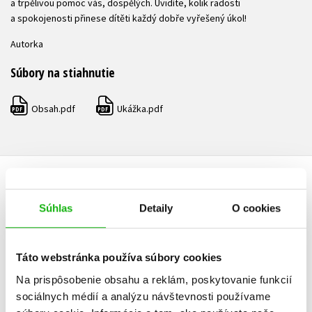
a trpělivou pomoc vás, dospělých. Uvidíte, kolik radosti
a spokojenosti přinese dítěti každý dobře vyřešený úkol!
Autorka
Súbory na stiahnutie
Obsah.pdf
Ukážka.pdf
PDF
PDF
ĎALŠIE TITULY ZO SÉRIE "PRACOVNÍ SEŠIT
Súhlas
Detaily
O cookies
PŘEDŠKOLÁKA"
Táto webstránka používa súbory cookies
Na prispôsobenie obsahu a reklám, poskytovanie funkcií
Pracovní sešit
Pracovní
sociálnych médií a analýzu návštevnosti používame
předškoláka 4
předškol