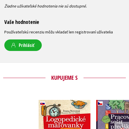
Žiadne užívateľské hodnotenia nie sú dostupné.
Vaše hodnotenie
Používateľskú recenziu môžu vkladať len registrovaní užívatelia
Prihlásiť
KUPUJEME S
Logopedické
Pracovní
maľovanky
předškol
Ivana Novotná
Ivana No