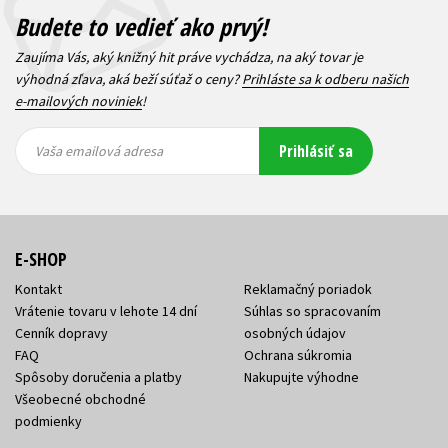
Budete to vedieť ako prvý!
Zaujíma Vás, aký knižný hit práve vychádza, na aký tovar je
výhodná zľava, aká beží súťaž o ceny?
Prihláste sa k odberu našich
e-mailových noviniek
!
Vaša
Vaša
Prihlásiť sa
emailová
emailová
Vaša emailová adresa
adresa
adresa
E-SHOP
Kontakt
Reklamačný poriadok
Vrátenie tovaru v lehote 14 dní
Súhlas so spracovaním
Cenník dopravy
osobných údajov
FAQ
Ochrana súkromia
Spôsoby doručenia a platby
Nakupujte výhodne
Všeobecné obchodné
podmienky