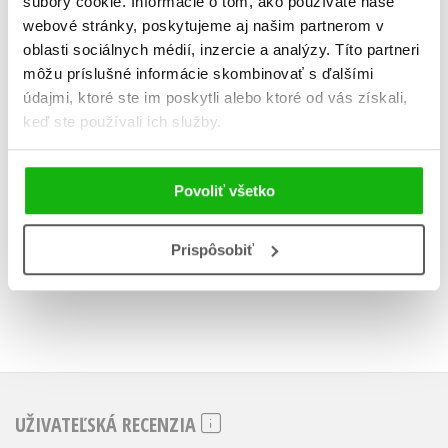
súbory cookie. Informácie o tom, ako používate naše
Ivana Novotná
Ivana No
webové stránky, poskytujeme aj našim partnerom v
oblasti sociálnych médií, inzercie a analýzy. Títo partneri
môžu príslušné informácie skombinovať s ďalšími
údajmi, ktoré ste im poskytli alebo ktoré od vás získali,
keď ste používali ich služby.
Do košíka
Do košík
6,79 €
6,79 
Povoliť všetko
Prispôsobiť
UŽIVATEĽSKÁ RECENZIA