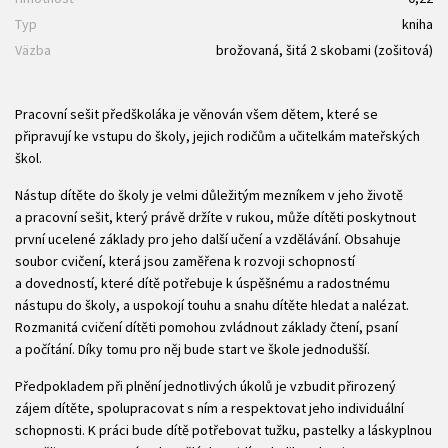
Typ
kniha
Väzba
brožovaná, šitá 2 skobami (zošitová)
Pracovní sešit předškoláka je věnován všem dětem, které se
připravují ke vstupu do školy, jejich rodičům a učitelkám mateřských
škol.
Nástup dítěte do školy je velmi důležitým mezníkem v jeho životě
a pracovní sešit, který právě držíte v rukou, může dítěti poskytnout
první ucelené základy pro jeho další učení a vzdělávání. Obsahuje
soubor cvičení, která jsou zaměřena k rozvoji schopností
a dovedností, které dítě potřebuje k úspěšnému a radostnému
nástupu do školy, a uspokojí touhu a snahu dítěte hledat a nalézat.
Rozmanitá cvičení dítěti pomohou zvládnout základy čtení, psaní
a počítání. Díky tomu pro něj bude start ve škole jednodušší.
Předpokladem při plnění jednotlivých úkolů je vzbudit přirozený
zájem dítěte, spolupracovat s ním a respektovat jeho individuální
schopnosti. K práci bude dítě potřebovat tužku, pastelky a láskyplnou