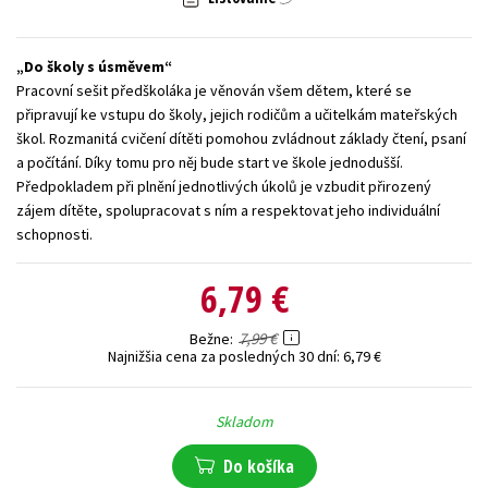
Technické vedy
Učebnice
Umenie a kultúra
Do školy s úsměvem
Výchova a pedagogika
Young adult
Young adult (SK)
Pracovní sešit předškoláka je věnován všem dětem, které se
Zdravie a životný štýl
připravují ke vstupu do školy, jejich rodičům a učitelkám mateřských
škol. Rozmanitá cvičení dítěti pomohou zvládnout základy čtení, psaní
Všetky tituly
a počítání. Díky tomu pro něj bude start ve škole jednodušší.
Předpokladem při plnění jednotlivých úkolů je vzbudit přirozený
zájem dítěte, spolupracovat s ním a respektovat jeho individuální
schopnosti.
6,79 €
7,99 €
Bežne
Najnižšia cena za posledných 30 dní:
6,79 €
Skladom
Do košíka