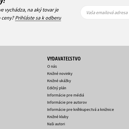
ý!
Vaša
Vaša
ve vychádza, na aký tovar je
emailová
emailová
Vaša emailová adresa
adresa
adresa
o ceny?
Prihláste sa k odberu
VYDAVATEĽSTVO
O nás
Knižné novinky
Knižné ukážky
Edičný plán
Informácie pre médiá
Informácie pre autorov
Informácie pre kníhkupectvá a knižnice
Knižné kluby
Naši autori