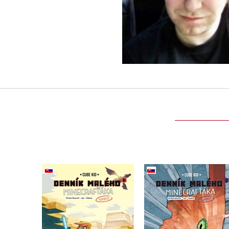
Denník malého
Denník malého
Minecrafťáka: komiks
Minecrafťáka: komi
6
3
Cube Kid
Cube Kid