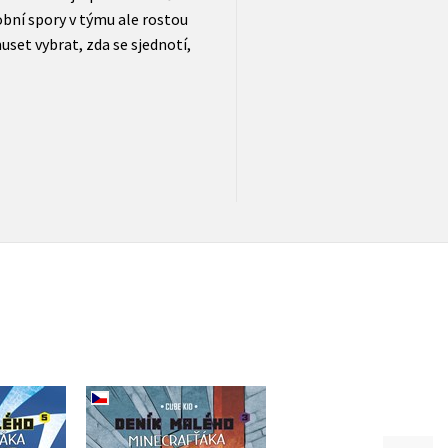
obní spory v týmu ale rostou
uset vybrat, zda se sjednotí,
alého
Deník malého
Deník malého
a: komiks
Minecrafťáka: komiks
Minecrafťáka: kom