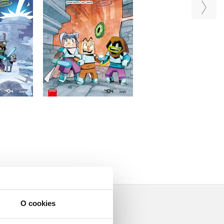
3
2
Kid
Cube Kid
Cube Kid
a
Do košíka
Do košíka
€
6,79 €
6,79 €
O cookies