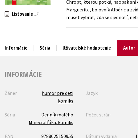
Chropt, kterou potká, naopak sní o
Marguerite, bojovník Albéric a zví
Humanitné a spoločenské ve
Listovanie
Auto - moto
muset vybrat, zda se sjednotí, neb
Jazyky
Beletria pre deti
Kalendáre, diáre
Beletria pre dospelých
Kariéra a osobný rozvoj
Informácie
Séria
Užívateľské hodnotenie
Autor
INFORMÁCIE
Žáner
humor pre deti
Jazyk
komiks
Séria
Denník malého
Počet strán
Minecrafťáka: komiks
EAN
9788025150955
Dátum vydania
1