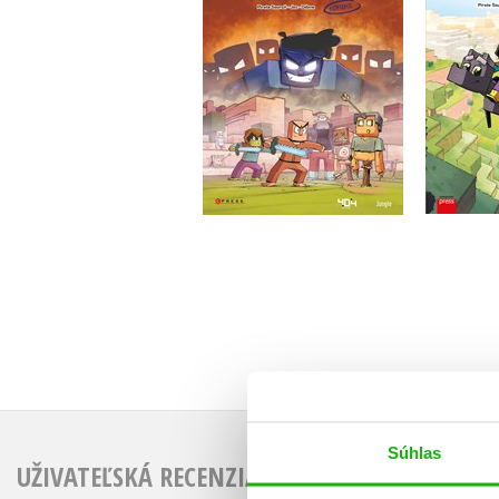
8
Cube Kid
Do košíka
6,79 €
Súhlas
UŽIVATEĽSKÁ RECENZIA