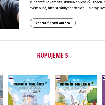
Minecraftu okamžitě sklidila obrovský úspěch. K
svém autě, hltá stránky fanfiction… a hraje svoj
Zobraziť profil autora
KUPUJEME S
Denník malého
Denník malého
ks
Minecrafťáka: komiks
Minecrafťáka: komiks
2
Cube Kid
Cube Kid