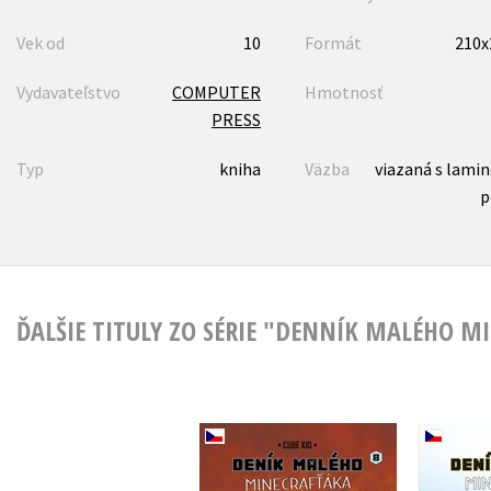
Vek od
10
Formát
210
Vydavateľstvo
COMPUTER
Hmotnosť
PRESS
Typ
kniha
Väzba
viazaná s lami
p
ĎALŠIE TITULY ZO SÉRIE "DENNÍK MALÉHO M
D
Deník malého
Minec
Minecrafťáka: komiks