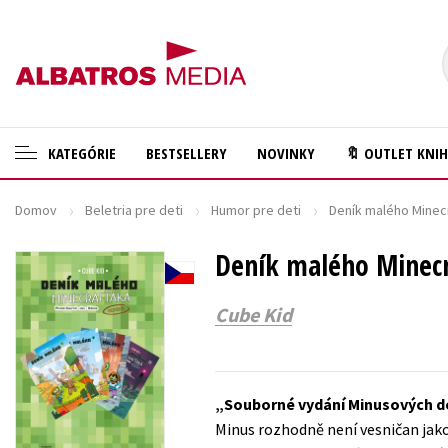
KATEGÓRIE
BESTSELLERY
NOVINKY
🔖 OUTLET KNI
Domov
Beletria pre deti
Humor pre deti
Deník malého Minec
🛍️ Darčekové poukazy
Cestovanie
✍️Knihy s podpisom
Deník malého Minec
Darčekové publikácie
🎁 Limitované balíčky
Digitálna fotografia
Cube Kid
🔥 Výhodné predpredaje
Doplnkový sortiment
🏷️ Zlacnené knihy
Ezoterika a duchovný svet
Souborné vydání Minusových d
⚔️ Zaklínač na CD
História a military
Minus rozhodně není vesničan jako
🔖Outlet knihy
Hobby