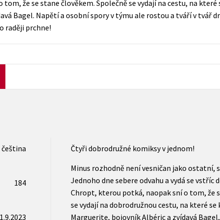
 tom, že se stane člověkem. Společně se vydají na cestu, na které 
Počítače
davá Bagel. Napětí a osobní spory v týmu ale rostou a tváří v tvář 
dy
Young adult
Poézia
o raději prchne!
Young adult (SK)
Populárno - náučná pre dospelých
Zdravie a životný štýl
Populárno - náučné pre deti
Všetky tituly
čeština
Čtyři dobrodružné komiksy v jednom!
Minus rozhodně není vesničan jako ostatní, 
Jednoho dne sebere odvahu a vydá se vstříc 
184
Chropt, kterou potká, naopak sní o tom, že 
se vydají na dobrodružnou cestu, na které se
1.9.2023
Marguerite, bojovník Albéric a zvídavá Bagel, 