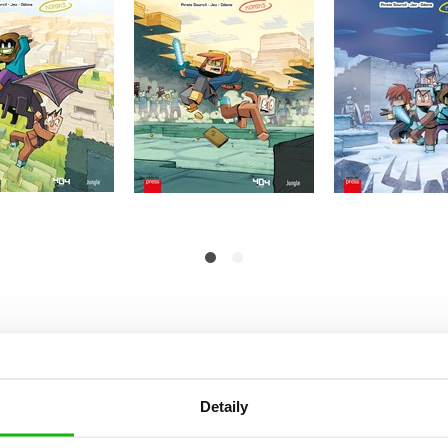
6
5
Cube Kid
Cube Kid
Cube 
Do košíka
Do košík
Do košíka
6,79 €
6,79 
6,79 €
Detaily