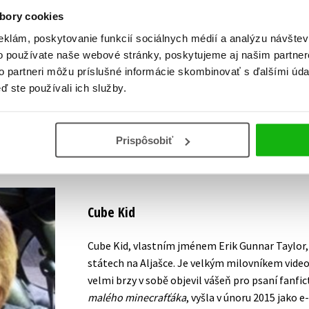
bory cookies
Vaše hodnotenie
eklám, poskytovanie funkcií sociálnych médií a analýzu návšte
Používateľskú recenziu môžu vkladať len registrovaní užívateli
o používate naše webové stránky, poskytujeme aj našim partner
to partneri môžu príslušné informácie skombinovať s ďalšími údaj
Prihlásiť
ď ste používali ich služby.
Prispôsobiť
AUTOR KNIHY
Cube Kid
Cube Kid, vlastním jménem Erik Gunnar Taylor, j
státech na Aljašce. Je velkým milovníkem video
velmi brzy v sobě objevil vášeň pro psaní fanfic
malého minecrafťáka
, vyšla v únoru 2015 jako 