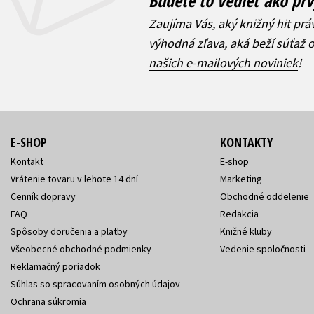
Budete to vedieť ako prv
Zaujíma Vás, aký knižný hit prá
výhodná zľava, aká beží súťaž 
našich e-mailových noviniek
!
E-SHOP
KONTAKTY
Kontakt
E-shop
Vrátenie tovaru v lehote 14 dní
Marketing
Cenník dopravy
Obchodné oddelenie
FAQ
Redakcia
Spôsoby doručenia a platby
Knižné kluby
Všeobecné obchodné podmienky
Vedenie spoločnosti
Reklamačný poriadok
Súhlas so spracovaním osobných údajov
Ochrana súkromia