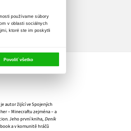
vnosti používame súbory
a
om v oblasti sociálnych
mi, ktoré ste im poskytli
Povoliť všetko
e autor žijící ve Spojených
her – Minecraftu zejména – a
tion. Jeho první kniha,
Deník
e-book a v komunitě hráčů