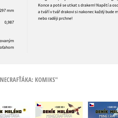
Konce a poté se utkat s drakem! Napětí a os
x297 mm
a tváří v tvář drakovi si nakonec každý bude m
nebo raději prchne!
0,987
novaným
oťahom
INECRAFŤÁKA: KOMIKS"
eník malého
Deník malého
Deník m
rafťáka: komiks
Minecrafťáka: komiks
Minecrafťák
7