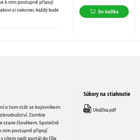
se k nim postupně připojí
drakovi si nakonec každý bude
Do košíka
24,22
€
s DPH
Súbory na stiahnutie
sní o tom stát se bojovníkem.
Ukážka.pdf
PDF
dobrodružství. Zombie
se stane člověkem. Společně
 k nim postupně připojí
s cílem najít portál do říše