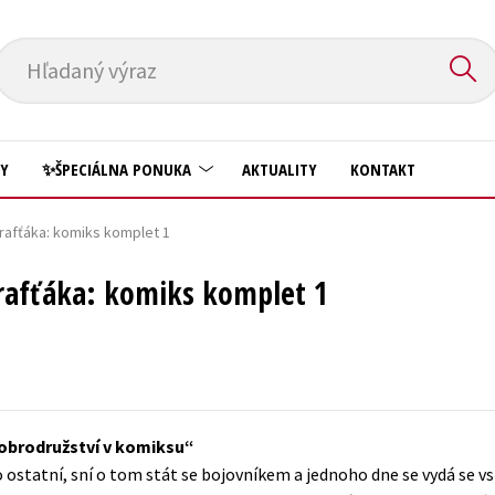
Hľadaný výraz
HY
✨ŠPECIÁLNA PONUKA
AKTUALITY
KONTAKT
rafťáka: komiks komplet 1
Predškoláci
Komiks
rafťáka: komiks komplet 1
Príroda a záhrada
Krížovky
Prírodné vedy
Kuchárske knihy
Technické vedy
New Adult
Učebnice
Obchod a ekonómia
obrodružství v komiksu
Umenie a kultúra
Ostatné
 ostatní, sní o tom stát se bojovníkem a jednoho dne se vydá se v
Výchova a pedagogika