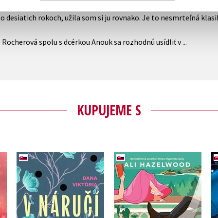
ladký. Presne ako čokoláda.
po desiatich rokoch, užila som si ju rovnako. Je to nesmrteľná kla
KUPUJEME S
Nevhodný letný
V náručí odvahy
románik
Dana Viktória
Ali Hazelwood