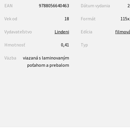
EAN
9788056640463
Dátum vydania
2
Vek od
18
Formát
115
Vydavateľstvo
Lindeni
Edícia
filmová
Hmotnosť
0,41
Typ
Väzba
viazaná s laminovaným
poťahom a prebalom