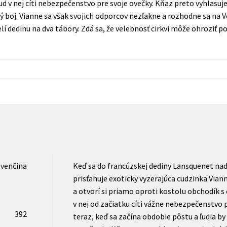
 v nej cíti nebezpečenstvo pre svoje ovečky. Kňaz preto vyhlasuje 
Počítače
ný boj. Vianne sa však svojich odporcov nezľakne a rozhodne sa na 
dy
Young adult
Poézia
elí dedinu na dva tábory. Zdá sa, že velebnosť cirkvi môže ohroziť 
Young adult (SK)
Populárno - náučná pre dospelých
Zdravie a životný štýl
Populárno - náučné pre deti
Všetky tituly
ovenčina
Keď sa do francúzskej dediny Lansquenet nad
prisťahuje exoticky vyzerajúca cudzinka Via
a otvorí si priamo oproti kostolu obchodík 
v nej od začiatku cíti vážne nebezpečenstvo 
392
teraz, keď sa začína obdobie pôstu a ľudia by