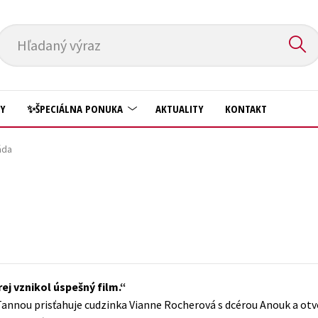
Hľadaný výraz
HY
✨ŠPECIÁLNA PONUKA
AKTUALITY
KONTAKT
áda
Predškoláci
Komiks
Príroda a záhrada
Krížovky
Prírodné vedy
Kuchárske knihy
Technické vedy
New Adult
Učebnice
Obchod a ekonómia
ej vznikol úspešný film.
Umenie a kultúra
Ostatné
annou prisťahuje cudzinka Vianne Rocherová s dcérou Anouk a otvo
Výchova a pedagogika