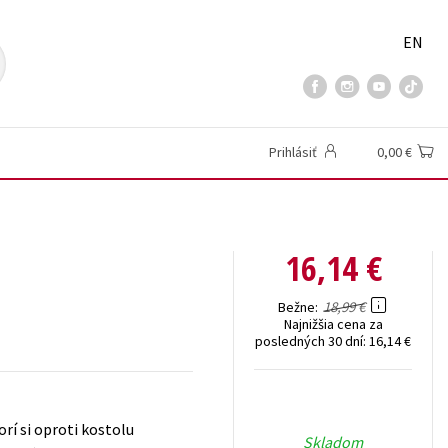
EN
Prihlásiť
0,00 €
16,14 €
18,99 €
Bežne
Najnižšia cena za
posledných 30 dní:
16,14 €
rí si oproti kostolu
Skladom