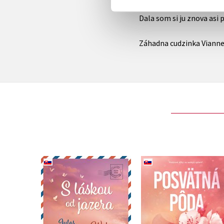
že život je pekne horkos
Dala som si ju znova asi 
Posvätná pôda
S láskou od jazera
Rebecca Yarros
Jules Wake