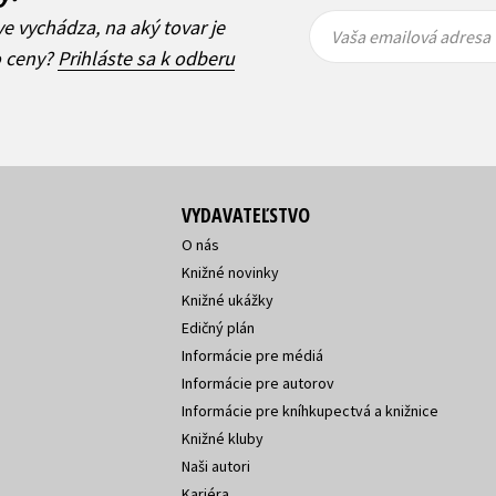
Vaša
Vaša
ve vychádza, na aký tovar je
emailová
emailová
Vaša emailová adresa
adresa
adresa
o ceny?
Prihláste sa k odberu
VYDAVATEĽSTVO
O nás
Knižné novinky
Knižné ukážky
Edičný plán
Informácie pre médiá
Informácie pre autorov
Informácie pre kníhkupectvá a knižnice
Knižné kluby
Naši autori
Kariéra