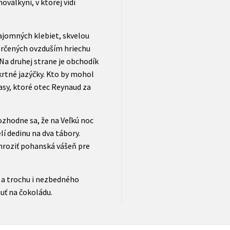
ovalkyni, v ktorej vidí
jomných klebiet, skvelou
horčených ovzduším hriechu
 Na druhej strane je obchodík
rtné jazýčky. Kto by mohol
asy, ktoré otec Reynaud za
ozhodne sa, že na Veľkú noc
lí dedinu na dva tábory.
ohroziť pohanská vášeň pre
ho a trochu i nezbedného
uť na čokoládu.