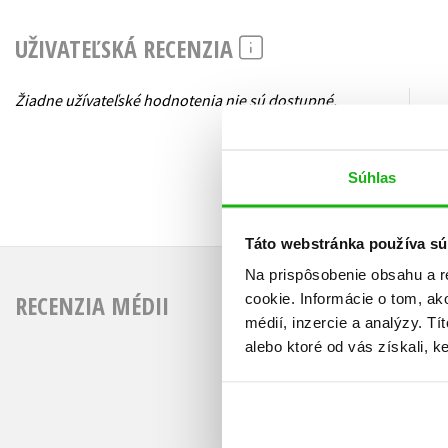
UŽIVATEĽSKÁ RECENZIA
Žiadne užívateľské hodnotenia nie sú dostupné.
Súhlas
Táto webstránka používa sú
Na prispôsobenie obsahu a r
RECENZIA MÉDII
cookie. Informácie o tom, ak
médií, inzercie a analýzy. Tí
alebo ktoré od vás získali, ke
Ildi knihomolka - Čo
Bol to príjemný návrat d