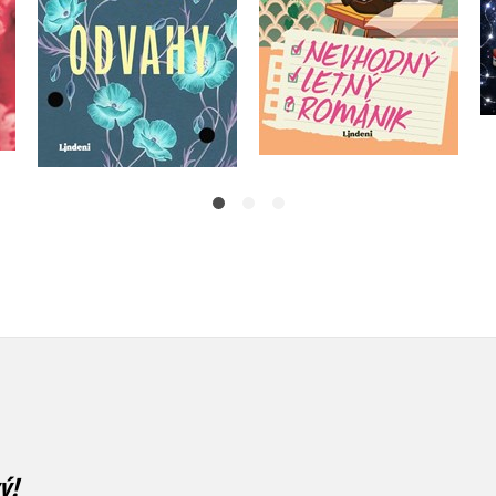
Do košíka
Do košíka
15,29 €
18,62 €
ý!