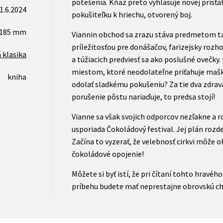
potešenia. Kňaz preto vyhlasuje novej prisťah
1.6.2024
pokušiteľku k hriechu, otvorený boj.
x185 mm
Viannin obchod sa zrazu stáva predmetom ta
príležitosťou pre donášačov, farizejsky roz
 klasika
a túžiacich predviesť sa ako poslušné ovečky.
miestom, ktoré neodolateľne priťahuje mašk
kniha
odolať sladkému pokušeniu? Za tie dva zdrav
porušenie pôstu nariaďuje, to predsa stojí!
Vianne sa však svojich odporcov nezľakne a r
usporiada Čokoládový festival. Jej plán rozde
Začína to vyzerať, že velebnosť cirkvi môže 
čokoládové opojenie!
Môžete si byť istí, že pri čítaní tohto hravé
príbehu budete mať neprestajne obrovskú ch