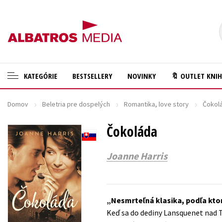
KATEGÓRIE
BESTSELLERY
NOVINKY
🔖 OUTLET KNI
Domov
Beletria pre dospelých
Romantika, love story
Čokol
🛍️ Darčekové poukazy
Cestovanie
✍️Knihy s podpisom
Čokoláda
Darčekové publikácie
🎁 Limitované balíčky
Digitálna fotografia
Joanne Harris
🔥 Výhodné predpredaje
Doplnkový sortiment
🏷️ Zlacnené knihy
Ezoterika a duchovný svet
Nesmrteľná klasika, podľa ktor
⚔️ Zaklínač na CD
História a military
Keď sa do dediny Lansquenet nad T
🔖Outlet knihy
Hobby