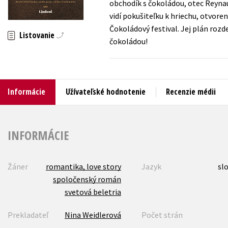
obchodík s čokoládou, otec Reynaud
vidí pokušiteľku k hriechu, otvore
Humanitné a spoločenské ve
Auto - moto
Čokoládový festival. Jej plán rozd
Listovanie
Jazyky
čokoládou!
Beletria pre deti
Kalendáre, diáre
Beletria pre dospelých
Kariéra a osobný rozvoj
Informácie
Užívateľské hodnotenie
Recenzie médii
INFORMÁCIE
Žáner
romantika, love story
Jazyk
sl
spoločenský román
svetová beletria
Prekladateľ
Nina Weidlerová
Počet strán