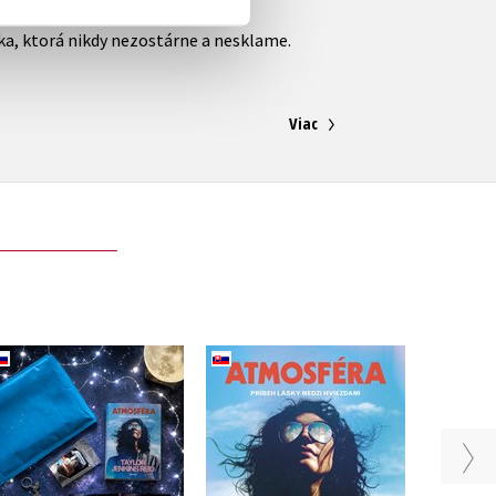
sika, ktorá nikdy nezostárne a nesklame.
Viac
Atmosféra (hviezdny
Kn
Atmosféra
balíček)
Taylor Jenkins Reidová
Taylor Jenkins Reidová