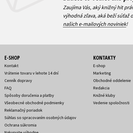
Zaujíma Vás, aký knižný hit prá
výhodná zľava, aká beží súťaž 
našich e-mailových noviniek
!
E-SHOP
KONTAKTY
Kontakt
E-shop
Vrátenie tovaru v lehote 14 dní
Marketing
Cenník dopravy
Obchodné oddelenie
FAQ
Redakcia
Spôsoby doručenia a platby
Knižné kluby
Všeobecné obchodné podmienky
Vedenie spoločnosti
Reklamačný poriadok
Súhlas so spracovaním osobných údajov
Ochrana súkromia
Nakupujte výhodne