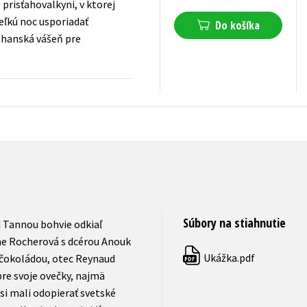
prisťahovalkyni, v ktorej
Veľkú noc usporiadať
Do košíka
pohanská vášeň pre
16,14
€
s DPH
Súbory na stiahnutie
 Tannou bohvie odkiaľ
nne Rocherová s dcérou Anouk
Ukážka.pdf
s čokoládou, otec Reynaud
PDF
pre svoje ovečky, najmä
 si mali odopierať svetské