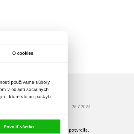
a
O cookies
vnosti používame súbory
om v oblasti sociálnych
mi, ktoré ste im poskytli
26.7.2024
Povoliť všetko
kolády a ktorá ma opäť okúzlila a potvrdila,