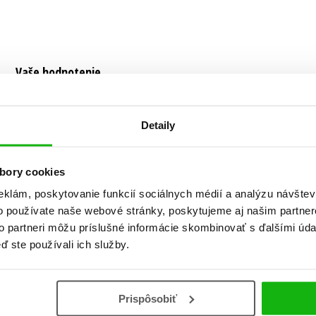
Vaše hodnotenie
Používateľskú recenziu môžu vkladať len registrovaní užívateli
Detaily
Prihlásiť
bory cookies
eklám, poskytovanie funkcií sociálnych médií a analýzu návšte
o používate naše webové stránky, poskytujeme aj našim partner
to partneri môžu príslušné informácie skombinovať s ďalšími údaj
ď ste používali ich služby.
koláda
Prispôsobiť
o francúzskej dedinky Lansquenet nad Tannou z ktorej sála vôňa čo