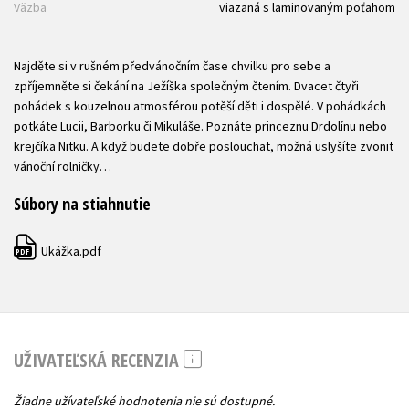
Väzba
viazaná s laminovaným poťahom
Najděte si v rušném předvánočním čase chvilku pro sebe a
zpříjemněte si čekání na Ježíška společným čtením. Dvacet čtyři
pohádek s kouzelnou atmosférou potěší děti i dospělé. V pohádkách
potkáte Lucii, Barborku či Mikuláše. Poznáte princeznu Drdolínu nebo
krejčíka Nitku. A když budete dobře poslouchat, možná uslyšíte zvonit
vánoční rolničky…
Súbory na stiahnutie
Ukážka.pdf
PDF
UŽIVATEĽSKÁ RECENZIA
Žiadne užívateľské hodnotenia nie sú dostupné.