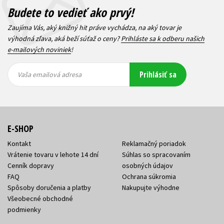
Budete to vedieť ako prvý!
Zaujíma Vás, aký knižný hit práve vychádza, na aký tovar je
výhodná zľava, aká beží súťaž o ceny?
Prihláste sa k odberu našich
e-mailových noviniek
!
Vaša
Vaša
Prihlásiť sa
emailová
emailová
Vaša emailová adresa
adresa
adresa
E-SHOP
Kontakt
Reklamačný poriadok
Vrátenie tovaru v lehote 14 dní
Súhlas so spracovaním
Cenník dopravy
osobných údajov
FAQ
Ochrana súkromia
Spôsoby doručenia a platby
Nakupujte výhodne
Všeobecné obchodné
podmienky