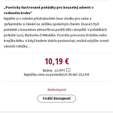
Technické vedy
Učebnice
Umenie a kultúra
Poeticky ilustrované pohádky pro kouzelný advent v
rodinném kruhu
Výchova a pedagogika
Young adult
Young adult (SK)
Najděte si v rušném předvánočním čase chvilku pro sebe a
zpříjemněte si čekání na Ježíška společným čtením. Dvacet čtyři
Zdravie a životný štýl
pohádek s kouzelnou atmosférou potěší děti i dospělé. V pohádkách
potkáte Lucii, Barborku či Mikuláše. Poznáte princeznu Drdolínu nebo
Všetky tituly
krejčíka Nitku. A když budete dobře poslouchat, možná uslyšíte zvonit
vánoční rolničky…
10,19 €
11,99 €
Bežne
Najnižšia cena za posledných 30 dní:
10,19 €
Nedostupné
Strážiť dostupnosť