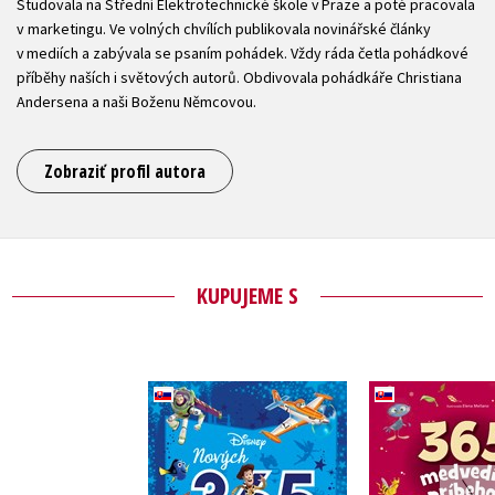
Studovala na Střední Elektrotechnické škole v Praze a poté pracovala
v marketingu. Ve volných chvílích publikovala novinářské články
v mediích a zabývala se psaním pohádek. Vždy ráda četla pohádkové
příběhy naších i světových autorů. Obdivovala pohádkáře Christiana
Andersena a naši Boženu Němcovou.
Zobraziť profil autora
KUPUJEME S
Disney - Nových 365
365 medv
rozprávok do
príbe
postieľky
Kolektiv
Christian J