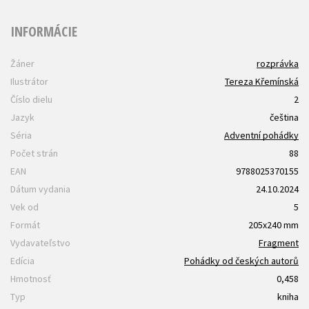
INFORMÁCIE
Žáner
rozprávka
Ilustrátor
Tereza Křemínská
Číslo dielu
2
Jazyk
čeština
Séria
Adventní pohádky
Počet strán
88
EAN
9788025370155
Dátum vydania
24.10.2024
Vek od
5
Formát
205x240 mm
Vydavateľstvo
Fragment
Edícia
Pohádky od českých autorů
Hmotnosť
0,458
Typ
kniha