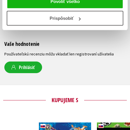
Povoliť všetko
UŽIVATEĽSKÁ RECENZIA
Prispôsobiť
Žiadne užívateľské hodnotenia nie sú dostupné.
Vaše hodnotenie
Používateľskú recenziu môžu vkladať len registrovaní užívatelia
Prihlásiť
KUPUJEME S
Disney - Nových 365
Minecra