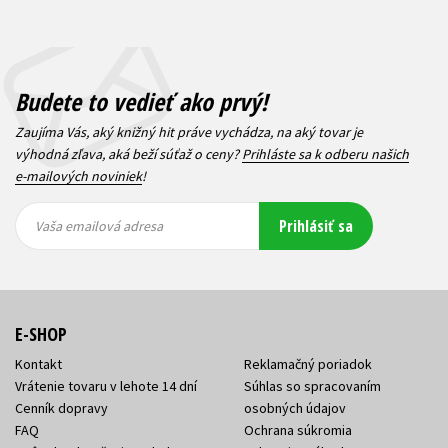
Budete to vedieť ako prvý!
Zaujíma Vás, aký knižný hit práve vychádza, na aký tovar je
výhodná zľava, aká beží súťaž o ceny?
Prihláste sa k odberu našich
e-mailových noviniek
!
Vaša
Vaša
Prihlásiť sa
emailová
emailová
Vaša emailová adresa
adresa
adresa
E-SHOP
Kontakt
Reklamačný poriadok
Vrátenie tovaru v lehote 14 dní
Súhlas so spracovaním
Cenník dopravy
osobných údajov
FAQ
Ochrana súkromia