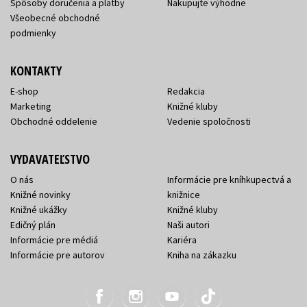
Spôsoby doručenia a platby
Nakupujte výhodne
Všeobecné obchodné
podmienky
KONTAKTY
E-shop
Redakcia
Marketing
Knižné kluby
Obchodné oddelenie
Vedenie spoločnosti
VYDAVATEĽSTVO
O nás
Informácie pre kníhkupectvá a
Knižné novinky
knižnice
Knižné ukážky
Knižné kluby
Edičný plán
Naši autori
Informácie pre médiá
Kariéra
Informácie pre autorov
Kniha na zákazku