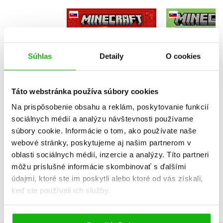
Minecraft - Kniha
Minecra
zaujímavostí na celý
Samole
rok
dobrodruž
Kolektiv
Mobovia ú
Kolekt
Súhlas
Detaily
O cookies
Táto webstránka používa súbory cookies
Na prispôsobenie obsahu a reklám, poskytovanie funkcií
Do košík
Do košíka
sociálnych médií a analýzu návštevnosti používame
7,64 
súbory cookie. Informácie o tom, ako používate naše
10,19 €
webové stránky, poskytujeme aj našim partnerom v
oblasti sociálnych médií, inzercie a analýzy. Títo partneri
môžu príslušné informácie skombinovať s ďalšími
údajmi, ktoré ste im poskytli alebo ktoré od vás získali,
keď ste používali ich služby.