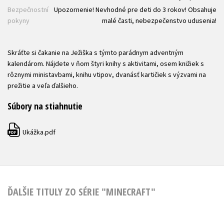
Bezpečnostní
Upozornenie! Nevhodné pre deti do 3 rokov! Obsahuje
pokyny
malé časti, nebezpečenstvo udusenia!
Skráťte si čakanie na Ježiška s týmto parádnym adventným
kalendárom. Nájdete v ňom štyri knihy s aktivitami, osem knižiek s
rôznymi ministavbami, knihu vtipov, dvanásť kartičiek s výzvami na
prežitie a veľa ďalšieho.
Súbory na stiahnutie
Ukážka.pdf
PDF
ĎALŠIE TITULY ZO SÉRIE "MINECRAFT"