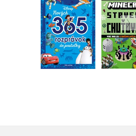
rozprávok do
Stavebné ch
postieľky
Kolekt
Kolektiv
Do košík
Do košíka
9,34 
15,29 €