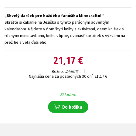
Technické vedy
Učebnice
Umenie a kultúra
Skvelý darček pre každého fanúšika Minecraftu!
Výchova a pedagogika
Young adult
Young adult (SK)
Skráťte si čakanie na Ježiška s týmto parádnym adventým
kalendárom. Nájdete v ňom štyri knihy s aktivitami, osem knižiek s
Zdravie a životný štýl
rôznymi ministavbami, knihu vtipov, dvanásť kartičiek s výzvami na
prežitie a veľa ďalšieho.
Všetky tituly
21,17 €
24,90 €
Bežne
Najnižšia cena za posledných 30 dní:
21,17 €
Skladom
Do košíka