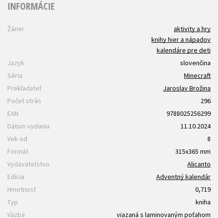
INFORMÁCIE
Žáner
aktivity a hry
knihy hier a nápadov
kalendáre pre deti
Jazyk
slovenčina
Séria
Minecraft
Prekladateľ
Jaroslav Brožina
Počet strán
296
EAN
9788025256299
Dátum vydania
11.10.2024
Vek od
8
Formát
315x365 mm
Vydavateľstvo
Alicanto
Edícia
Adventný kalendár
Hmotnosť
0,719
Typ
kniha
Väzba
viazaná s laminovaným poťahom