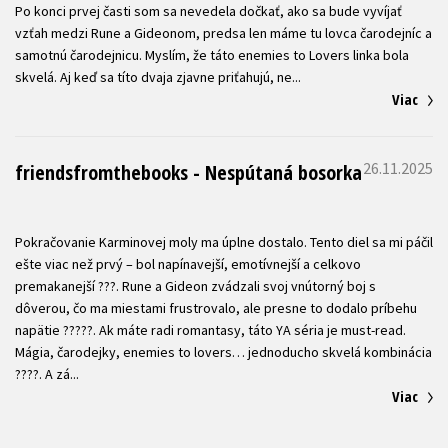
Po konci prvej časti som sa nevedela dočkať, ako sa bude vyvíjať
vzťah medzi Rune a Gideonom, predsa len máme tu lovca čarodejníc a
samotnú čarodejnicu. Myslím, že táto enemies to Lovers linka bola
Viac
26.11.2025
friendsfromthebooks - Nespútaná bosorka
Pokračovanie Karminovej moly ma úplne dostalo. Tento diel sa mi páčil
ešte viac než prvý – bol napínavejší, emotívnejší a celkovo
premakanejší ???. Rune a Gideon zvádzali svoj vnútorný boj s
dôverou, čo ma miestami frustrovalo, ale presne to dodalo príbehu
napätie ?????. Ak máte radi romantasy, táto YA séria je must-read.
Mágia, čarodejky, enemies to lovers… jednoducho skvelá kombinácia
Viac