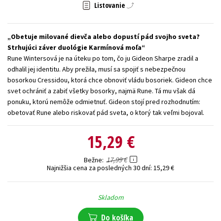
Listovanie
Technické vedy
Učebnice
Umenie a kultúra
Výchova a pedagogika
Young adult
Young adult (SK)
Obetuje milované dievča alebo dopustí pád svojho sveta?
Zdravie a životný štýl
Strhujúci záver duológie Karmínová moľa
Rune Wintersová je na úteku po tom, čo ju Gideon Sharpe zradil a
odhalil jej identitu. Aby prežila, musí sa spojiť s nebezpečnou
Všetky tituly
bosorkou Cressidou, ktorá chce obnoviť vládu bosoriek. Gideon chce
svet ochrániť a zabiť všetky bosorky, najmä Rune. Tá mu však dá
ponuku, ktorú nemôže odmietnuť. Gideon stojí pred rozhodnutím:
obetovať Rune alebo riskovať pád sveta, o ktorý tak veľmi bojoval.
15,29 €
17,99 €
Bežne
Najnižšia cena za posledných 30 dní:
15,29 €
Skladom
Do košíka