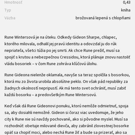
Hmotnosť
0,43
Typ
kniha
Väzba
brožovaná lepená s chlopňami
Rune Wintersová je na úteku. Odkedy Gideon Sharpe, chlapec,
ktorého milovala, odhalil jej pravú identitu a odovzdal ju do rúk
nepriateľa, všetci túžia po jej smrti. Ak chce Rune prežiť, musí sa
spojiť s krutou a nebezpečnou Cressidou, ktorá plánuje znovu nastoliť
vládu bosoriek – v čom Rune zohráva kľúčovú úlohu.
Rune Gideona nielenže oklamala, navyše sa teraz spolčila s bosorkou,
ktorá mu zo života urobila absolútne peklo. On však pád republiky za
žiadnych okolností nepripustí. Ak má tento svet ochrániť, musí zabiť
každú bosorku – a predovšetkým Rune Wintersovú.
Keď však dá Rune Gideonovi ponuku, ktorú nemôže odmietnuť, spoja
sa, aby dosiahli nemožné. Gideon si čoraz viac uvedomuje, že jeho
city k Rune nie sú navždy pochované, ako si pôvodne myslel. Musí sa
rozhodnúť: obetuje milované dievča, aby zabránil zlovestnej bosorke
opäť sa chopiť moci, alebo nechá Rune žiť a bude sa prizerať, ako sa