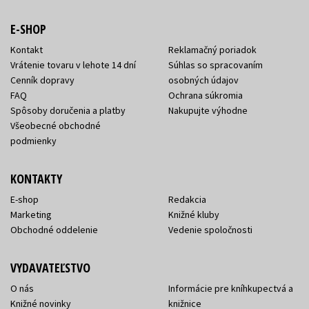
E-SHOP
Kontakt
Reklamačný poriadok
Vrátenie tovaru v lehote 14 dní
Súhlas so spracovaním
Cenník dopravy
osobných údajov
FAQ
Ochrana súkromia
Spôsoby doručenia a platby
Nakupujte výhodne
Všeobecné obchodné
podmienky
KONTAKTY
E-shop
Redakcia
Marketing
Knižné kluby
Obchodné oddelenie
Vedenie spoločnosti
VYDAVATEĽSTVO
O nás
Informácie pre kníhkupectvá a
Knižné novinky
knižnice