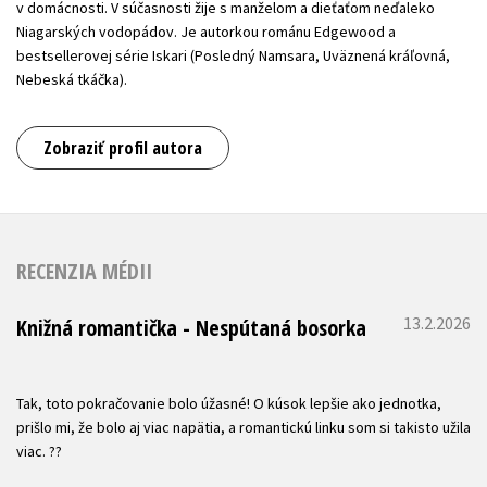
v domácnosti. V súčasnosti žije s manželom a dieťaťom neďaleko
Niagarských vodopádov. Je autorkou románu Edgewood a
bestsellerovej série Iskari (Posledný Namsara, Uväznená kráľovná,
Nebeská tkáčka).
Zobraziť profil autora
RECENZIA MÉDII
13.2.2026
Knižná romantička - Nespútaná bosorka
Tak, toto pokračovanie bolo úžasné! O kúsok lepšie ako jednotka,
prišlo mi, že bolo aj viac napätia, a romantickú linku som si takisto užila
viac. ??