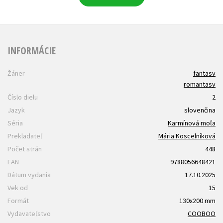
INFORMÁCIE
Žáner
fantasy
romantasy
Číslo dielu
2
Jazyk
slovenčina
Séria
Karmínová moľa
Prekladateľ
Mária Koscelníková
Počet strán
448
EAN
9788056648421
Dátum vydania
17.10.2025
Vek od
15
Formát
130x200 mm
Vydavateľstvo
COOBOO