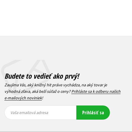
Budete to vedieť ako prvý!
Zaujíma Vás, aký knižný hit práve vychádza, na aký tovar je
výhodná zľava, aká beží súťaž o ceny?
Prihláste sa k odberu našich
e-mailových noviniek
!
Vaša
Vaša
Prihlásiť sa
emailová
emailová
Vaša emailová adresa
adresa
adresa