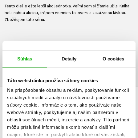
Tento diel je ešte lepší ako jednotka. Veľmi som si čítanie užila. Kniha
bola nabitá akciou, trópom enemies to lovers a zakázanou láskou.
Zbožňujem túto sériu.
Vaše hodnotenie
Používateľskú recenziu môžu vkladať len registrovaní užívatelia
Súhlas
Detaily
O cookies
Prihlásiť
Táto webstránka používa súbory cookies
Na prispôsobenie obsahu a reklám, poskytovanie funkcií
AUTOR KNIHY
sociálnych médií a analýzu návštevnosti používame
súbory cookie. Informácie o tom, ako používate naše
webové stránky, poskytujeme aj našim partnerom v
oblasti sociálnych médií, inzercie a analýzy. Títo partneri
môžu príslušné informácie skombinovať s ďalšími
údajmi, ktoré ste im poskytli alebo ktoré od vás získali,