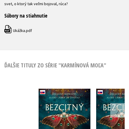
svet, o ktorý tak veľmi bojoval, rúca?
Súbory na stiahnutie
Ukážka.pdf
PDF
ĎALŠIE TITULY ZO SÉRIE "KARMÍNOVÁ MOĽA"
Bezcitný lovec (2.
Bezcitný
akosť)
Kristen Cic
Kristen Ciccarelli