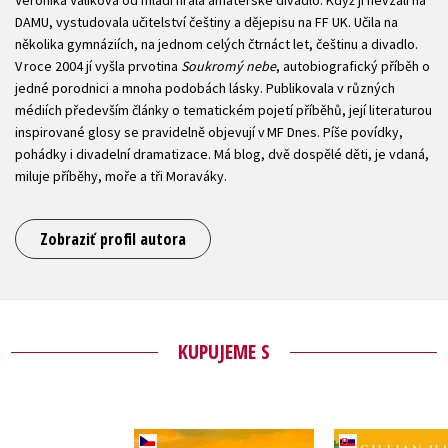
Veronika Valíková od mládí hrála amatérské divadlo. Když ji nevzali na
DAMU, vystudovala učitelství češtiny a dějepisu na FF UK. Učila na
několika gymnáziích, na jednom celých čtrnáct let, češtinu a divadlo.
V roce 2004 jí vyšla prvotina
Soukromý nebe
, autobiografický příběh o
jedné porodnici a mnoha podobách lásky. Publikovala v různých
médiích především články o tematickém pojetí příběhů, její literaturou
inspirované glosy se pravidelně objevují v MF Dnes. Píše povídky,
pohádky i divadelní dramatizace. Má blog, dvě dospělé děti, je vdaná,
miluje příběhy, moře a tři Moraváky.
Zobraziť profil autora
KUPUJEME S