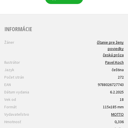
INFORMÁCIE
Žáner
čítanie pre ženy
poviedky
česká próza
Ilustrátor
Pavel Koch
Jazyk
čeština
Počet strán
272
EAN
9788026727743
Dátum vydania
6.2.2025
Vek od
18
Formát
115x185 mm
Vydavateľstvo
MOTTO
Hmotnosť
0,336