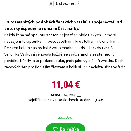
Listovanie
Technické vedy
Učebnice
Umenie a kultúra
Výchova a pedagogika
Young adult
Young adult (SK)
O rozmanitých podobách ženských vztahů a spojenectví. Od
Zdravie a životný štýl
autorky úspěšného románu Češtinářky.
Každá žena má spoustu sester, nejen těch biologických. Jsme si
navzájem terapeutkami, pečovatelkami, krotitelkami i trenérkami.
Všetky tituly
Bez žen kolem nás by byl život o mnoho chudší a leckdy i kratší...
Veronika Valíková věnovala každé ze svých mnoha sester jednu
povídku. Někdy jako podanou ruku, jindy jako vyznání či výčitku. Kolik
takových žen prošlo vaším životem a kolik si jich necháte už napořád?
11,04 €
12,99 €
Bežne
Najnižšia cena za posledných 30 dní:
11,04 €
Skladom
Do košíka