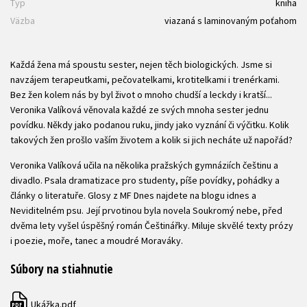
Typ
kniha
Väzba
viazaná s laminovaným poťahom
Každá žena má spoustu sester, nejen těch biologických. Jsme si
navzájem terapeutkami, pečovatelkami, krotitelkami i trenérkami.
Bez žen kolem nás by byl život o mnoho chudší a leckdy i kratší...
Veronika Valíková věnovala každé ze svých mnoha sester jednu
povídku. Někdy jako podanou ruku, jindy jako vyznání či výčitku. Kolik
takových žen prošlo vaším životem a kolik si jich necháte už napořád?
Veronika Valíková učila na několika pražských gymnáziích češtinu a
divadlo. Psala dramatizace pro studenty, píše povídky, pohádky a
články o literatuře. Glosy z MF Dnes najdete na blogu idnes a
Neviditelném psu. Její prvotinou byla novela Soukromý nebe, před
dvěma lety vyšel úspěšný román Češtinářky. Miluje skvělé texty prózy
i poezie, moře, tanec a moudré Moraváky.
Súbory na stiahnutie
Ukážka.pdf
PDF