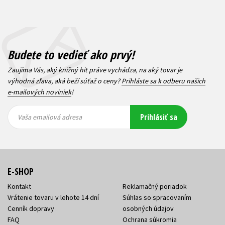
Budete to vedieť ako prvý!
Zaujíma Vás, aký knižný hit práve vychádza, na aký tovar je
výhodná zľava, aká beží súťaž o ceny?
Prihláste sa k odberu našich
e-mailových noviniek
!
Vaša
Vaša
Prihlásiť sa
emailová
emailová
Vaša emailová adresa
adresa
adresa
E-SHOP
Kontakt
Reklamačný poriadok
Vrátenie tovaru v lehote 14 dní
Súhlas so spracovaním
Cenník dopravy
osobných údajov
FAQ
Ochrana súkromia