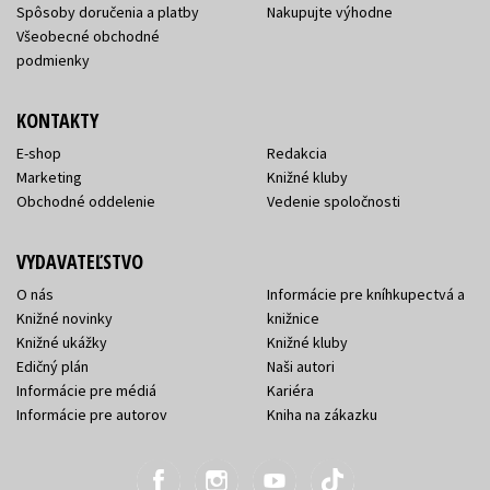
Spôsoby doručenia a platby
Nakupujte výhodne
Všeobecné obchodné
podmienky
KONTAKTY
E-shop
Redakcia
Marketing
Knižné kluby
Obchodné oddelenie
Vedenie spoločnosti
VYDAVATEĽSTVO
O nás
Informácie pre kníhkupectvá a
Knižné novinky
knižnice
Knižné ukážky
Knižné kluby
Edičný plán
Naši autori
Informácie pre médiá
Kariéra
Informácie pre autorov
Kniha na zákazku