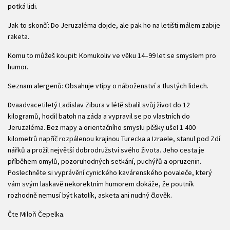
potká lidi.
Jak to skončí: Do Jeruzaléma dojde, ale pak ho na letišti málem zabije
raketa.
Komu to můžeš koupit: Komukoliv ve věku 14–99 let se smyslem pro
humor.
Seznam alergenů: Obsahuje vtipy o náboženství a tlustých lidech.
Dvaadvacetiletý Ladislav Zibura v létě sbalil svůj život do 12
kilogramů, hodil batoh na záda a vypravil se po vlastních do
Jeruzaléma. Bez mapy a orientačního smyslu pěšky ušel 1 400
kilometrů napříč rozpálenou krajinou Turecka a Izraele, stanul pod Zdí
nářků a prožil největší dobrodružství svého života. Jeho cesta je
příběhem omylů, pozoruhodných setkání, puchýřů a opruzenin.
Poslechněte si vyprávění cynického kavárenského povaleče, který
vám svým laskavě nekorektním humorem dokáže, že poutník
rozhodně nemusí být katolík, asketa ani nudný člověk.
Čte Miloň Čepelka.