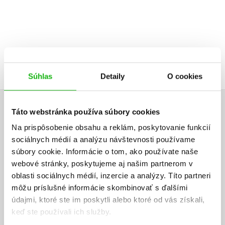
40,72 €
Súhlas
Detaily
O cookies
Táto webstránka používa súbory cookies
UŽIVATEĽSKÁ RECENZIA
Na prispôsobenie obsahu a reklám, poskytovanie funkcií
Žiadne užívateľské hodnotenia nie sú dostupné.
sociálnych médií a analýzu návštevnosti používame
súbory cookie. Informácie o tom, ako používate naše
webové stránky, poskytujeme aj našim partnerom v
Vaše hodnotenie
oblasti sociálnych médií, inzercie a analýzy. Títo partneri
Používateľskú recenziu môžu vkladať len registrovaní užívatelia
môžu príslušné informácie skombinovať s ďalšími
údajmi, ktoré ste im poskytli alebo ktoré od vás získali,
Prihlásiť
keď ste používali ich služby.