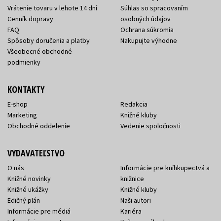
Vrátenie tovaru v lehote 14 dní
Súhlas so spracovaním
Cenník dopravy
osobných údajov
FAQ
Ochrana súkromia
Spôsoby doručenia a platby
Nakupujte výhodne
Všeobecné obchodné
podmienky
KONTAKTY
E-shop
Redakcia
Marketing
Knižné kluby
Obchodné oddelenie
Vedenie spoločnosti
VYDAVATEĽSTVO
O nás
Informácie pre kníhkupectvá a
Knižné novinky
knižnice
Knižné ukážky
Knižné kluby
Edičný plán
Naši autori
Informácie pre médiá
Kariéra