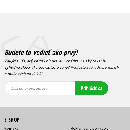
Budete to vedieť ako prvý!
Zaujíma Vás, aký knižný hit práve vychádza, na aký tovar je
výhodná zľava, aká beží súťaž o ceny?
Prihláste sa k odberu našich
e-mailových noviniek
!
Vaša
Vaša
Prihlásiť sa
emailová
emailová
Vaša emailová adresa
adresa
adresa
E-SHOP
Kontakt
Reklamačný poriadok