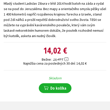
Mladý student Ladislav Zibura v létě 2014 hodil batoh na záda a vydal
Technické vedy
Učebnice
Umenie a kultúra
se na pouť do Jeruzaléma. Bez mapy a orientačního smyslu pěšky ušel
1 400 kilometrů napříč rozpálenou krajinou Turecka a Izraele, stanul
Výchova a pedagogika
Young adult
Young adult (SK)
pod Zdí nářků a prožil největší dobrodružství svého života. Těšit se
Zdravie a životný štýl
můžete na vyprávění kavárenského povaleče, který vám svým
laskavě nekorektním humorem dokáže, že poutník rozhodně nemusí
Všetky tituly
být katolík, asketa ani nudný člověk.
14,02 €
16,49 €
Bežne
Najnižšia cena za posledných 30 dní:
14,02 €
Skladom
Do košíka