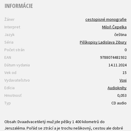
INFORMÁCIE
Žáner
cestopisné monografie
Interpret
Miloň Čepelka
Jazyk
čeština
Séria
Pěškopisy Ladislava Zibury
Počet strán
0
EAN
9788074481932
Dátum vydania
14.11.2024
Vek od
15
Vydavateľstvo
Voxi
Edícia
Audioknihy
Hmotnosť
0,053
Typ
CD audio
Obsah: Dvaadvacetiletý muž jde pěšky 1 400 kilometrů do
Jeruzaléma. Pořád se ztrácí a je trochu nešikovný, cestou ale dobré