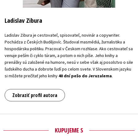
Ladislav Zibura
Ladislav Zibura je cestovateľ, spisovateľ, novinár a copywriter.
Pochádza z Českých Budějovíc. Študoval masmédiá, žurnalistiku a
hospodársku politiku. Pracoval v Českom rozhlase. Ako cestovateľ sa
venuje peším či cyklo túram, a potom o nich píše. Jeho knihy a
prenášky sú založené na humore, nesú v sebe však aj posolstvo o sile
ľudského ducha a dobrote ľudí po celom svete. V Slovenskom jazyku
si môžete prečítať jeho knihy
40 dní pešo do Jeruzalema
.
Zobraziť profil autora
KUPUJEME S