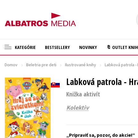
KATEGÓRIE
BESTSELLERY
NOVINKY
🔖 OUTLET KNI
Domov
Beletria pre deti
Ilustrované knihy
Labková patrola - 
🛍️ Darčekové poukazy
Cestovanie
✍️Knihy s podpisom
Labková patrola - Hr
Darčekové publikácie
🎁 Limitované balíčky
Digitálna fotografia
Knižka aktivít
🔥 Výhodné predpredaje
Doplnkový sortiment
Kolektiv
🏷️ Zlacnené knihy
Ezoterika a duchovný svet
⚔️ Zaklínač na CD
História a military
Pripraviť sa, pozor, do akcie!
🔖Outlet knihy
Hobby