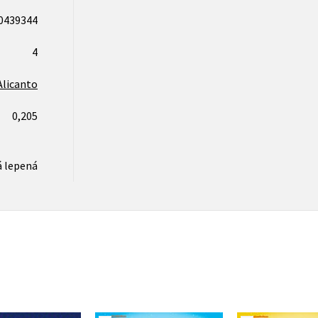
0439344
4
Alicanto
0,205
 lepená