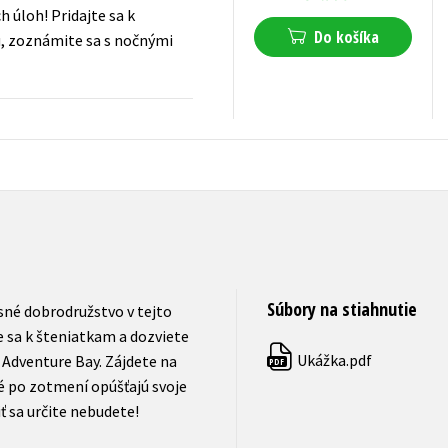
h úloh! Pridajte sa k
Do košíka
mu, zoznámite sa s nočnými
7,64
€
s DPH
Súbory na stiahnutie
sné dobrodružstvo v tejto
e sa k šteniatkam a dozviete
Ukážka.pdf
z Adventure Bay. Zájdete na
PDF
é po zotmení opúšťajú svoje
iť sa určite nebudete!