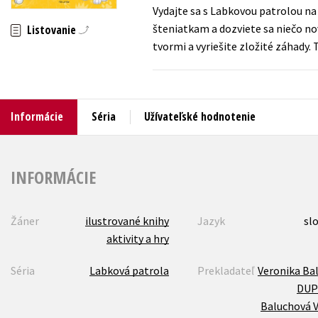
Vydajte sa s Labkovou patrolou na 
Humanitné a spoločenské ve
šteniatkam a dozviete sa niečo no
Listovanie
Auto - moto
tvormi a vyriešite zložité záhady. 
Jazyky
Beletria pre deti
Kalendáre, diáre
Beletria pre dospelých
Kariéra a osobný rozvoj
Informácie
Séria
Užívateľské hodnotenie
INFORMÁCIE
Žáner
ilustrované knihy
Jazyk
sl
aktivity a hry
Séria
Labková patrola
Prekladateľ
Veronika Ba
DUP
Baluchová 