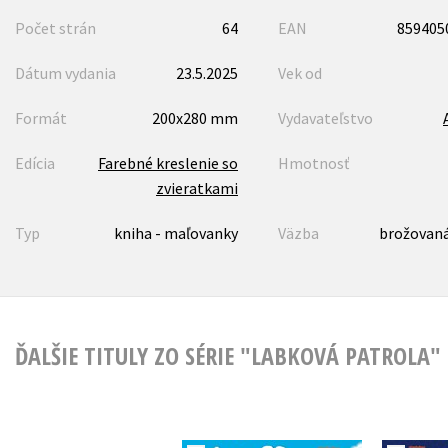
Počet strán
64
EAN
859405
Dátum vydania
23.5.2025
Vek od
Formát
200x280 mm
Vydavateľstvo
Edícia
Farebné kreslenie so
Hmotnosť
zvieratkami
Typ
kniha - maľovanky
Väzba
brožovaná
ĎALŠIE TITULY ZO SÉRIE "LABKOVÁ PATROLA"