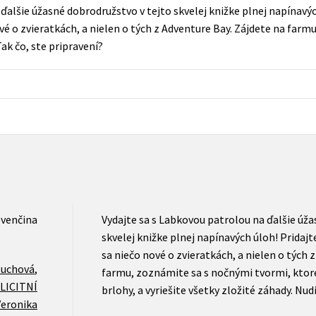
Počítače
ďalšie úžasné dobrodružstvo v tejto skvelej knižke plnej napínavýc
dy
Young adult
vé o zvieratkách, a nielen o tých z Adventure Bay. Zájdete na far
Poézia
Tak čo, ste pripravení?
Young adult (SK)
Populárno - náučná pre dospelých
Zdravie a životný štýl
Populárno - náučné pre deti
Všetky tituly
ovenčina
Vydajte sa s Labkovou patrolou na ďalšie úža
skvelej knižke plnej napínavých úloh! Pridajt
sa niečo nové o zvieratkách, a nielen o tých 
luchová
,
farmu, zoznámite sa s nočnými tvormi, ktor
LICITNÍ
brlohy, a vyriešite všetky zložité záhady. Nud
Veronika