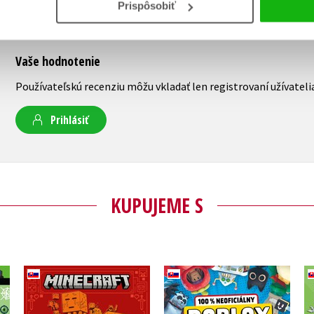
Prispôsobiť
Vaše hodnotenie
Používateľskú recenziu môžu vkladať len registrovaní užívateli
Prihlásiť
KUPUJEME S
Minecraft - Kniha
Roblox 100%
né
zaujímavostí na celý
neoficiálny - Kniha
rok
zaujímavostí na celý