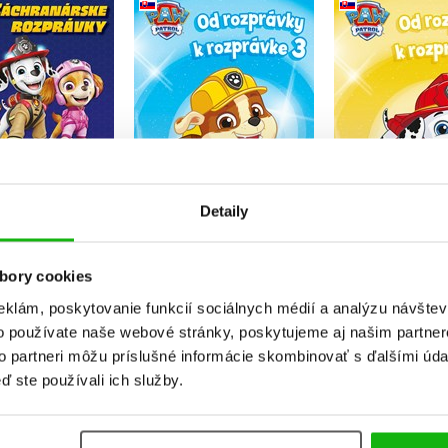
Od rozpr
ková patrola -
Od rozprávky k
rozprávke -
áchranárske
rozprávke - Labková
patrol
rozprávky
patrola 3
Kolekt
Kolektiv
Kolektiv
Do košíka
Do košíka
Detaily
Do košík
8,49 €
7,64 €
7,64 
bory cookies
eklám, poskytovanie funkcií sociálnych médií a analýzu návšte
o používate naše webové stránky, poskytujeme aj našim partner
to partneri môžu príslušné informácie skombinovať s ďalšími údaj
ď ste používali ich služby.