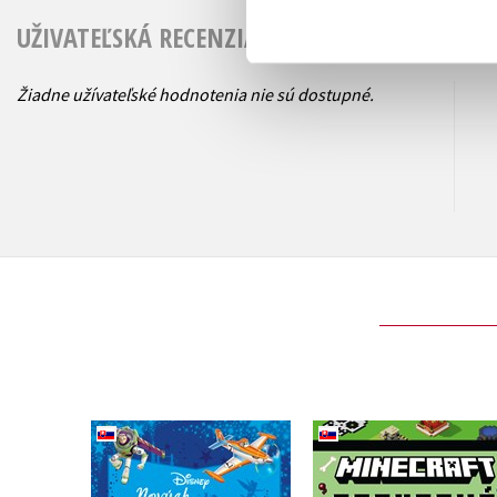
UŽIVATEĽSKÁ RECENZIA
Žiadne užívateľské hodnotenia nie sú dostupné.
Disney - Nových 365
Minecraft - Staveb
rozprávok do postieľky
chuťovky 6