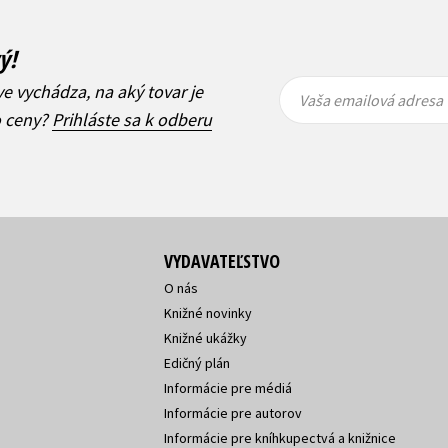
ý!
Vaša
Vaša
ve vychádza, na aký tovar je
emailová
emailová
Vaša emailová adresa
adresa
adresa
o ceny?
Prihláste sa k odberu
VYDAVATEĽSTVO
O nás
Knižné novinky
Knižné ukážky
Edičný plán
Informácie pre médiá
Informácie pre autorov
Informácie pre kníhkupectvá a knižnice