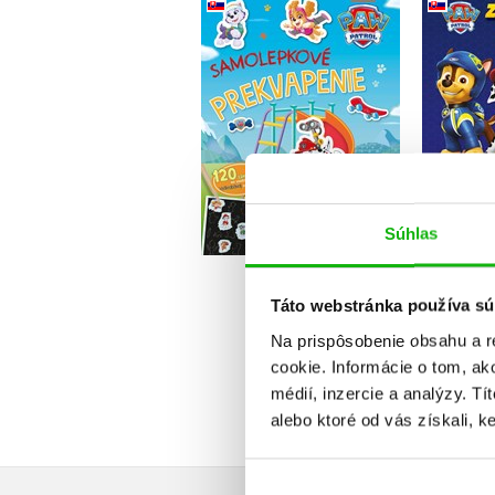
Labková patrola -
Lab
Samolepkové
Z
prekvapenie
Kolektiv
Súhlas
Do košíka
7,64 €
Táto webstránka používa sú
Na prispôsobenie obsahu a r
cookie. Informácie o tom, ak
médií, inzercie a analýzy. Tí
alebo ktoré od vás získali, ke