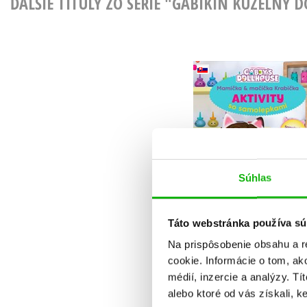
ĎALŠIE TITULY ZO SÉRIE "GABIKIN KÚZELNÝ 
Gabikin kúzelný
domček - Aktivity 
samolepkami
Kolektiv
Súhlas
Do košíka
Táto webstránka používa sú
4,67 €
Na prispôsobenie obsahu a r
cookie. Informácie o tom, ak
médií, inzercie a analýzy. Tí
alebo ktoré od vás získali, ke