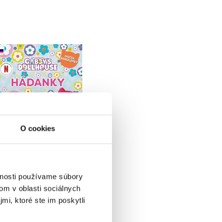
Gabikin kúzelný
domček - Hádanky so
samolepkami
O cookies
Do košíka
4,67 €
vnosti používame súbory
om v oblasti sociálnych
mi, ktoré ste im poskytli