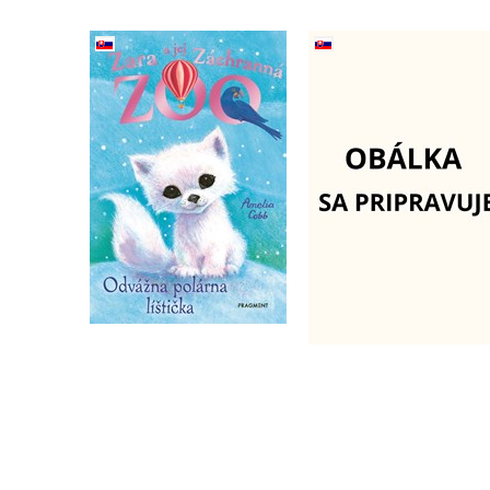
Zara a jej Záchranná
zoo - Odvážna polárna
líštička
Vrahom nie je Alic
Amelia Cobb
Do košíka
14,44 €
Do košíka
7,64 €