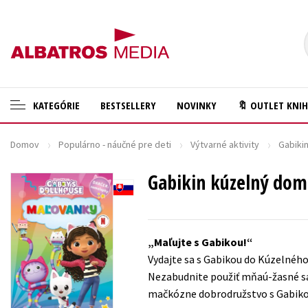
KATEGÓRIE
BESTSELLERY
NOVINKY
🔖 OUTLET KNI
Domov
Populárno - náučné pre deti
Výtvarné aktivity
Gabiki
🛍️ Darčekové poukazy
Cestovanie
✍️Knihy s podpisom
Gabikin kúzelný do
Darčekové publikácie
🎁 Limitované balíčky
Digitálna fotografia
🔥 Výhodné predpredaje
Doplnkový sortiment
Maľujte s Gabikou!
🏷️ Zlacnené knihy
Ezoterika a duchovný svet
Vydajte sa s Gabikou do Kúzelného
Nezabudnite použiť mňaú-žasné sam
⚔️ Zaklínač na CD
História a military
mačkózne dobrodružstvo s Gabikou
🔖Outlet knihy
Hobby