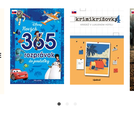
Disney - Nových 365
rozprávok do postieľky
Krimikrížovky 4
e
Kolektiv
Do košíka
Do košíka
4,67 €
15,29 €