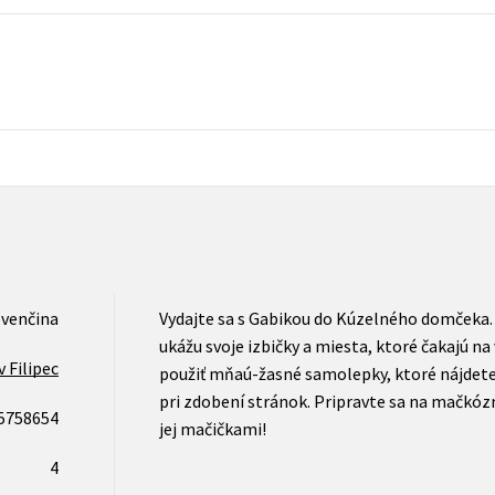
Počítače
dy
Young adult
Poézia
Young adult (SK)
Populárno - náučná pre dospelých
Zdravie a životný štýl
Populárno - náučné pre deti
Všetky tituly
ovenčina
Vydajte sa s Gabikou do Kúzelného domčeka.
ukážu svoje izbičky a miesta, ktoré čakajú n
 Filipec
použiť mňaú-žasné samolepky, ktoré nájdete v
pri zdobení stránok. Pripravte sa na mačkóz
5758654
jej mačičkami!
4