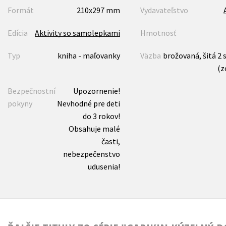
Formát
210x297 mm
Vydavateľstvo
Edícia
Aktivity so samolepkami
Hmotnosť
Typ
kniha - maľovanky
Väzba
brožovaná, šitá 2
(z
Bezpečnostní
Upozornenie!
pokyny
Nevhodné pre deti
do 3 rokov!
Obsahuje malé
časti,
nebezpečenstvo
udusenia!