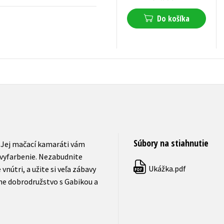
Do košíka
4,67
€
s DPH
Súbory na stiahnutie
 Jej mačací kamaráti vám
a vyfarbenie. Nezabudnite
Ukážka.pdf
nútri, a užite si veľa zábavy
PDF
ne dobrodružstvo s Gabikou a