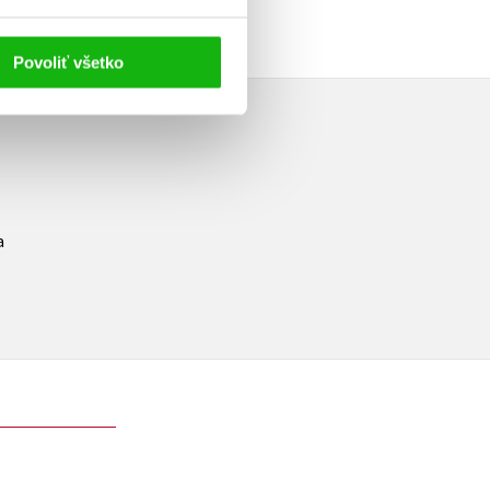
Povoliť všetko
a