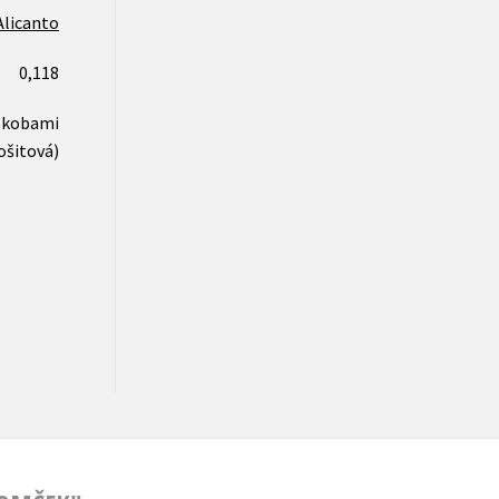
Alicanto
0,118
 skobami
ošitová)