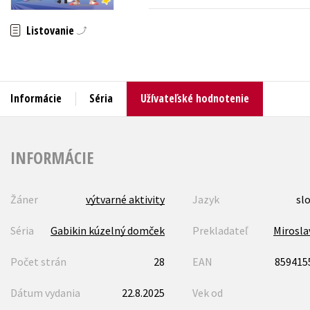
Humanitné a spoločenské ve
Listovanie
Auto - moto
Jazyky
Beletria pre deti
Kalendáre, diáre
Beletria pre dospelých
Informácie
Séria
Užívateľské hodnotenie
Kariéra a osobný rozvoj
INFORMÁCIE
Žáner
výtvarné aktivity
Jazyk
sl
Séria
Gabikin kúzelný domček
Prekladateľ
Miroslav
Počet strán
28
EAN
859415
Dátum vydania
22.8.2025
Vek od