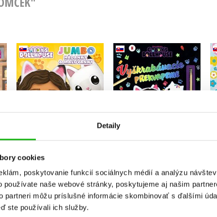
DOMČEK"
Gabikin kúzelný
domček -
Gabikin kúzelný
so
Vyškrabávacie
domček - JUMBO
prekvapenie
hádanky a maľovanky
Kolektiv
Detaily
Do košíka
Do košíka
5,94 €
bory cookies
8,49 €
eklám, poskytovanie funkcií sociálnych médií a analýzu návšte
o používate naše webové stránky, poskytujeme aj našim partner
to partneri môžu príslušné informácie skombinovať s ďalšími údaj
ď ste používali ich služby.