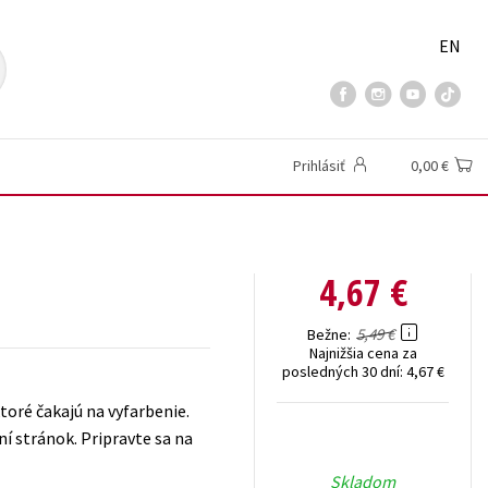
EN
Prihlásiť
0,00 €
4,67 €
5,49 €
Bežne
Najnižšia cena za
posledných 30 dní:
4,67 €
toré čakajú na vyfarbenie.
í stránok. Pripravte sa na
Skladom