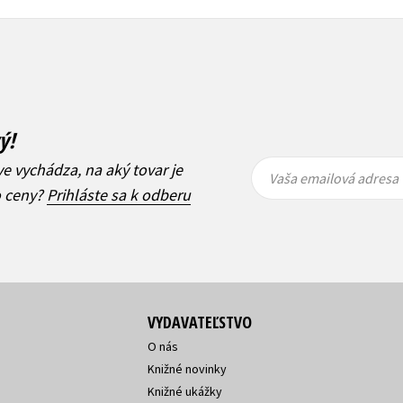
ý!
Vaša
Vaša
ve vychádza, na aký tovar je
emailová
emailová
Vaša emailová adresa
adresa
adresa
o ceny?
Prihláste sa k odberu
VYDAVATEĽSTVO
O nás
Knižné novinky
Knižné ukážky