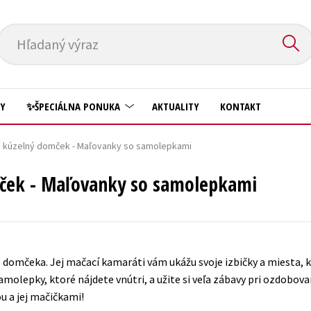
Hľadaný výraz
HY
✨ŠPECIÁLNA PONUKA
AKTUALITY
KONTAKT
n kúzelný domček - Maľovanky so samolepkami
Predškoláci
Komiks
mček - Maľovanky so samolepkami
Príroda a záhrada
Krížovky
Prírodné vedy
Kuchárske knihy
Technické vedy
New Adult
Učebnice
 domčeka. Jej mačací kamaráti vám ukážu svoje izbičky a miesta, k
Obchod a ekonómia
olepky, ktoré nájdete vnútri, a užite si veľa zábavy pri ozdobovan
Umenie a kultúra
Ostatné
 a jej mačičkami!
Výchova a pedagogika