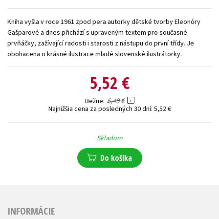
Technické vedy
Učebnice
Umenie a kultúra
Kniha vyšla v roce 1961 zpod pera autorky dětské tvorby Eleonóry
Výchova a pedagogika
Young adult
Young adult (SK)
Gašparové a dnes přichází s upraveným textem pro současné
prvňáčky, zažívající radosti i starosti z nástupu do první třídy. Je
Zdravie a životný štýl
obohacena o krásné ilustrace mladé slovenské ilustrátorky.
Všetky tituly
5,52 €
6,49 €
Bežne
Najnižšia cena za posledných 30 dní:
5,52 €
Skladom
Do košíka
INFORMÁCIE