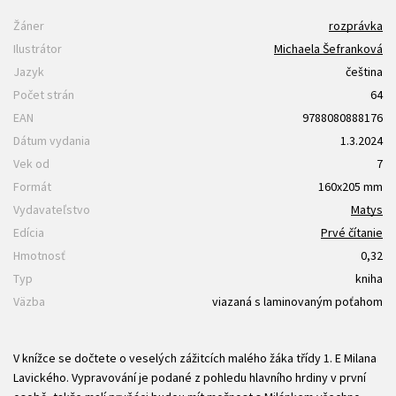
Žáner
rozprávka
Ilustrátor
Michaela Šefranková
Jazyk
čeština
Počet strán
64
EAN
9788080888176
Dátum vydania
1.3.2024
Vek od
7
Formát
160x205 mm
Vydavateľstvo
Matys
Edícia
Prvé čítanie
Hmotnosť
0,32
Typ
kniha
Väzba
viazaná s laminovaným poťahom
V knížce se dočtete o veselých zážitcích malého žáka třídy 1. E Milana
Lavického. Vypravování je podané z pohledu hlavního hrdiny v první