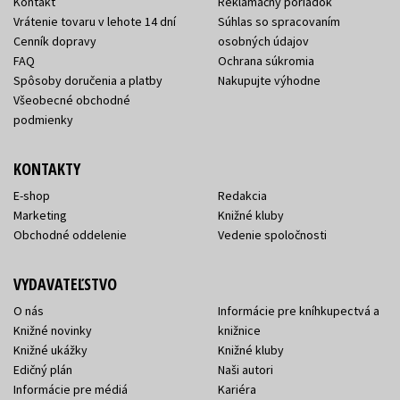
Kontakt
Reklamačný poriadok
Vrátenie tovaru v lehote 14 dní
Súhlas so spracovaním
Cenník dopravy
osobných údajov
FAQ
Ochrana súkromia
Spôsoby doručenia a platby
Nakupujte výhodne
Všeobecné obchodné
podmienky
KONTAKTY
E-shop
Redakcia
Marketing
Knižné kluby
Obchodné oddelenie
Vedenie spoločnosti
VYDAVATEĽSTVO
O nás
Informácie pre kníhkupectvá a
Knižné novinky
knižnice
Knižné ukážky
Knižné kluby
Edičný plán
Naši autori
Informácie pre médiá
Kariéra