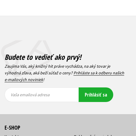
Budete to vedieť ako prvý!
Zaujíma Vás, aký knižný hit práve vychádza, na aký tovar je
výhodná zľava, aká beží súťaž o ceny?
Prihláste sa k odberu našich
e-mailových noviniek
!
Vaša
Vaša
Prihlásiť sa
emailová
emailová
Vaša emailová adresa
adresa
adresa
E-SHOP