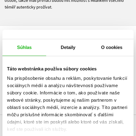
osobě, takže malí prvňáci budou mít možnost s Milánkem všechno
téměř autenticky prožívat.
UŽIVATEĽSKÁ RECENZIA
Súhlas
Detaily
O cookies
Žiadne užívateľské hodnotenia nie sú dostupné.
Táto webstránka používa súbory cookies
Vaše hodnotenie
Na prispôsobenie obsahu a reklám, poskytovanie funkcií
Používateľskú recenziu môžu vkladať len registrovaní užívatelia
sociálnych médií a analýzu návštevnosti používame
súbory cookie. Informácie o tom, ako používate naše
Prihlásiť
webové stránky, poskytujeme aj našim partnerom v
oblasti sociálnych médií, inzercie a analýzy. Títo partneri
môžu príslušné informácie skombinovať s ďalšími
údajmi, ktoré ste im poskytli alebo ktoré od vás získali,
keď ste používali ich služby.
KUPUJEME S