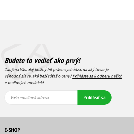
Budete to vedieť ako prvý!
Zaujíma Vás, aký knižný hit práve vychádza, na aký tovar je
výhodná zľava, aká beží súťaž o ceny?
Prihláste sa k odberu našich
e-mailových noviniek
!
Vaša
Vaša
Prihlásiť sa
emailová
emailová
Vaša emailová adresa
adresa
adresa
E-SHOP