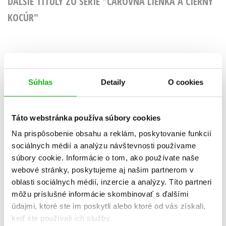
ĎALŠIE TITULY ZO SÉRIE "ČAROVNÁ LIENKA A ČIERNY
KOCÚR"
Čarovná Lienka a
Čarovná L
Čierny Kocúr -
Súhlas
Detaily
O cookies
Čierny K
Samolepková
Komiksové p
zábava
Kolektiv
Táto webstránka používa súbory cookies
Na prispôsobenie obsahu a reklám, poskytovanie funkcií
sociálnych médií a analýzu návštevnosti používame
súbory cookie. Informácie o tom, ako používate naše
Do košík
webové stránky, poskytujeme aj našim partnerom v
Do košíka
6,79 
oblasti sociálnych médií, inzercie a analýzy. Títo partneri
5,09 €
môžu príslušné informácie skombinovať s ďalšími
údajmi, ktoré ste im poskytli alebo ktoré od vás získali,
keď ste používali ich služby.