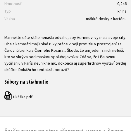
Hmotnosť
0,246
Typ
kniha
Väzba
mäkké dosky z kartónu
Marinette ešte stále nenašla odvahu, aby Adrienovi vyznala svoje city.
Obaja kamaráti majú plné ruky práce v boji proti zlu v prestrojení za
Čarovnú Lienku a Čierneho Kocúra... Škoda, že ani jeden z nich netuší,
kto sa skrýva pod maskou spolubojovníka! Zdá sa, že Lišajovmu
vyčíňaniu v Paríži neunikne nik, dokonca aj superhrdinov vystaví tvrdej
skúške! Dokážu ho tentokrát poraziť?
Súbory na stiahnutie
Ukážka.pdf
PDF