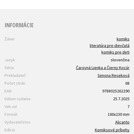
INFORMÁCIE
Žáner
komiks
literatúra pre dievčatá
komiks pre deti
Jazyk
slovenčina
Séria
Čarovná Lienka a Čierny Kocúr
Prekladateľ
Simona Reseková
Počet strán
68
EAN
9788025262290
Dátum vydania
25.7.2025
Vek od
7
Formát
160x230 mm
Vydavateľstvo
Alicanto
Edícia
Komiksové príbehy