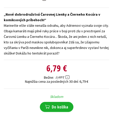
Technické vedy
Učebnice
Umenie a kultúra
Nové dobrodružstvá Čarovnej Lienky a Čierneho Kocúra v
Výchova a pedagogika
Young adult
Young adult (SK)
komiksových príbehoch!
Zdravie a životný štýl
Marinette ešte stále nenašla odvahu, aby Adrienovi vyznala svoje city.
Obaja kamaráti majú plné ruky práce v boji proti zlu v prestrojení za
Všetky tituly
Čarovnú Lienku a Čierneho Kocúra... Škoda, že ani jeden z nich netuší,
kto sa skrýva pod maskou spolubojovníka! Zdá sa, že Lišajovmu
vyčíňaniu v Paríži neunikne nik, dokonca aj superhrdinov vystaví tvrdej
skúške! Dokážu ho tentokrát poraziť?
6,79 €
7,99 €
Bežne
Najnižšia cena za posledných 30 dní:
6,79 €
Skladom
Do košíka