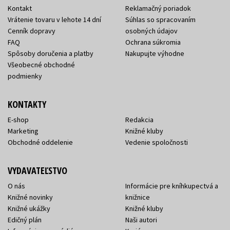
Kontakt
Reklamačný poriadok
Vrátenie tovaru v lehote 14 dní
Súhlas so spracovaním
Cenník dopravy
osobných údajov
FAQ
Ochrana súkromia
Spôsoby doručenia a platby
Nakupujte výhodne
Všeobecné obchodné
podmienky
KONTAKTY
E-shop
Redakcia
Marketing
Knižné kluby
Obchodné oddelenie
Vedenie spoločnosti
VYDAVATEĽSTVO
O nás
Informácie pre kníhkupectvá a
Knižné novinky
knižnice
Knižné ukážky
Knižné kluby
Edičný plán
Naši autori