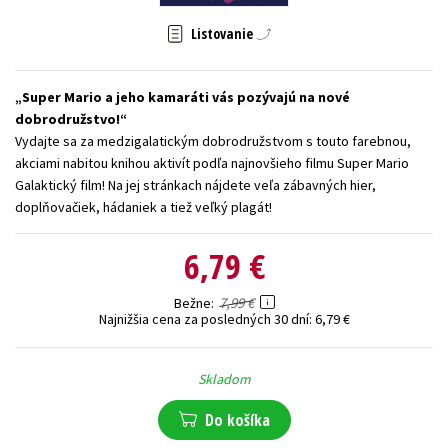
Technické vedy
Učebnice
Umenie a kultúra
Listovanie
Výchova a pedagogika
Young adult
Young adult (SK)
Zdravie a životný štýl
Super Mario a jeho kamaráti vás pozývajú na nové
dobrodružstvo!
Vydajte sa za medzigalatickým dobrodružstvom s touto farebnou,
Všetky tituly
akciami nabitou knihou aktivít podľa najnovšieho filmu Super Mario
Galaktický film! Na jej stránkach nájdete veľa zábavných hier,
doplňovačiek, hádaniek a tiež veľký plagát!
6,79 €
7,99 €
Bežne
Najnižšia cena za posledných 30 dní:
6,79 €
Skladom
Do košíka