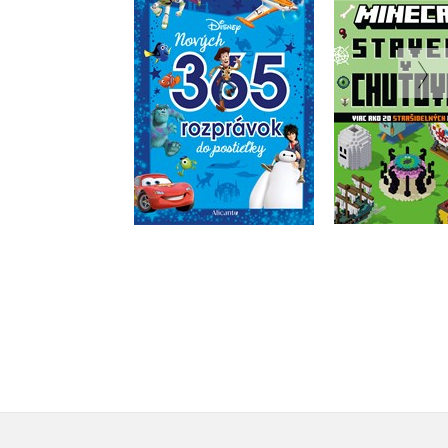
rozprávok do
Stavebné ch
postieľky
Kolekt
Kolektiv
Do košík
Do košíka
9,34 
15,29 €