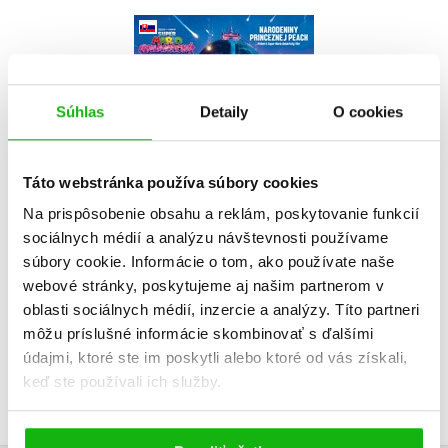
Super Mario
Galaktický film -
Narodeniny
princeznej Peach
Benjamin Harper
Súhlas
Detaily
O cookies
Táto webstránka používa súbory cookies
Na prispôsobenie obsahu a reklám, poskytovanie funkcií
Do košíka
sociálnych médií a analýzu návštevnosti používame
súbory cookie. Informácie o tom, ako používate naše
7,64 €
webové stránky, poskytujeme aj našim partnerom v
oblasti sociálnych médií, inzercie a analýzy. Títo partneri
môžu príslušné informácie skombinovať s ďalšími
údajmi, ktoré ste im poskytli alebo ktoré od vás získali,
keď ste používali ich služby.