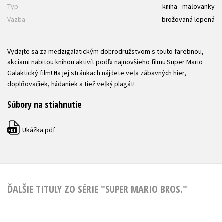
Typ
kniha - maľovanky
Väzba
brožovaná lepená
Vydajte sa za medzigalatickým dobrodružstvom s touto farebnou,
akciami nabitou knihou aktivít podľa najnovšieho filmu Super Mario
Galaktický film! Na jej stránkach nájdete veľa zábavných hier,
doplňovačiek, hádaniek a tiež veľký plagát!
Súbory na stiahnutie
Ukážka.pdf
PDF
ĎALŠIE TITULY ZO SÉRIE "SUPER MARIO BROS."