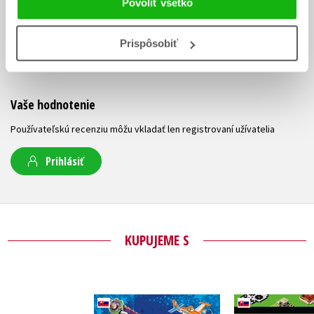
Povoliť všetko
UŽIVATEĽSKÁ RECENZIA
Prispôsobiť
Žiadne užívateľské hodnotenia nie sú dostupné.
Vaše hodnotenie
Používateľskú recenziu môžu vkladať len registrovaní užívatelia
Prihlásiť
KUPUJEME S
Disney - Nových 365
Minecra