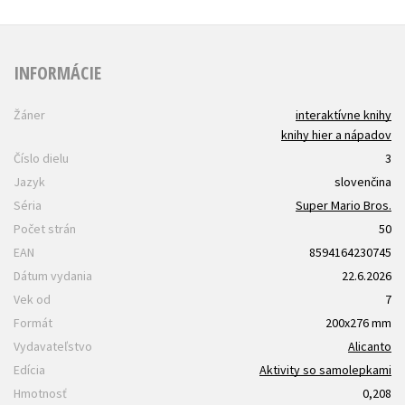
INFORMÁCIE
Žáner
interaktívne knihy
knihy hier a nápadov
Číslo dielu
3
Jazyk
slovenčina
Séria
Super Mario Bros.
Počet strán
50
EAN
8594164230745
Dátum vydania
22.6.2026
Vek od
7
Formát
200x276 mm
Vydavateľstvo
Alicanto
Edícia
Aktivity so samolepkami
Hmotnosť
0,208