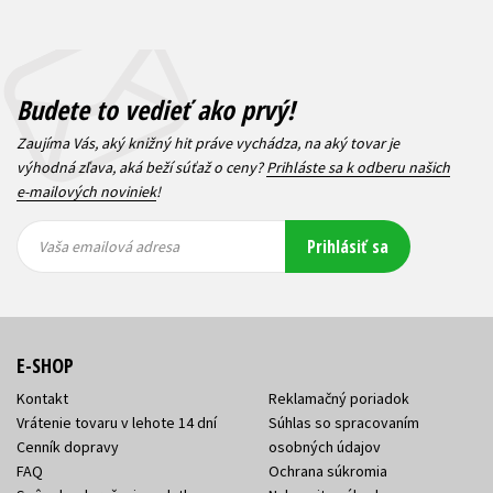
Budete to vedieť ako prvý!
Zaujíma Vás, aký knižný hit práve vychádza, na aký tovar je
výhodná zľava, aká beží súťaž o ceny?
Prihláste sa k odberu našich
e-mailových noviniek
!
Vaša
Vaša
Prihlásiť sa
emailová
emailová
Vaša emailová adresa
adresa
adresa
E-SHOP
Kontakt
Reklamačný poriadok
Vrátenie tovaru v lehote 14 dní
Súhlas so spracovaním
Cenník dopravy
osobných údajov
FAQ
Ochrana súkromia