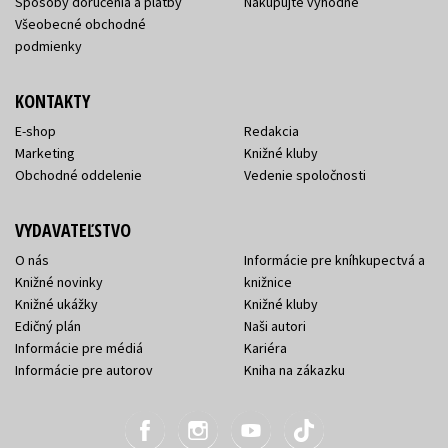
Spôsoby doručenia a platby
Nakupujte výhodne
Všeobecné obchodné
podmienky
KONTAKTY
E-shop
Redakcia
Marketing
Knižné kluby
Obchodné oddelenie
Vedenie spoločnosti
VYDAVATEĽSTVO
O nás
Informácie pre kníhkupectvá a
Knižné novinky
knižnice
Knižné ukážky
Knižné kluby
Edičný plán
Naši autori
Informácie pre médiá
Kariéra
Informácie pre autorov
Kniha na zákazku