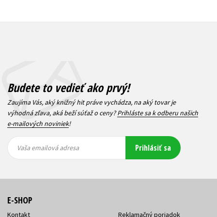
Budete to vedieť ako prvý!
Zaujíma Vás, aký knižný hit práve vychádza, na aký tovar je
výhodná zľava, aká beží súťaž o ceny?
Prihláste sa k odberu našich
e-mailových noviniek
!
Vaša
Vaša
Prihlásiť sa
emailová
emailová
Vaša emailová adresa
adresa
adresa
E-SHOP
Kontakt
Reklamačný poriadok