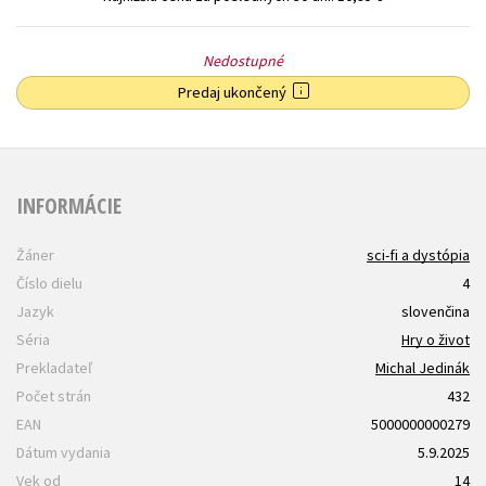
Nedostupné
Predaj ukončený
INFORMÁCIE
Žáner
sci-fi a dystópia
Číslo dielu
4
Jazyk
slovenčina
Séria
Hry o život
Prekladateľ
Michal Jedinák
Počet strán
432
EAN
5000000000279
Dátum vydania
5.9.2025
Vek od
14