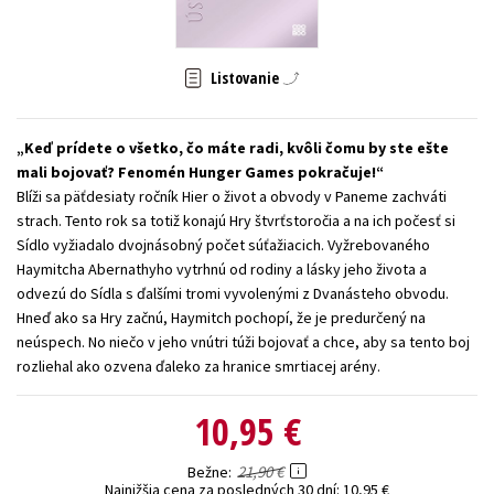
Technické vedy
Učebnice
Umenie a kultúra
Výchova a pedagogika
Young adult
Young adult (SK)
Listovanie
Zdravie a životný štýl
Keď prídete o všetko, čo máte radi, kvôli čomu by ste ešte
Všetky tituly
mali bojovať? Fenomén Hunger Games pokračuje!
Blíži sa päťdesiaty ročník Hier o život a obvody v Paneme zachváti
strach. Tento rok sa totiž konajú Hry štvrťstoročia a na ich počesť si
Sídlo vyžiadalo dvojnásobný počet súťažiacich. Vyžrebovaného
Haymitcha Abernathyho vytrhnú od rodiny a lásky jeho života a
odvezú do Sídla s ďalšími tromi vyvolenými z Dvanásteho obvodu.
Hneď ako sa Hry začnú, Haymitch pochopí, že je predurčený na
neúspech. No niečo v jeho vnútri túži bojovať a chce, aby sa tento boj
rozliehal ako ozvena ďaleko za hranice smrtiacej arény.
10,95 €
21,90 €
Bežne
Najnižšia cena za posledných 30 dní:
10,95 €