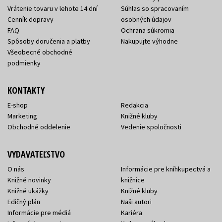
Vrátenie tovaru v lehote 14 dní
Súhlas so spracovaním
Cenník dopravy
osobných údajov
FAQ
Ochrana súkromia
Spôsoby doručenia a platby
Nakupujte výhodne
Všeobecné obchodné
podmienky
KONTAKTY
E-shop
Redakcia
Marketing
Knižné kluby
Obchodné oddelenie
Vedenie spoločnosti
VYDAVATEĽSTVO
O nás
Informácie pre kníhkupectvá a
Knižné novinky
knižnice
Knižné ukážky
Knižné kluby
Edičný plán
Naši autori
Informácie pre médiá
Kariéra