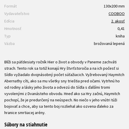
Formát
130x200 mm
Vydavateľstvo
COOBOO
Edícia
2. akosť
Hmotnosť
0,41
Typ
kniha
Väzba
brožovaná lepená
Blíži sa päťdesiaty ročník Hier o život a obvody v Paneme zachváti
strach. Tento rok sa totiž konajú Hry štvrťstoročia a na ich počesť si
Sídlo vyžiadalo dvojnásobný počet súťažiacich. Vyžrebovaný Haymitch
Abernathy cíti, ako sa mu všetky sny trieštia pred očami. Vytrhnú ho
od rodiny a lásky jeho života a odvezú do Sídla s ďalšími tromi
vyvolenými z Dvanásteho obvodu. Hneď ako sa Hry začnú, Haymitch
pochopí, že je predurčený na neúspech. No niečo v jeho vnútri túži
bojovať a chce, aby sa tento boj rozliehal ako ozvena ďaleko za
hranice smrtiacej arény.
Súbory na stiahnutie