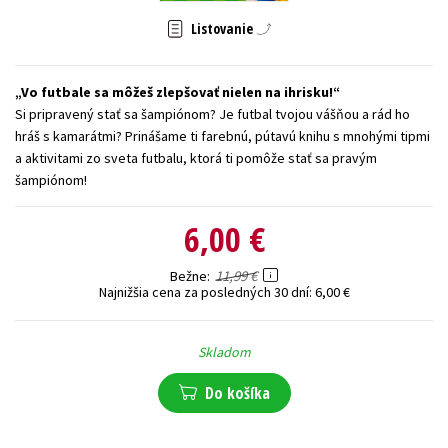
Technické vedy
Učebnice
Umenie a kultúra
Listovanie
Výchova a pedagogika
Young adult
Young adult (SK)
Vo futbale sa môžeš zlepšovať nielen na ihrisku!
Zdravie a životný štýl
Si pripravený stať sa šampiónom? Je futbal tvojou vášňou a rád ho
hráš s kamarátmi? Prinášame ti farebnú, pútavú knihu s mnohými tipmi
Všetky tituly
a aktivitami zo sveta futbalu, ktorá ti pomôže stať sa pravým
šampiónom!
6,00 €
11,99 €
Bežne
Najnižšia cena za posledných 30 dní:
6,00 €
Skladom
Do košíka