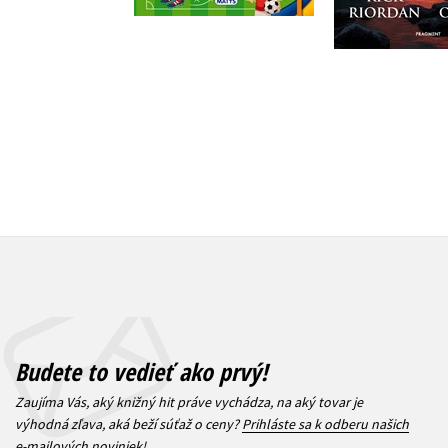
Do košíka
16,99
10,19 €
Budete to vedieť ako prvý!
Zaujíma Vás, aký knižný hit práve vychádza, na aký tovar je
výhodná zľava, aká beží súťaž o ceny?
Prihláste sa k odberu našich
e-mailových noviniek
!