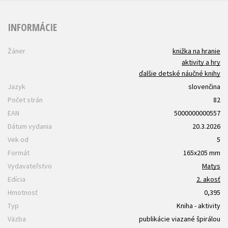
INFORMÁCIE
Žáner
knižka na hranie
aktivity a hry
ďalšie detské náučné knihy
Jazyk
slovenčina
Počet strán
82
EAN
5000000000557
Dátum vydania
20.3.2026
Vek od
5
Formát
165x205 mm
Vydavateľstvo
Matys
Edícia
2. akosť
Hmotnosť
0,395
Typ
Kniha - aktivity
Väzba
publikácie viazané špirálou