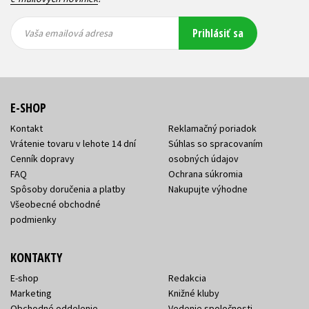
Vaša
Vaša
Prihlásiť sa
emailová
emailová
Vaša emailová adresa
adresa
adresa
E-SHOP
Kontakt
Reklamačný poriadok
Vrátenie tovaru v lehote 14 dní
Súhlas so spracovaním
Cenník dopravy
osobných údajov
FAQ
Ochrana súkromia
Spôsoby doručenia a platby
Nakupujte výhodne
Všeobecné obchodné
podmienky
KONTAKTY
E-shop
Redakcia
Marketing
Knižné kluby
Obchodné oddelenie
Vedenie spoločnosti