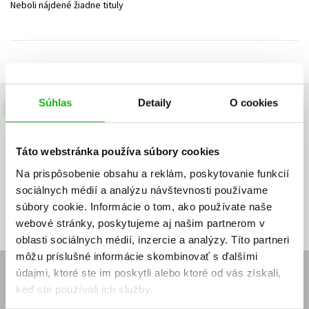
Neboli nájdené žiadne tituly
Technické vedy
Učebnice
Umenie a kultúra
Výchova a pedagogika
Young adult
Young adult (SK)
Zdravie a životný štýl
Všetky tituly
Súhlas
Detaily
O cookies
Budete to vedieť ako prvý!
Zaujíma Vás, aký knižný hit práve vychádza, na aký tovar je
Táto webstránka používa súbory cookies
výhodná zľava, aká beží súťaž o ceny?
Prihláste sa k odberu našich
e-mailových noviniek
!
Na prispôsobenie obsahu a reklám, poskytovanie funkcií
sociálnych médií a analýzu návštevnosti používame
Vaša
Vaša
Prihlásiť sa
emailová
emailová
Vaša emailová adresa
súbory cookie. Informácie o tom, ako používate naše
adresa
adresa
webové stránky, poskytujeme aj našim partnerom v
oblasti sociálnych médií, inzercie a analýzy. Títo partneri
môžu príslušné informácie skombinovať s ďalšími
údajmi, ktoré ste im poskytli alebo ktoré od vás získali,
E-SHOP
keď ste používali ich služby.
Kontakt
Reklamačný poriadok