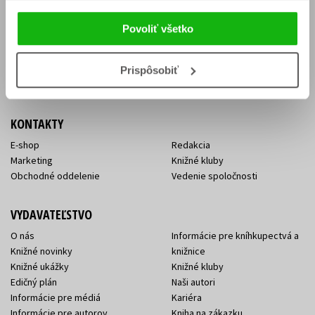
Vrátenie tovaru v lehote 14 dní
Súhlas so spracovaním
Cenník dopravy
osobných údajov
Povoliť všetko
FAQ
Ochrana súkromia
Spôsoby doručenia a platby
Nakupujte výhodne
Všeobecné obchodné
Prispôsobiť
podmienky
KONTAKTY
E-shop
Redakcia
Marketing
Knižné kluby
Obchodné oddelenie
Vedenie spoločnosti
VYDAVATEĽSTVO
O nás
Informácie pre kníhkupectvá a
Knižné novinky
knižnice
Knižné ukážky
Knižné kluby
Edičný plán
Naši autori
Informácie pre médiá
Kariéra
Informácie pre autorov
Kniha na zákazku