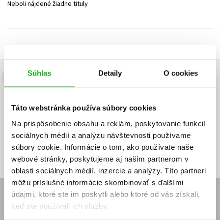
Neboli nájdené žiadne tituly
Technické vedy
Učebnice
Umenie a kultúra
Výchova a pedagogika
Young adult
Young adult (SK)
Zdravie a životný štýl
Všetky tituly
Súhlas
Detaily
O cookies
Budete to vedieť ako prvý!
Zaujíma Vás, aký knižný hit práve vychádza, na aký tovar je
Táto webstránka používa súbory cookies
výhodná zľava, aká beží súťaž o ceny?
Prihláste sa k odberu našich
e-mailových noviniek
!
Na prispôsobenie obsahu a reklám, poskytovanie funkcií
sociálnych médií a analýzu návštevnosti používame
Vaša
Vaša
Prihlásiť sa
emailová
emailová
Vaša emailová adresa
súbory cookie. Informácie o tom, ako používate naše
adresa
adresa
webové stránky, poskytujeme aj našim partnerom v
oblasti sociálnych médií, inzercie a analýzy. Títo partneri
môžu príslušné informácie skombinovať s ďalšími
údajmi, ktoré ste im poskytli alebo ktoré od vás získali,
E-SHOP
keď ste používali ich služby.
Kontakt
Reklamačný poriadok