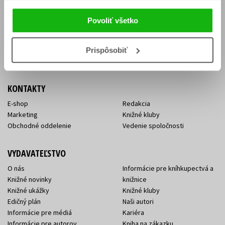
Vrátenie tovaru v lehote 14 dní
Súhlas so spracovaním
Cenník dopravy
osobných údajov
Povoliť všetko
FAQ
Ochrana súkromia
Spôsoby doručenia a platby
Nakupujte výhodne
Všeobecné obchodné
Prispôsobiť
podmienky
KONTAKTY
E-shop
Redakcia
Marketing
Knižné kluby
Obchodné oddelenie
Vedenie spoločnosti
VYDAVATEĽSTVO
O nás
Informácie pre kníhkupectvá a
Knižné novinky
knižnice
Knižné ukážky
Knižné kluby
Edičný plán
Naši autori
Informácie pre médiá
Kariéra
Informácie pre autorov
Kniha na zákazku