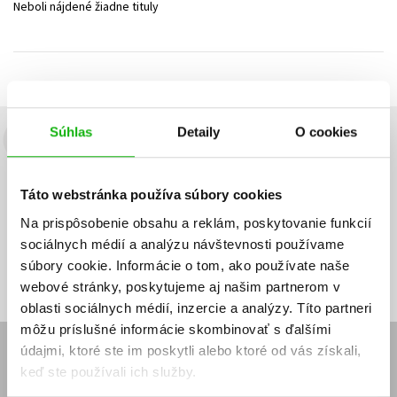
Neboli nájdené žiadne tituly
Technické vedy
Učebnice
Umenie a kultúra
Výchova a pedagogika
Young adult
Young adult (SK)
Zdravie a životný štýl
Všetky tituly
Súhlas
Detaily
O cookies
Budete to vedieť ako prvý!
Zaujíma Vás, aký knižný hit práve vychádza, na aký tovar je
Táto webstránka používa súbory cookies
výhodná zľava, aká beží súťaž o ceny?
Prihláste sa k odberu našich
e-mailových noviniek
!
Na prispôsobenie obsahu a reklám, poskytovanie funkcií
sociálnych médií a analýzu návštevnosti používame
Vaša
Vaša
Prihlásiť sa
emailová
emailová
Vaša emailová adresa
súbory cookie. Informácie o tom, ako používate naše
adresa
adresa
webové stránky, poskytujeme aj našim partnerom v
oblasti sociálnych médií, inzercie a analýzy. Títo partneri
môžu príslušné informácie skombinovať s ďalšími
údajmi, ktoré ste im poskytli alebo ktoré od vás získali,
E-SHOP
keď ste používali ich služby.
Kontakt
Reklamačný poriadok