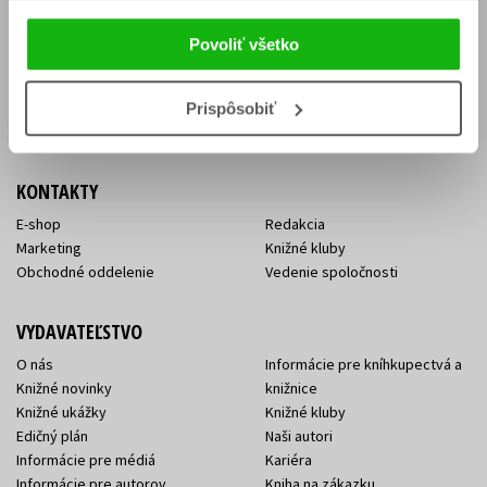
Vrátenie tovaru v lehote 14 dní
Súhlas so spracovaním
Cenník dopravy
osobných údajov
Povoliť všetko
FAQ
Ochrana súkromia
Spôsoby doručenia a platby
Nakupujte výhodne
Všeobecné obchodné
Prispôsobiť
podmienky
KONTAKTY
E-shop
Redakcia
Marketing
Knižné kluby
Obchodné oddelenie
Vedenie spoločnosti
VYDAVATEĽSTVO
O nás
Informácie pre kníhkupectvá a
Knižné novinky
knižnice
Knižné ukážky
Knižné kluby
Edičný plán
Naši autori
Informácie pre médiá
Kariéra
Informácie pre autorov
Kniha na zákazku