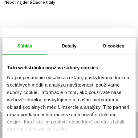
Neboli nájdené žiadne tituly
Technické vedy
Učebnice
Umenie a kultúra
Výchova a pedagogika
Young adult
Young adult (SK)
Zdravie a životný štýl
Všetky tituly
Súhlas
Detaily
O cookies
Budete to vedieť ako prvý!
Zaujíma Vás, aký knižný hit práve vychádza, na aký tovar je
Táto webstránka používa súbory cookies
výhodná zľava, aká beží súťaž o ceny?
Prihláste sa k odberu našich
e-mailových noviniek
!
Na prispôsobenie obsahu a reklám, poskytovanie funkcií
sociálnych médií a analýzu návštevnosti používame
Vaša
Vaša
Prihlásiť sa
emailová
emailová
Vaša emailová adresa
súbory cookie. Informácie o tom, ako používate naše
adresa
adresa
webové stránky, poskytujeme aj našim partnerom v
oblasti sociálnych médií, inzercie a analýzy. Títo partneri
môžu príslušné informácie skombinovať s ďalšími
údajmi, ktoré ste im poskytli alebo ktoré od vás získali,
E-SHOP
keď ste používali ich služby.
Kontakt
Reklamačný poriadok