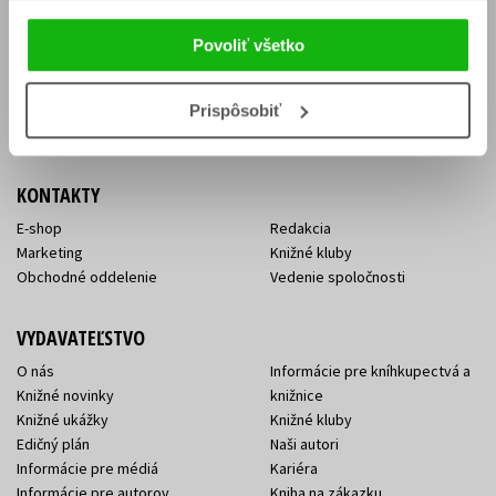
Vrátenie tovaru v lehote 14 dní
Súhlas so spracovaním
Cenník dopravy
osobných údajov
Povoliť všetko
FAQ
Ochrana súkromia
Spôsoby doručenia a platby
Nakupujte výhodne
Všeobecné obchodné
Prispôsobiť
podmienky
KONTAKTY
E-shop
Redakcia
Marketing
Knižné kluby
Obchodné oddelenie
Vedenie spoločnosti
VYDAVATEĽSTVO
O nás
Informácie pre kníhkupectvá a
Knižné novinky
knižnice
Knižné ukážky
Knižné kluby
Edičný plán
Naši autori
Informácie pre médiá
Kariéra
Informácie pre autorov
Kniha na zákazku