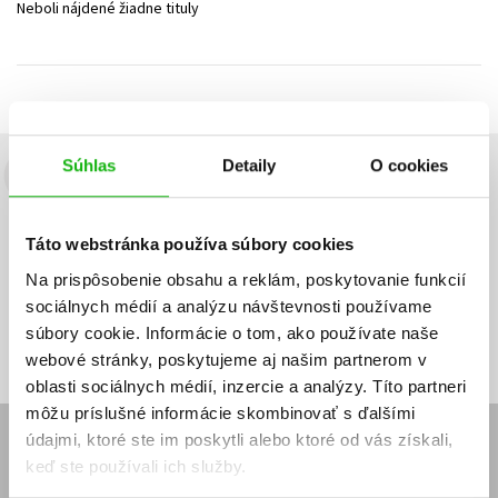
Neboli nájdené žiadne tituly
Technické vedy
Učebnice
Umenie a kultúra
Výchova a pedagogika
Young adult
Young adult (SK)
Zdravie a životný štýl
Všetky tituly
Súhlas
Detaily
O cookies
Budete to vedieť ako prvý!
Zaujíma Vás, aký knižný hit práve vychádza, na aký tovar je
Táto webstránka používa súbory cookies
výhodná zľava, aká beží súťaž o ceny?
Prihláste sa k odberu našich
e-mailových noviniek
!
Na prispôsobenie obsahu a reklám, poskytovanie funkcií
sociálnych médií a analýzu návštevnosti používame
Vaša
Vaša
Prihlásiť sa
emailová
emailová
Vaša emailová adresa
súbory cookie. Informácie o tom, ako používate naše
adresa
adresa
webové stránky, poskytujeme aj našim partnerom v
oblasti sociálnych médií, inzercie a analýzy. Títo partneri
môžu príslušné informácie skombinovať s ďalšími
údajmi, ktoré ste im poskytli alebo ktoré od vás získali,
E-SHOP
keď ste používali ich služby.
Kontakt
Reklamačný poriadok