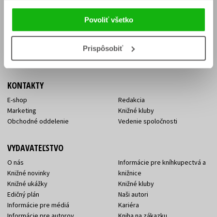
Vrátenie tovaru v lehote 14 dní
Súhlas so spracovaním
Cenník dopravy
osobných údajov
Povoliť všetko
FAQ
Ochrana súkromia
Spôsoby doručenia a platby
Nakupujte výhodne
Všeobecné obchodné
Prispôsobiť
podmienky
KONTAKTY
E-shop
Redakcia
Marketing
Knižné kluby
Obchodné oddelenie
Vedenie spoločnosti
VYDAVATEĽSTVO
O nás
Informácie pre kníhkupectvá a
Knižné novinky
knižnice
Knižné ukážky
Knižné kluby
Edičný plán
Naši autori
Informácie pre médiá
Kariéra
Informácie pre autorov
Kniha na zákazku