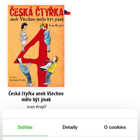
Technické vedy
Učebnice
Umenie a kultúra
Výchova a pedagogika
Young adult
Young adult (SK)
Zdravie a životný štýl
Všetky tituly
Česká čtyřka aneb Všechno
mělo být jinak
Ivan Krejčí
13,17 €
Do košíka
Súhlas
Detaily
O cookies