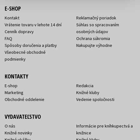
E-SHOP
Kontakt
Reklamačný poriadok
Vrátenie tovaru v lehote 14 dní
Súhlas so spracovaním
Cenník dopravy
osobných údajov
FAQ
Ochrana súkromia
Spôsoby doručenia a platby
Nakupujte výhodne
Všeobecné obchodné
podmienky
KONTAKTY
E-shop
Redakcia
Marketing
Knižné kluby
Obchodné oddelenie
Vedenie spoločnosti
VYDAVATEĽSTVO
O nás
Informácie pre kníhkupectvá a
Knižné novinky
knižnice
Knižné ukážky
Knižné kluby