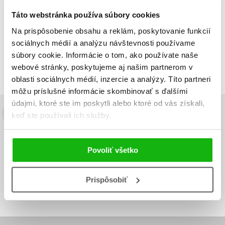
Táto webstránka používa súbory cookies
Na prispôsobenie obsahu a reklám, poskytovanie funkcií
Zobraz záznamov
sociálnych médií a analýzu návštevnosti používame
Zobrazujem 1 až 1 z celkových 1 záznamov
súbory cookie. Informácie o tom, ako používate naše
Predchádzajúci
1
Ďalší
webové stránky, poskytujeme aj našim partnerom v
oblasti sociálnych médií, inzercie a analýzy. Títo partneri
môžu príslušné informácie skombinovať s ďalšími
údajmi, ktoré ste im poskytli alebo ktoré od vás získali,
keď ste používali ich služby.
Budete to vedieť ako prvý!
Zaujíma Vás, aký knižný hit práve vychádza, na aký tovar je
výhodná zľava, aká beží súťaž o ceny?
Prihláste sa k odberu našich
Povoliť všetko
e-mailových noviniek
!
Vaša
Vaša
Prispôsobiť
Prihlásiť sa
emailová
emailová
Vaša emailová adresa
adresa
adresa