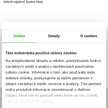
Neboli nájdené žiadne tituly
Technické vedy
Učebnice
Umenie a kultúra
Výchova a pedagogika
Young adult
Young adult (SK)
Zdravie a životný štýl
Všetky tituly
Súhlas
Detaily
O cookies
Budete to vedieť ako prvý!
Zaujíma Vás, aký knižný hit práve vychádza, na aký tovar je
Táto webstránka používa súbory cookies
výhodná zľava, aká beží súťaž o ceny?
Prihláste sa k odberu našich
e-mailových noviniek
!
Na prispôsobenie obsahu a reklám, poskytovanie funkcií
sociálnych médií a analýzu návštevnosti používame
Vaša
Vaša
Prihlásiť sa
emailová
emailová
Vaša emailová adresa
súbory cookie. Informácie o tom, ako používate naše
adresa
adresa
webové stránky, poskytujeme aj našim partnerom v
oblasti sociálnych médií, inzercie a analýzy. Títo partneri
môžu príslušné informácie skombinovať s ďalšími
údajmi, ktoré ste im poskytli alebo ktoré od vás získali,
E-SHOP
keď ste používali ich služby.
Kontakt
Reklamačný poriadok