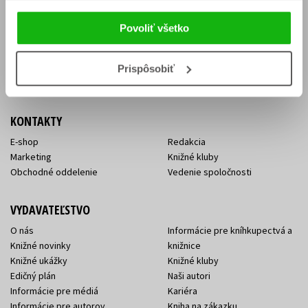
Vrátenie tovaru v lehote 14 dní
Súhlas so spracovaním
Cenník dopravy
osobných údajov
Povoliť všetko
FAQ
Ochrana súkromia
Spôsoby doručenia a platby
Nakupujte výhodne
Všeobecné obchodné
Prispôsobiť
podmienky
KONTAKTY
E-shop
Redakcia
Marketing
Knižné kluby
Obchodné oddelenie
Vedenie spoločnosti
VYDAVATEĽSTVO
O nás
Informácie pre kníhkupectvá a
Knižné novinky
knižnice
Knižné ukážky
Knižné kluby
Edičný plán
Naši autori
Informácie pre médiá
Kariéra
Informácie pre autorov
Kniha na zákazku