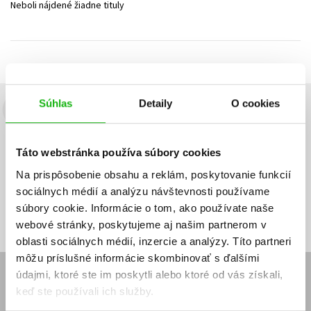
Neboli nájdené žiadne tituly
Technické vedy
Učebnice
Umenie a kultúra
Výchova a pedagogika
Young adult
Young adult (SK)
Zdravie a životný štýl
Všetky tituly
Súhlas
Detaily
O cookies
Budete to vedieť ako prvý!
Zaujíma Vás, aký knižný hit práve vychádza, na aký tovar je
Táto webstránka používa súbory cookies
výhodná zľava, aká beží súťaž o ceny?
Prihláste sa k odberu našich
e-mailových noviniek
!
Na prispôsobenie obsahu a reklám, poskytovanie funkcií
sociálnych médií a analýzu návštevnosti používame
Vaša
Vaša
Prihlásiť sa
emailová
emailová
Vaša emailová adresa
súbory cookie. Informácie o tom, ako používate naše
adresa
adresa
webové stránky, poskytujeme aj našim partnerom v
oblasti sociálnych médií, inzercie a analýzy. Títo partneri
môžu príslušné informácie skombinovať s ďalšími
údajmi, ktoré ste im poskytli alebo ktoré od vás získali,
E-SHOP
keď ste používali ich služby.
Kontakt
Reklamačný poriadok