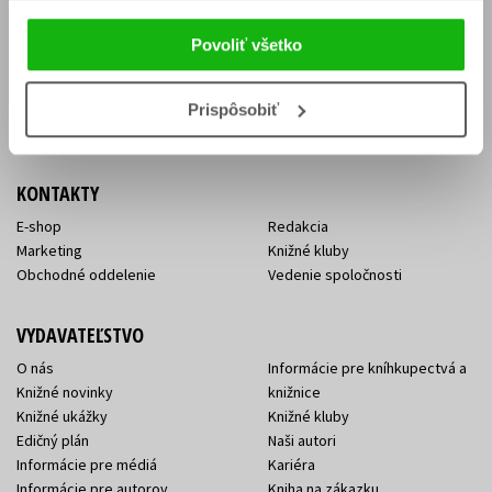
Vrátenie tovaru v lehote 14 dní
Súhlas so spracovaním
Cenník dopravy
osobných údajov
Povoliť všetko
FAQ
Ochrana súkromia
Spôsoby doručenia a platby
Nakupujte výhodne
Všeobecné obchodné
Prispôsobiť
podmienky
KONTAKTY
E-shop
Redakcia
Marketing
Knižné kluby
Obchodné oddelenie
Vedenie spoločnosti
VYDAVATEĽSTVO
O nás
Informácie pre kníhkupectvá a
Knižné novinky
knižnice
Knižné ukážky
Knižné kluby
Edičný plán
Naši autori
Informácie pre médiá
Kariéra
Informácie pre autorov
Kniha na zákazku