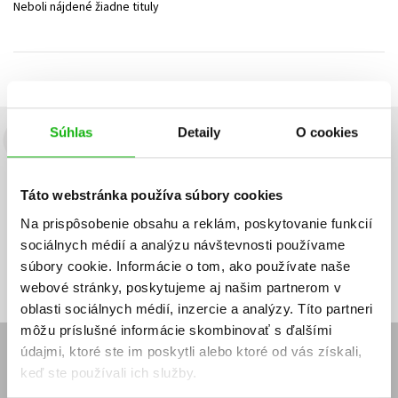
Neboli nájdené žiadne tituly
Technické vedy
Učebnice
Umenie a kultúra
Výchova a pedagogika
Young adult
Young adult (SK)
Zdravie a životný štýl
Všetky tituly
Súhlas
Detaily
O cookies
Budete to vedieť ako prvý!
Zaujíma Vás, aký knižný hit práve vychádza, na aký tovar je
Táto webstránka používa súbory cookies
výhodná zľava, aká beží súťaž o ceny?
Prihláste sa k odberu našich
e-mailových noviniek
!
Na prispôsobenie obsahu a reklám, poskytovanie funkcií
sociálnych médií a analýzu návštevnosti používame
Vaša
Vaša
Prihlásiť sa
emailová
emailová
Vaša emailová adresa
súbory cookie. Informácie o tom, ako používate naše
adresa
adresa
webové stránky, poskytujeme aj našim partnerom v
oblasti sociálnych médií, inzercie a analýzy. Títo partneri
môžu príslušné informácie skombinovať s ďalšími
údajmi, ktoré ste im poskytli alebo ktoré od vás získali,
E-SHOP
keď ste používali ich služby.
Kontakt
Reklamačný poriadok