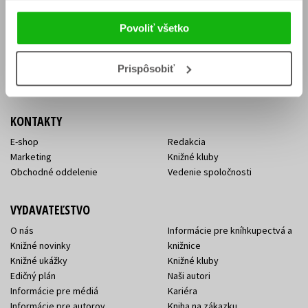
Vrátenie tovaru v lehote 14 dní
Súhlas so spracovaním
Cenník dopravy
osobných údajov
Povoliť všetko
FAQ
Ochrana súkromia
Spôsoby doručenia a platby
Nakupujte výhodne
Všeobecné obchodné
Prispôsobiť
podmienky
KONTAKTY
E-shop
Redakcia
Marketing
Knižné kluby
Obchodné oddelenie
Vedenie spoločnosti
VYDAVATEĽSTVO
O nás
Informácie pre kníhkupectvá a
Knižné novinky
knižnice
Knižné ukážky
Knižné kluby
Edičný plán
Naši autori
Informácie pre médiá
Kariéra
Informácie pre autorov
Kniha na zákazku