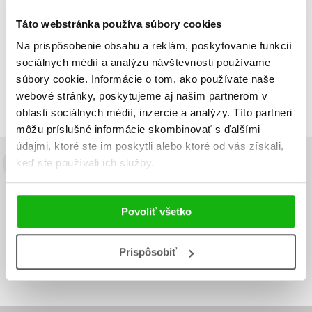
Táto webstránka používa súbory cookies
Na prispôsobenie obsahu a reklám, poskytovanie funkcií
Zobraz záznamov
sociálnych médií a analýzu návštevnosti používame
Zobrazujem 1 až 2 z celkových 2 záznamov
súbory cookie. Informácie o tom, ako používate naše
webové stránky, poskytujeme aj našim partnerom v
Predchádzajúci
1
Ďalší
oblasti sociálnych médií, inzercie a analýzy. Títo partneri
môžu príslušné informácie skombinovať s ďalšími
údajmi, ktoré ste im poskytli alebo ktoré od vás získali,
keď ste používali ich služby.
Budete to vedieť ako prvý!
Zaujíma Vás, aký knižný hit práve vychádza, na aký tovar je
Povoliť všetko
výhodná zľava, aká beží súťaž o ceny?
Prihláste sa k odberu našich
e-mailových noviniek
!
Vaša
Vaša
Prispôsobiť
Prihlásiť sa
emailová
emailová
Vaša emailová adresa
adresa
adresa