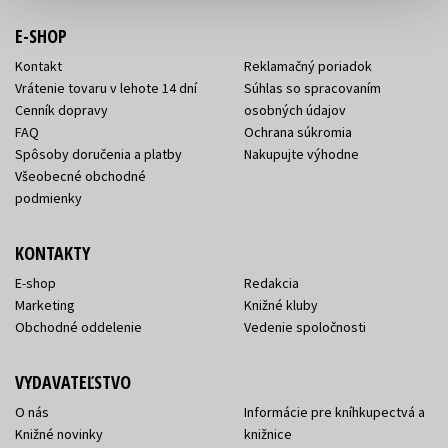
E-SHOP
Kontakt
Reklamačný poriadok
Vrátenie tovaru v lehote 14 dní
Súhlas so spracovaním
Cenník dopravy
osobných údajov
FAQ
Ochrana súkromia
Spôsoby doručenia a platby
Nakupujte výhodne
Všeobecné obchodné
podmienky
KONTAKTY
E-shop
Redakcia
Marketing
Knižné kluby
Obchodné oddelenie
Vedenie spoločnosti
VYDAVATEĽSTVO
O nás
Informácie pre kníhkupectvá a
Knižné novinky
knižnice