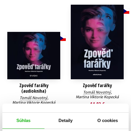
Technické vedy
Učebnice
Umenie a kultúra
Výchova a pedagogika
Young adult
Young adult (SK)
Zdravie a životný štýl
Všetky tituly
Zpověď farářky
Zpověď farářky
(audiokniha)
Tomáš Novotný
,
Martina Viktorie Kopecká
Tomáš Novotný
,
Martina Viktorie Kopecká
14,02 €
14,02 €
Do košíka
Súhlas
Detaily
O cookies
Do košíka