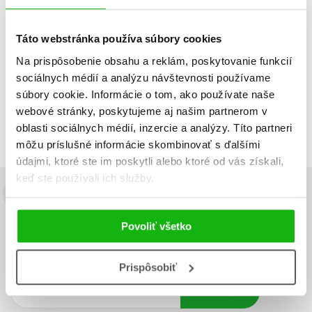
Do košíka
Táto webstránka používa súbory cookies
Na prispôsobenie obsahu a reklám, poskytovanie funkcií
sociálnych médií a analýzu návštevnosti používame
Zobraz záznamov
súbory cookie. Informácie o tom, ako používate naše
Zobrazujem 1 až 1 z celkových 1 záznamov
webové stránky, poskytujeme aj našim partnerom v
Predchádzajúci
1
Ďalší
oblasti sociálnych médií, inzercie a analýzy. Títo partneri
môžu príslušné informácie skombinovať s ďalšími
údajmi, ktoré ste im poskytli alebo ktoré od vás získali,
keď ste používali ich služby.
Budete to vedieť ako prvý!
Zaujíma Vás, aký knižný hit práve vychádza, na aký tovar je
Povoliť všetko
výhodná zľava, aká beží súťaž o ceny?
Prihláste sa k odberu našich
e-mailových noviniek
!
Prispôsobiť
Vaša
Vaša
Prihlásiť sa
emailová
emailová
Vaša emailová adresa
adresa
adresa