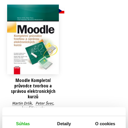
Technické vedy
Učebnice
Umenie a kultúra
Výchova a pedagogika
Young adult
Young adult (SK)
Zdravie a životný štýl
Všetky tituly
Moodle Kompletní
průvodce tvorbou a
správou elektronických
kurzů
Martin Drlík
,
Peter Švec
,
Jozef Kapusta
,
Miroslava Mesárošová
14,02 €
Súhlas
Detaily
O cookies