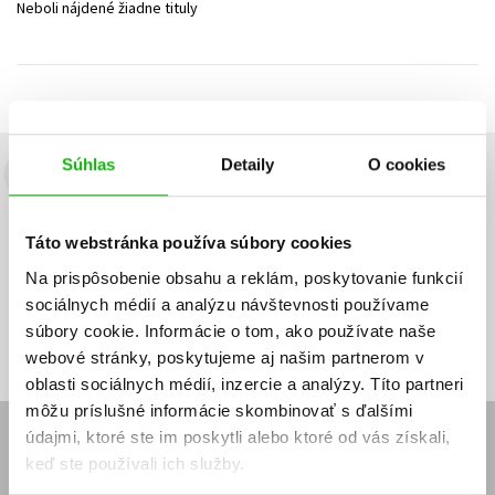
Neboli nájdené žiadne tituly
Technické vedy
Učebnice
Umenie a kultúra
Výchova a pedagogika
Young adult
Young adult (SK)
Zdravie a životný štýl
Všetky tituly
Súhlas
Detaily
O cookies
Budete to vedieť ako prvý!
Zaujíma Vás, aký knižný hit práve vychádza, na aký tovar je
Táto webstránka používa súbory cookies
výhodná zľava, aká beží súťaž o ceny?
Prihláste sa k odberu našich
e-mailových noviniek
!
Na prispôsobenie obsahu a reklám, poskytovanie funkcií
sociálnych médií a analýzu návštevnosti používame
Vaša
Vaša
Prihlásiť sa
emailová
emailová
Vaša emailová adresa
súbory cookie. Informácie o tom, ako používate naše
adresa
adresa
webové stránky, poskytujeme aj našim partnerom v
oblasti sociálnych médií, inzercie a analýzy. Títo partneri
môžu príslušné informácie skombinovať s ďalšími
údajmi, ktoré ste im poskytli alebo ktoré od vás získali,
E-SHOP
keď ste používali ich služby.
Kontakt
Reklamačný poriadok