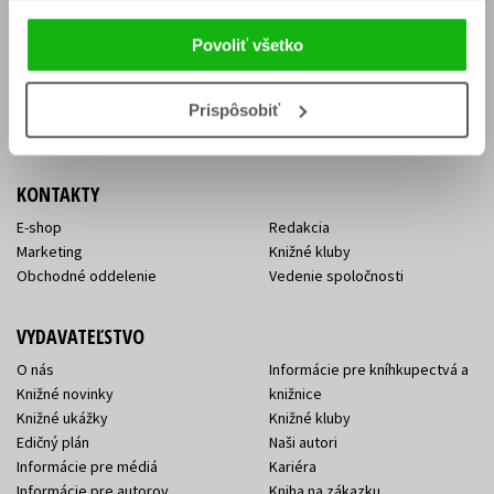
Vrátenie tovaru v lehote 14 dní
Súhlas so spracovaním
Cenník dopravy
osobných údajov
Povoliť všetko
FAQ
Ochrana súkromia
Spôsoby doručenia a platby
Nakupujte výhodne
Všeobecné obchodné
Prispôsobiť
podmienky
KONTAKTY
E-shop
Redakcia
Marketing
Knižné kluby
Obchodné oddelenie
Vedenie spoločnosti
VYDAVATEĽSTVO
O nás
Informácie pre kníhkupectvá a
Knižné novinky
knižnice
Knižné ukážky
Knižné kluby
Edičný plán
Naši autori
Informácie pre médiá
Kariéra
Informácie pre autorov
Kniha na zákazku