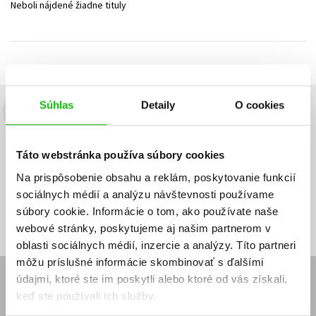
Neboli nájdené žiadne tituly
Technické vedy
Učebnice
Umenie a kultúra
Výchova a pedagogika
Young adult
Young adult (SK)
Zdravie a životný štýl
Všetky tituly
Súhlas
Detaily
O cookies
Budete to vedieť ako prvý!
Zaujíma Vás, aký knižný hit práve vychádza, na aký tovar je
Táto webstránka používa súbory cookies
výhodná zľava, aká beží súťaž o ceny?
Prihláste sa k odberu našich
e-mailových noviniek
!
Na prispôsobenie obsahu a reklám, poskytovanie funkcií
sociálnych médií a analýzu návštevnosti používame
Vaša
Vaša
Prihlásiť sa
emailová
emailová
Vaša emailová adresa
súbory cookie. Informácie o tom, ako používate naše
adresa
adresa
webové stránky, poskytujeme aj našim partnerom v
oblasti sociálnych médií, inzercie a analýzy. Títo partneri
môžu príslušné informácie skombinovať s ďalšími
údajmi, ktoré ste im poskytli alebo ktoré od vás získali,
E-SHOP
keď ste používali ich služby.
Kontakt
Reklamačný poriadok