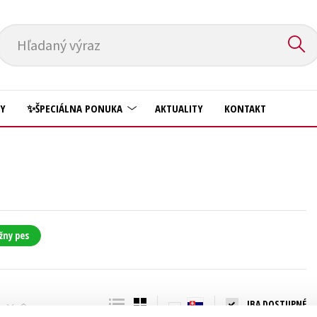
Hľadaný výraz
HY
✨ŠPECIÁLNA PONUKA
AKTUALITY
KONTAKT
Predškoláci
Komiks
Príroda a záhrada
Krížovky
Prírodné vedy
Kuchárske knihy
Technické vedy
žny pes
New Adult
Učebnice
Obchod a ekonómia
Umenie a kultúra
Ostatné
IBA DOSTUPNÉ
Výchova a pedagogika