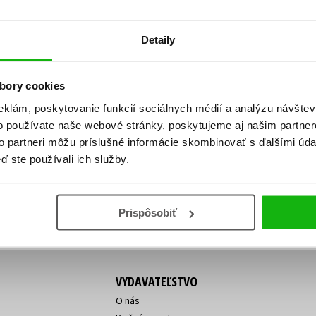
Počítače
dy
Young adult
Poézia
Detaily
Young adult (SK)
Populárno - náučná pre dospelých
Zdravie a životný štýl
Populárno - náučné pre deti
bory cookies
eklám, poskytovanie funkcií sociálnych médií a analýzu návšte
o používate naše webové stránky, poskytujeme aj našim partner
ý!
to partneri môžu príslušné informácie skombinovať s ďalšími údaj
Všetky tituly
Vaša
Vaša
ď ste používali ich služby.
ve vychádza, na aký tovar je
emailová
emailová
Vaša emailová adresa
adresa
adresa
o ceny?
Prihláste sa k odberu
Prispôsobiť
VYDAVATEĽSTVO
O nás