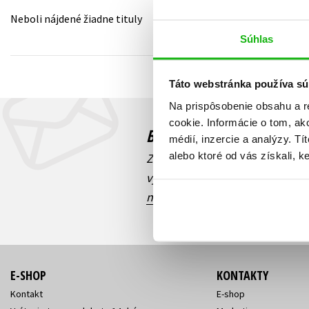
Neboli nájdené žiadne tituly
Humanitné a spoločenské ve
Auto - moto
Súhlas
Jazyky
Beletria pre deti
Kalendáre, diáre
Táto webstránka používa sú
Beletria pre dospelých
Kariéra a osobný rozvoj
Na prispôsobenie obsahu a r
cookie. Informácie o tom, ak
Budete to vedieť ako prv
médií, inzercie a analýzy. Tí
alebo ktoré od vás získali, ke
Zaujíma Vás, aký knižný hit prá
výhodná zľava, aká beží súťaž 
našich e-mailových noviniek
!
E-SHOP
KONTAKTY
Kontakt
E-shop