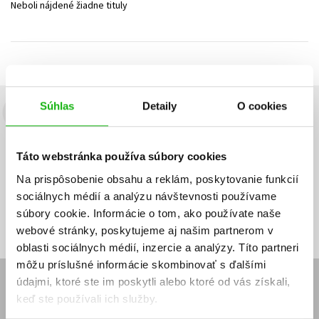
Neboli nájdené žiadne tituly
Technické vedy
Učebnice
Umenie a kultúra
Výchova a pedagogika
Young adult
Young adult (SK)
Zdravie a životný štýl
Všetky tituly
Súhlas
Detaily
O cookies
Budete to vedieť ako prvý!
Zaujíma Vás, aký knižný hit práve vychádza, na aký tovar je
Táto webstránka používa súbory cookies
výhodná zľava, aká beží súťaž o ceny?
Prihláste sa k odberu našich
e-mailových noviniek
!
Na prispôsobenie obsahu a reklám, poskytovanie funkcií
sociálnych médií a analýzu návštevnosti používame
Vaša
Vaša
Prihlásiť sa
emailová
emailová
Vaša emailová adresa
súbory cookie. Informácie o tom, ako používate naše
adresa
adresa
webové stránky, poskytujeme aj našim partnerom v
oblasti sociálnych médií, inzercie a analýzy. Títo partneri
môžu príslušné informácie skombinovať s ďalšími
údajmi, ktoré ste im poskytli alebo ktoré od vás získali,
E-SHOP
keď ste používali ich služby.
Kontakt
Reklamačný poriadok