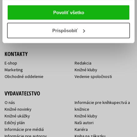
Vrátenie tovaru v lehote 14 dní
Súhlas so spracovaním
Cenník dopravy
osobných údajov
Povoliť všetko
FAQ
Ochrana súkromia
Spôsoby doručenia a platby
Nakupujte výhodne
Všeobecné obchodné
Prispôsobiť
podmienky
KONTAKTY
E-shop
Redakcia
Marketing
Knižné kluby
Obchodné oddelenie
Vedenie spoločnosti
VYDAVATEĽSTVO
O nás
Informácie pre kníhkupectvá a
Knižné novinky
knižnice
Knižné ukážky
Knižné kluby
Edičný plán
Naši autori
Informácie pre médiá
Kariéra
Informácie pre autorov
Kniha na zákazku