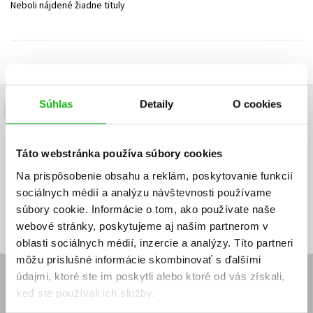
Neboli nájdené žiadne tituly
Technické vedy
Učebnice
Umenie a kultúra
Výchova a pedagogika
Young adult
Young adult (SK)
Zdravie a životný štýl
Všetky tituly
Súhlas
Detaily
O cookies
Budete to vedieť ako prvý!
Zaujíma Vás, aký knižný hit práve vychádza, na aký tovar je
Táto webstránka používa súbory cookies
výhodná zľava, aká beží súťaž o ceny?
Prihláste sa k odberu našich
e-mailových noviniek
!
Na prispôsobenie obsahu a reklám, poskytovanie funkcií
sociálnych médií a analýzu návštevnosti používame
Vaša
Vaša
Prihlásiť sa
emailová
emailová
Vaša emailová adresa
súbory cookie. Informácie o tom, ako používate naše
adresa
adresa
webové stránky, poskytujeme aj našim partnerom v
oblasti sociálnych médií, inzercie a analýzy. Títo partneri
môžu príslušné informácie skombinovať s ďalšími
údajmi, ktoré ste im poskytli alebo ktoré od vás získali,
E-SHOP
keď ste používali ich služby.
Kontakt
Reklamačný poriadok