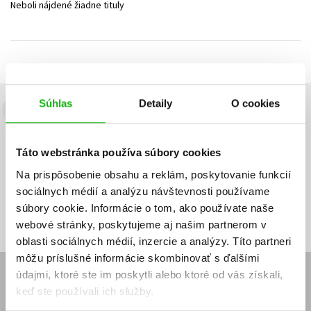
Neboli nájdené žiadne tituly
Technické vedy
Učebnice
Umenie a kultúra
Výchova a pedagogika
Young adult
Young adult (SK)
Zdravie a životný štýl
Všetky tituly
Súhlas
Detaily
O cookies
Budete to vedieť ako prvý!
Zaujíma Vás, aký knižný hit práve vychádza, na aký tovar je
Táto webstránka používa súbory cookies
výhodná zľava, aká beží súťaž o ceny?
Prihláste sa k odberu našich
e-mailových noviniek
!
Na prispôsobenie obsahu a reklám, poskytovanie funkcií
sociálnych médií a analýzu návštevnosti používame
Vaša
Vaša
Prihlásiť sa
emailová
emailová
Vaša emailová adresa
súbory cookie. Informácie o tom, ako používate naše
adresa
adresa
webové stránky, poskytujeme aj našim partnerom v
oblasti sociálnych médií, inzercie a analýzy. Títo partneri
môžu príslušné informácie skombinovať s ďalšími
údajmi, ktoré ste im poskytli alebo ktoré od vás získali,
E-SHOP
keď ste používali ich služby.
Kontakt
Reklamačný poriadok