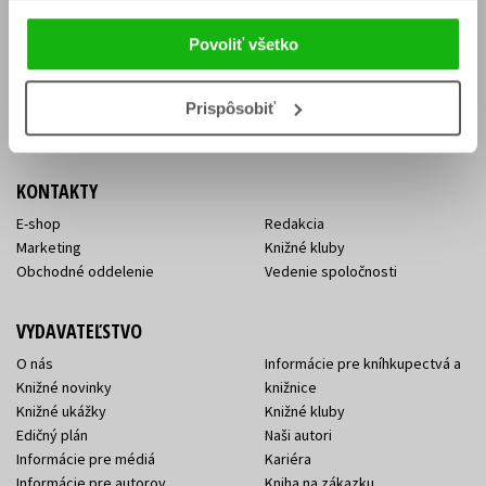
Vrátenie tovaru v lehote 14 dní
Súhlas so spracovaním
Cenník dopravy
osobných údajov
Povoliť všetko
FAQ
Ochrana súkromia
Spôsoby doručenia a platby
Nakupujte výhodne
Všeobecné obchodné
Prispôsobiť
podmienky
KONTAKTY
E-shop
Redakcia
Marketing
Knižné kluby
Obchodné oddelenie
Vedenie spoločnosti
VYDAVATEĽSTVO
O nás
Informácie pre kníhkupectvá a
Knižné novinky
knižnice
Knižné ukážky
Knižné kluby
Edičný plán
Naši autori
Informácie pre médiá
Kariéra
Informácie pre autorov
Kniha na zákazku