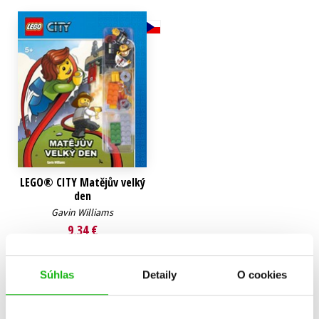
Technické vedy
Učebnice
Umenie a kultúra
Výchova a pedagogika
Young adult
Young adult (SK)
Zdravie a životný štýl
Všetky tituly
LEGO® CITY Matějův velký
den
Gavin Williams
9,34 €
Do košíka
Súhlas
Detaily
O cookies