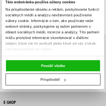
Táto webstránka používa súbory cookies
Zobraz záznamov
Na prispôsobenie obsahu a reklám, poskytovanie funkcií
Zobrazujem 1 až 1 z celkových 1 záznamov
sociálnych médií a analýzu návštevnosti používame
Predchádzajúci
1
Ďalší
súbory cookie. Informácie o tom, ako používate naše
webové stránky, poskytujeme aj našim partnerom v
oblasti sociálnych médií, inzercie a analýzy. Títo partneri
môžu príslušné informácie skombinovať s ďalšími
údajmi, ktoré ste im poskytli alebo ktoré od vás získali,
Budete to vedieť ako prvý!
keď ste používali ich služby.
Zaujíma Vás, aký knižný hit práve vychádza, na aký tovar je
výhodná zľava, aká beží súťaž o ceny?
Prihláste sa k odberu našich
e-mailových noviniek
!
Povoliť všetko
Vaša
Vaša
Prihlásiť sa
emailová
emailová
Vaša emailová adresa
Prispôsobiť
adresa
adresa
E-SHOP