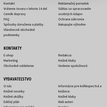
Kontakt
Reklamačný poriadok
Vrátenie tovaru v lehote 14 dní
Súhlas so spracovaním
Cenník dopravy
osobných údajov
FAQ
Ochrana súkromia
Spôsoby doručenia a platby
Nakupujte výhodne
Všeobecné obchodné
podmienky
KONTAKTY
E-shop
Redakcia
Marketing
Knižné kluby
Obchodné oddelenie
Vedenie spoločnosti
VYDAVATEĽSTVO
O nás
Informácie pre kníhkupectvá a
Knižné novinky
knižnice
Knižné ukážky
Knižné kluby
Edičný plán
Naši autori