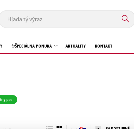
Hľadaný výraz
HY
✨ŠPECIÁLNA PONUKA
AKTUALITY
KONTAKT
Predškoláci
Komiks
Príroda a záhrada
Krížovky
Prírodné vedy
Kuchárske knihy
Technické vedy
žny pes
New Adult
Učebnice
Obchod a ekonómia
Umenie a kultúra
Ostatné
IBA DOSTUPNÉ
Výchova a pedagogika