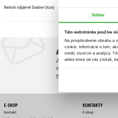
Neboli nájdené žiadne tituly
Humanitné a spoločenské ve
Auto - moto
Súhlas
Jazyky
Beletria pre deti
Kalendáre, diáre
Táto webstránka používa sú
Beletria pre dospelých
Kariéra a osobný rozvoj
Na prispôsobenie obsahu a r
cookie. Informácie o tom, ak
Budete to vedieť ako prv
médií, inzercie a analýzy. Tí
alebo ktoré od vás získali, ke
Zaujíma Vás, aký knižný hit prá
výhodná zľava, aká beží súťaž 
našich e-mailových noviniek
!
E-SHOP
KONTAKTY
Kontakt
E-shop