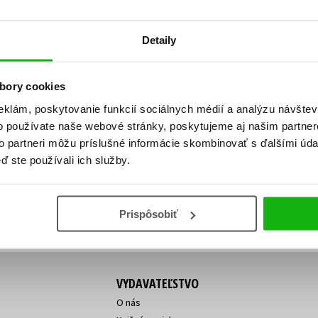
Počítače
dy
Young adult
Poézia
Detaily
Young adult (SK)
Populárno - náučná pre dospelých
Zdravie a životný štýl
Populárno - náučné pre deti
bory cookies
eklám, poskytovanie funkcií sociálnych médií a analýzu návšte
o používate naše webové stránky, poskytujeme aj našim partner
ý!
to partneri môžu príslušné informácie skombinovať s ďalšími údaj
Všetky tituly
Vaša
Vaša
ď ste používali ich služby.
ve vychádza, na aký tovar je
emailová
emailová
Vaša emailová adresa
adresa
adresa
o ceny?
Prihláste sa k odberu
Prispôsobiť
VYDAVATEĽSTVO
O nás