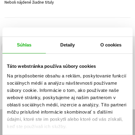
Neboli nájdené žiadne tituly
Technické vedy
Učebnice
Umenie a kultúra
Výchova a pedagogika
Young adult
Young adult (SK)
Zdravie a životný štýl
Všetky tituly
Súhlas
Detaily
O cookies
Budete to vedieť ako prvý!
Zaujíma Vás, aký knižný hit práve vychádza, na aký tovar je
Táto webstránka používa súbory cookies
výhodná zľava, aká beží súťaž o ceny?
Prihláste sa k odberu našich
e-mailových noviniek
!
Na prispôsobenie obsahu a reklám, poskytovanie funkcií
sociálnych médií a analýzu návštevnosti používame
Vaša
Vaša
Prihlásiť sa
emailová
emailová
Vaša emailová adresa
súbory cookie. Informácie o tom, ako používate naše
adresa
adresa
webové stránky, poskytujeme aj našim partnerom v
oblasti sociálnych médií, inzercie a analýzy. Títo partneri
môžu príslušné informácie skombinovať s ďalšími
údajmi, ktoré ste im poskytli alebo ktoré od vás získali,
E-SHOP
keď ste používali ich služby.
Kontakt
Reklamačný poriadok