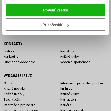
Vrátenie tovaru v lehote 14 dní
Súhlas so spracovaním
Cenník dopravy
osobných údajov
Povoliť všetko
FAQ
Ochrana súkromia
Spôsoby doručenia a platby
Nakupujte výhodne
Všeobecné obchodné
Prispôsobiť
podmienky
KONTAKTY
E-shop
Redakcia
Marketing
Knižné kluby
Obchodné oddelenie
Vedenie spoločnosti
VYDAVATEĽSTVO
O nás
Informácie pre kníhkupectvá a
Knižné novinky
knižnice
Knižné ukážky
Knižné kluby
Edičný plán
Naši autori
Informácie pre médiá
Kariéra
Informácie pre autorov
Kniha na zákazku