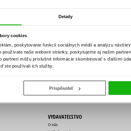
Počítače
dy
Young adult
Poézia
Detaily
Young adult (SK)
Populárno - náučná pre dospelých
Zdravie a životný štýl
Populárno - náučné pre deti
bory cookies
eklám, poskytovanie funkcií sociálnych médií a analýzu návšte
o používate naše webové stránky, poskytujeme aj našim partner
ý!
to partneri môžu príslušné informácie skombinovať s ďalšími údaj
Všetky tituly
Vaša
Vaša
ď ste používali ich služby.
ve vychádza, na aký tovar je
emailová
emailová
Vaša emailová adresa
adresa
adresa
o ceny?
Prihláste sa k odberu
Prispôsobiť
VYDAVATEĽSTVO
O nás