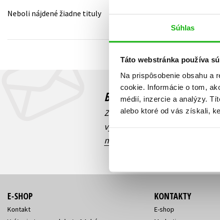
Neboli nájdené žiadne tituly
Humanitné a spoločenské ve
Auto - moto
Súhlas
Jazyky
Beletria pre deti
Kalendáre, diáre
Táto webstránka používa sú
Beletria pre dospelých
Kariéra a osobný rozvoj
Na prispôsobenie obsahu a r
cookie. Informácie o tom, ak
Budete to vedieť ako prv
médií, inzercie a analýzy. Tí
alebo ktoré od vás získali, ke
Zaujíma Vás, aký knižný hit prá
výhodná zľava, aká beží súťaž 
našich e-mailových noviniek
!
E-SHOP
KONTAKTY
Kontakt
E-shop