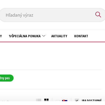
Hľadaný výraz
HY
✨ŠPECIÁLNA PONUKA
AKTUALITY
KONTAKT
Predškoláci
Komiks
Príroda a záhrada
Krížovky
Prírodné vedy
Kuchárske knihy
Technické vedy
žny pes
New Adult
Učebnice
Obchod a ekonómia
Umenie a kultúra
Ostatné
IBA DOSTUPNÉ
Výchova a pedagogika