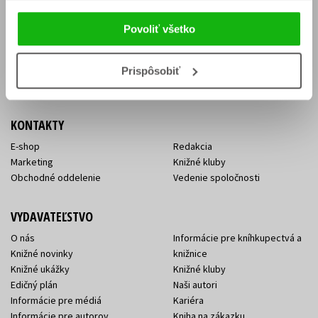
Vrátenie tovaru v lehote 14 dní
Súhlas so spracovaním
Cenník dopravy
osobných údajov
Povoliť všetko
FAQ
Ochrana súkromia
Spôsoby doručenia a platby
Nakupujte výhodne
Všeobecné obchodné
Prispôsobiť
podmienky
KONTAKTY
E-shop
Redakcia
Marketing
Knižné kluby
Obchodné oddelenie
Vedenie spoločnosti
VYDAVATEĽSTVO
O nás
Informácie pre kníhkupectvá a
Knižné novinky
knižnice
Knižné ukážky
Knižné kluby
Edičný plán
Naši autori
Informácie pre médiá
Kariéra
Informácie pre autorov
Kniha na zákazku