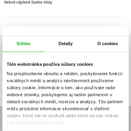
Neboli nájdené žiadne tituly
Technické vedy
Učebnice
Umenie a kultúra
Výchova a pedagogika
Young adult
Young adult (SK)
Zdravie a životný štýl
Všetky tituly
Súhlas
Detaily
O cookies
Budete to vedieť ako prvý!
Zaujíma Vás, aký knižný hit práve vychádza, na aký tovar je
Táto webstránka používa súbory cookies
výhodná zľava, aká beží súťaž o ceny?
Prihláste sa k odberu našich
e-mailových noviniek
!
Na prispôsobenie obsahu a reklám, poskytovanie funkcií
sociálnych médií a analýzu návštevnosti používame
Vaša
Vaša
Prihlásiť sa
emailová
emailová
Vaša emailová adresa
súbory cookie. Informácie o tom, ako používate naše
adresa
adresa
webové stránky, poskytujeme aj našim partnerom v
oblasti sociálnych médií, inzercie a analýzy. Títo partneri
môžu príslušné informácie skombinovať s ďalšími
údajmi, ktoré ste im poskytli alebo ktoré od vás získali,
E-SHOP
keď ste používali ich služby.
Kontakt
Reklamačný poriadok