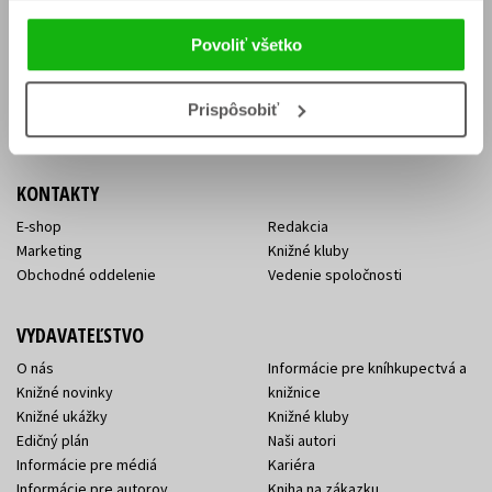
Vrátenie tovaru v lehote 14 dní
Súhlas so spracovaním
Cenník dopravy
osobných údajov
Povoliť všetko
FAQ
Ochrana súkromia
Spôsoby doručenia a platby
Nakupujte výhodne
Všeobecné obchodné
Prispôsobiť
podmienky
KONTAKTY
E-shop
Redakcia
Marketing
Knižné kluby
Obchodné oddelenie
Vedenie spoločnosti
VYDAVATEĽSTVO
O nás
Informácie pre kníhkupectvá a
Knižné novinky
knižnice
Knižné ukážky
Knižné kluby
Edičný plán
Naši autori
Informácie pre médiá
Kariéra
Informácie pre autorov
Kniha na zákazku