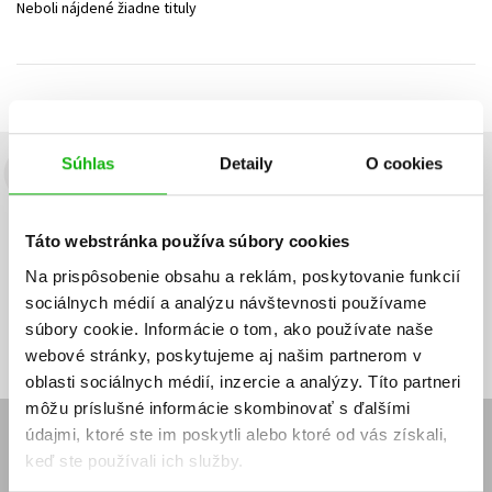
Neboli nájdené žiadne tituly
Technické vedy
Učebnice
Umenie a kultúra
Výchova a pedagogika
Young adult
Young adult (SK)
Zdravie a životný štýl
Všetky tituly
Súhlas
Detaily
O cookies
Budete to vedieť ako prvý!
Zaujíma Vás, aký knižný hit práve vychádza, na aký tovar je
Táto webstránka používa súbory cookies
výhodná zľava, aká beží súťaž o ceny?
Prihláste sa k odberu našich
e-mailových noviniek
!
Na prispôsobenie obsahu a reklám, poskytovanie funkcií
sociálnych médií a analýzu návštevnosti používame
Vaša
Vaša
Prihlásiť sa
emailová
emailová
Vaša emailová adresa
súbory cookie. Informácie o tom, ako používate naše
adresa
adresa
webové stránky, poskytujeme aj našim partnerom v
oblasti sociálnych médií, inzercie a analýzy. Títo partneri
môžu príslušné informácie skombinovať s ďalšími
údajmi, ktoré ste im poskytli alebo ktoré od vás získali,
E-SHOP
keď ste používali ich služby.
Kontakt
Reklamačný poriadok