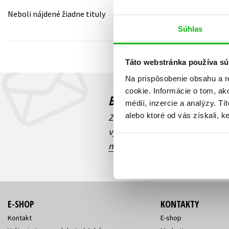
Neboli nájdené žiadne tituly
Humanitné a spoločenské ve
Auto - moto
Súhlas
Jazyky
Beletria pre deti
Kalendáre, diáre
Táto webstránka používa sú
Beletria pre dospelých
Kariéra a osobný rozvoj
Na prispôsobenie obsahu a r
cookie. Informácie o tom, ak
Budete to vedieť ako prv
médií, inzercie a analýzy. Tí
alebo ktoré od vás získali, ke
Zaujíma Vás, aký knižný hit prá
výhodná zľava, aká beží súťaž 
našich e-mailových noviniek
!
E-SHOP
KONTAKTY
Kontakt
E-shop