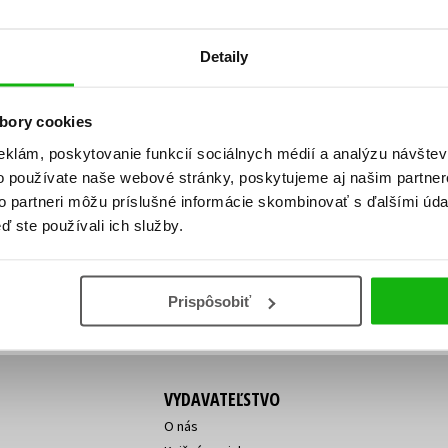
Počítače
dy
Young adult
Poézia
Detaily
Young adult (SK)
Populárno - náučná pre dospelých
Zdravie a životný štýl
Populárno - náučné pre deti
bory cookies
eklám, poskytovanie funkcií sociálnych médií a analýzu návšte
o používate naše webové stránky, poskytujeme aj našim partner
ý!
to partneri môžu príslušné informácie skombinovať s ďalšími údaj
Všetky tituly
Vaša
Vaša
ď ste používali ich služby.
ve vychádza, na aký tovar je
emailová
emailová
Vaša emailová adresa
adresa
adresa
o ceny?
Prihláste sa k odberu
Prispôsobiť
VYDAVATEĽSTVO
O nás