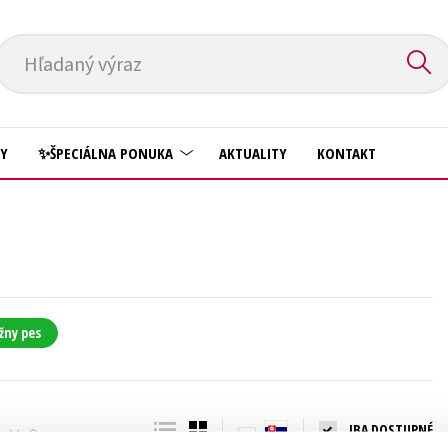
Hľadaný výraz
HY
✨ŠPECIÁLNA PONUKA
AKTUALITY
KONTAKT
Predškoláci
Komiks
Príroda a záhrada
Krížovky
Prírodné vedy
Kuchárske knihy
Technické vedy
žny pes
New Adult
Učebnice
Obchod a ekonómia
Umenie a kultúra
Ostatné
IBA DOSTUPNÉ
Výchova a pedagogika