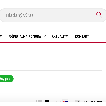
Hľadaný výraz
HY
✨ŠPECIÁLNA PONUKA
AKTUALITY
KONTAKT
Predškoláci
Komiks
Príroda a záhrada
Krížovky
Prírodné vedy
Kuchárske knihy
Technické vedy
žny pes
New Adult
Učebnice
Obchod a ekonómia
Umenie a kultúra
Ostatné
IBA DOSTUPNÉ
Výchova a pedagogika