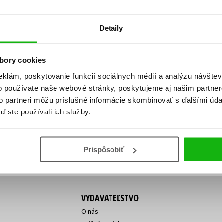
Počítače
dy
Young adult
Poézia
Detaily
Young adult (SK)
Populárno - náučná pre dospelých
Zdravie a životný štýl
Populárno - náučné pre deti
bory cookies
eklám, poskytovanie funkcií sociálnych médií a analýzu návšte
o používate naše webové stránky, poskytujeme aj našim partner
ý!
to partneri môžu príslušné informácie skombinovať s ďalšími údaj
Všetky tituly
Vaša
Vaša
ď ste používali ich služby.
ve vychádza, na aký tovar je
emailová
emailová
Vaša emailová adresa
adresa
adresa
o ceny?
Prihláste sa k odberu
Prispôsobiť
VYDAVATEĽSTVO
O nás