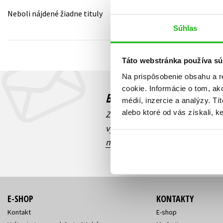
Neboli nájdené žiadne tituly
Humanitné a spoločenské ve
Auto - moto
Súhlas
Jazyky
Beletria pre deti
Kalendáre, diáre
Táto webstránka používa sú
Beletria pre dospelých
Kariéra a osobný rozvoj
Na prispôsobenie obsahu a r
cookie. Informácie o tom, ak
Budete to vedieť ako prv
médií, inzercie a analýzy. Tí
alebo ktoré od vás získali, ke
Zaujíma Vás, aký knižný hit prá
výhodná zľava, aká beží súťaž 
našich e-mailových noviniek
!
E-SHOP
KONTAKTY
Kontakt
E-shop