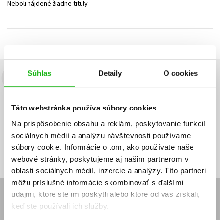
Neboli nájdené žiadne tituly
Technické vedy
Učebnice
Umenie a kultúra
Výchova a pedagogika
Young adult
Young adult (SK)
Zdravie a životný štýl
Všetky tituly
Súhlas
Detaily
O cookies
Budete to vedieť ako prvý!
Zaujíma Vás, aký knižný hit práve vychádza, na aký tovar je
Táto webstránka používa súbory cookies
výhodná zľava, aká beží súťaž o ceny?
Prihláste sa k odberu našich
e-mailových noviniek
!
Na prispôsobenie obsahu a reklám, poskytovanie funkcií
sociálnych médií a analýzu návštevnosti používame
Vaša
Vaša
Prihlásiť sa
emailová
emailová
Vaša emailová adresa
súbory cookie. Informácie o tom, ako používate naše
adresa
adresa
webové stránky, poskytujeme aj našim partnerom v
oblasti sociálnych médií, inzercie a analýzy. Títo partneri
môžu príslušné informácie skombinovať s ďalšími
údajmi, ktoré ste im poskytli alebo ktoré od vás získali,
E-SHOP
keď ste používali ich služby.
Kontakt
Reklamačný poriadok