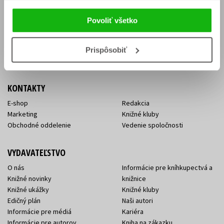
Vrátenie tovaru v lehote 14 dní
Súhlas so spracovaním
Cenník dopravy
osobných údajov
Povoliť všetko
FAQ
Ochrana súkromia
Spôsoby doručenia a platby
Nakupujte výhodne
Všeobecné obchodné
Prispôsobiť
podmienky
KONTAKTY
E-shop
Redakcia
Marketing
Knižné kluby
Obchodné oddelenie
Vedenie spoločnosti
VYDAVATEĽSTVO
O nás
Informácie pre kníhkupectvá a
Knižné novinky
knižnice
Knižné ukážky
Knižné kluby
Edičný plán
Naši autori
Informácie pre médiá
Kariéra
Informácie pre autorov
Kniha na zákazku