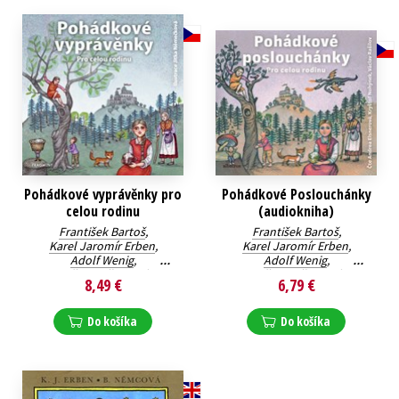
Technické vedy
Učebnice
Umenie a kultúra
Výchova a pedagogika
Young adult
Young adult (SK)
Zdravie a životný štýl
Všetky tituly
Pohádkové vyprávěnky pro
Pohádkové Poslouchánky
celou rodinu
(audiokniha)
František Bartoš
,
František Bartoš
,
Karel Jaromír Erben
,
Karel Jaromír Erben
,
Adolf Wenig
,
Adolf Wenig
,
Božena Němcová
,
Božena Němcová
,
8,49 €
6,79 €
Václav Beneš Třebízský
Václav Beneš Třebízský
Do košíka
Do košíka