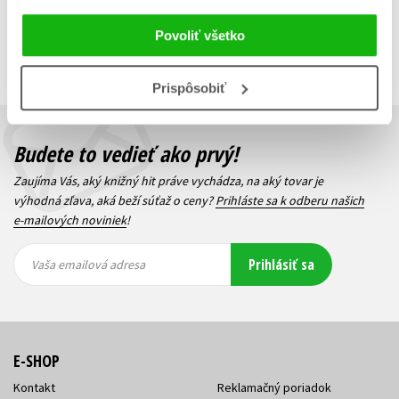
Zobraz záznamov
Zobrazujem 1 až 3 z celkových 3 záznamov
Povoliť všetko
Predchádzajúci
1
Ďalší
Prispôsobiť
Budete to vedieť ako prvý!
Zaujíma Vás, aký knižný hit práve vychádza, na aký tovar je
výhodná zľava, aká beží súťaž o ceny?
Prihláste sa k odberu našich
e-mailových noviniek
!
Vaša
Vaša
Prihlásiť sa
emailová
emailová
Vaša emailová adresa
adresa
adresa
E-SHOP
Kontakt
Reklamačný poriadok