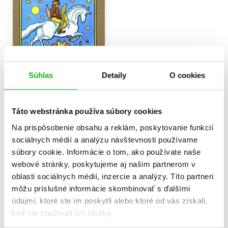
Súhlas
Detaily
O cookies
Táto webstránka používa súbory cookies
Folk Tales
Na prispôsobenie obsahu a reklám, poskytovanie funkcií
Karel Jaromír Erben
,
Božena Němcová
sociálnych médií a analýzu návštevnosti používame
8,49 €
súbory cookie. Informácie o tom, ako používate naše
webové stránky, poskytujeme aj našim partnerom v
Do košíka
oblasti sociálnych médií, inzercie a analýzy. Títo partneri
môžu príslušné informácie skombinovať s ďalšími
údajmi, ktoré ste im poskytli alebo ktoré od vás získali,
keď ste používali ich služby.