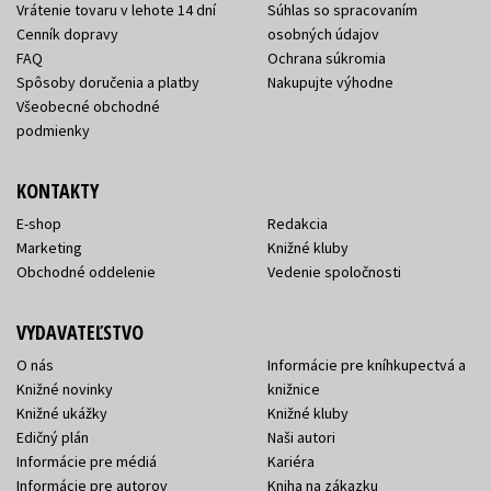
Vrátenie tovaru v lehote 14 dní
Súhlas so spracovaním
Cenník dopravy
osobných údajov
FAQ
Ochrana súkromia
Spôsoby doručenia a platby
Nakupujte výhodne
Všeobecné obchodné
podmienky
KONTAKTY
E-shop
Redakcia
Marketing
Knižné kluby
Obchodné oddelenie
Vedenie spoločnosti
VYDAVATEĽSTVO
O nás
Informácie pre kníhkupectvá a
Knižné novinky
knižnice
Knižné ukážky
Knižné kluby
Edičný plán
Naši autori
Informácie pre médiá
Kariéra
Informácie pre autorov
Kniha na zákazku