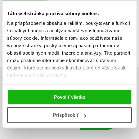
Táto webstránka používa súbory cookies
Na prispôsobenie obsahu a reklám, poskytovanie funkcií
Zobraz záznamov
sociálnych médií a analýzu návštevnosti používame
Zobrazujem 1 až 1 z celkových 1 záznamov
súbory cookie. Informácie o tom, ako používate naše
webové stránky, poskytujeme aj našim partnerom v
Predchádzajúci
1
Ďalší
oblasti sociálnych médií, inzercie a analýzy. Títo partneri
môžu príslušné informácie skombinovať s ďalšími
údajmi, ktoré ste im poskytli alebo ktoré od vás získali,
keď ste používali ich služby.
Budete to vedieť ako prvý!
Zaujíma Vás, aký knižný hit práve vychádza, na aký tovar je
Povoliť všetko
výhodná zľava, aká beží súťaž o ceny?
Prihláste sa k odberu našich
e-mailových noviniek
!
Prispôsobiť
Vaša
Vaša
Prihlásiť sa
emailová
emailová
Vaša emailová adresa
adresa
adresa