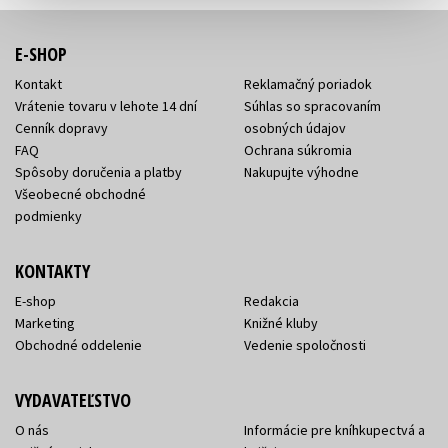
E-SHOP
Kontakt
Reklamačný poriadok
Vrátenie tovaru v lehote 14 dní
Súhlas so spracovaním
Cenník dopravy
osobných údajov
FAQ
Ochrana súkromia
Spôsoby doručenia a platby
Nakupujte výhodne
Všeobecné obchodné
podmienky
KONTAKTY
E-shop
Redakcia
Marketing
Knižné kluby
Obchodné oddelenie
Vedenie spoločnosti
VYDAVATEĽSTVO
O nás
Informácie pre kníhkupectvá a