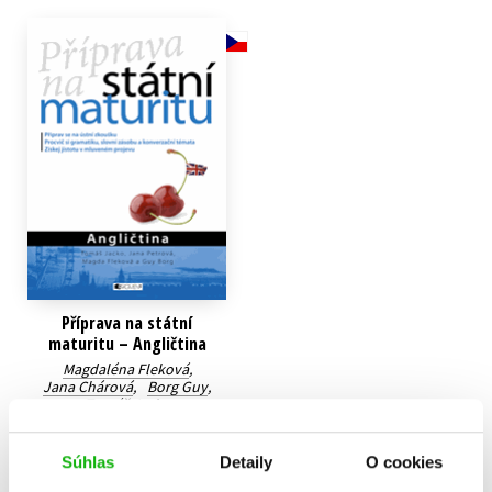
Technické vedy
Učebnice
Umenie a kultúra
Výchova a pedagogika
Young adult
Young adult (SK)
Zdravie a životný štýl
Všetky tituly
Příprava na státní
maturitu – Angličtina
Magdaléna Fleková
,
Jana Chárová
,
Borg Guy
,
Tomáš Jacko
6,79 €
Súhlas
Detaily
O cookies
Do košíka