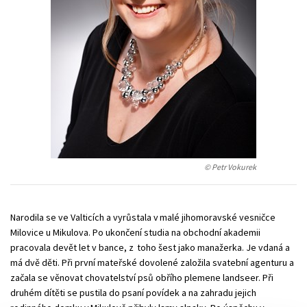
Technické vedy
Učebnice
Umenie a kultúra
Výchova a pedagogika
Young adult
Young adult (SK)
Zdravie a životný štýl
Všetky tituly
© Petr Vokurek
Narodila se ve Valticích a vyrůstala v malé jihomoravské vesničce
Milovice u Mikulova. Po ukončení studia na obchodní akademii
pracovala devět let v bance, z toho šest jako manažerka. Je vdaná a
má dvě děti. Při první mateřské dovolené založila svatební agenturu a
začala se věnovat chovatelství psů obřího plemene landseer. Při
druhém dítěti se pustila do psaní povídek a na zahradu jejich