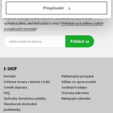
Budete to vedieť ako prvý!
Prispôsobiť
Zaujíma Vás, aký knižný hit práve vychádza, na aký tovar je
výhodná zľava, aká beží súťaž o ceny?
Prihláste sa k odberu našich
e-mailových noviniek
!
Vaša
Vaša
Prihlásiť sa
emailová
emailová
Vaša emailová adresa
adresa
adresa
E-SHOP
Kontakt
Reklamačný poriadok
Vrátenie tovaru v lehote 14 dní
Súhlas so spracovaním
Cenník dopravy
osobných údajov
FAQ
Ochrana súkromia
Spôsoby doručenia a platby
Nakupujte výhodne
Všeobecné obchodné
podmienky