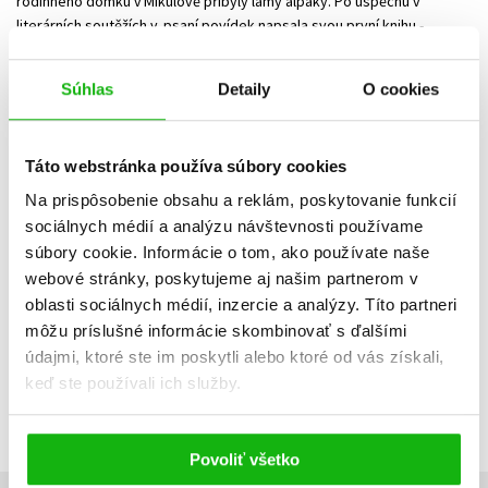
rodinného domku v Mikulově přibyly lamy alpaky. Po úspěchu v
literárních soutěžích v psaní povídek napsala svou první knihu -
humoristický román s autobiografickými prvky s názvem
Slzy od
smíchu
.
Súhlas
Detaily
O cookies
Strážny pes
Táto webstránka používa súbory cookies
Na prispôsobenie obsahu a reklám, poskytovanie funkcií
sociálnych médií a analýzu návštevnosti používame
Dátum vydania
Predajnosť
Názov
súbory cookie. Informácie o tom, ako používate naše
Cena
webové stránky, poskytujeme aj našim partnerom v
oblasti sociálnych médií, inzercie a analýzy. Títo partneri
IBA DOSTUPNÉ
môžu príslušné informácie skombinovať s ďalšími
Neboli nájdené žiadne tituly
údajmi, ktoré ste im poskytli alebo ktoré od vás získali,
keď ste používali ich služby.
Povoliť všetko