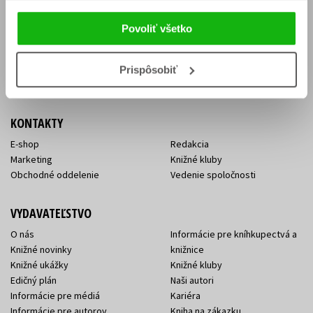
Vrátenie tovaru v lehote 14 dní
Súhlas so spracovaním
Cenník dopravy
osobných údajov
Povoliť všetko
FAQ
Ochrana súkromia
Spôsoby doručenia a platby
Nakupujte výhodne
Všeobecné obchodné
Prispôsobiť
podmienky
KONTAKTY
E-shop
Redakcia
Marketing
Knižné kluby
Obchodné oddelenie
Vedenie spoločnosti
VYDAVATEĽSTVO
O nás
Informácie pre kníhkupectvá a
Knižné novinky
knižnice
Knižné ukážky
Knižné kluby
Edičný plán
Naši autori
Informácie pre médiá
Kariéra
Informácie pre autorov
Kniha na zákazku