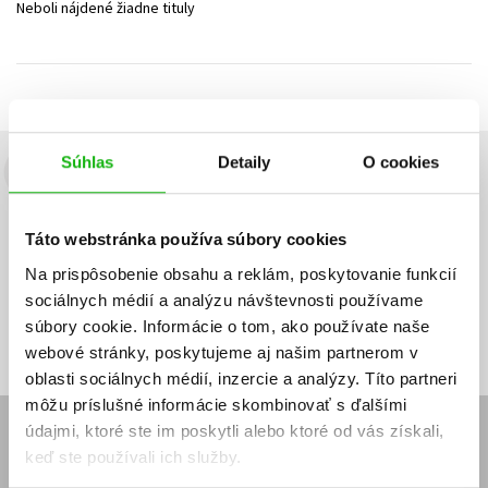
Neboli nájdené žiadne tituly
Technické vedy
Učebnice
Umenie a kultúra
Výchova a pedagogika
Young adult
Young adult (SK)
Zdravie a životný štýl
Všetky tituly
Súhlas
Detaily
O cookies
Budete to vedieť ako prvý!
Zaujíma Vás, aký knižný hit práve vychádza, na aký tovar je
Táto webstránka používa súbory cookies
výhodná zľava, aká beží súťaž o ceny?
Prihláste sa k odberu našich
e-mailových noviniek
!
Na prispôsobenie obsahu a reklám, poskytovanie funkcií
sociálnych médií a analýzu návštevnosti používame
Vaša
Vaša
Prihlásiť sa
emailová
emailová
Vaša emailová adresa
súbory cookie. Informácie o tom, ako používate naše
adresa
adresa
webové stránky, poskytujeme aj našim partnerom v
oblasti sociálnych médií, inzercie a analýzy. Títo partneri
môžu príslušné informácie skombinovať s ďalšími
údajmi, ktoré ste im poskytli alebo ktoré od vás získali,
E-SHOP
keď ste používali ich služby.
Kontakt
Reklamačný poriadok